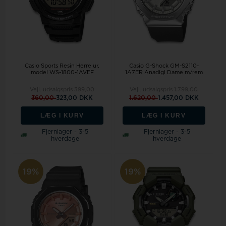
Casio Sports Resin Herre ur,
Casio G-Shock GM-S2110-
model WS-1800-1AVEF
1A7ER Anadigi Dame m/rem
Vejl. udsalgspris
399,00
Vejl. udsalgspris
1.799,00
360,00
323,00 DKK
1.620,00
1.457,00 DKK
LÆG I KURV
LÆG I KURV
Fjernlager - 3-5
Fjernlager - 3-5
hverdage
hverdage
19%
19%