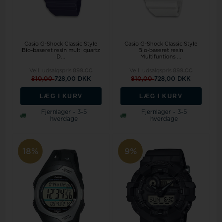
Casio G-Shock Classic Style
Casio G-Shock Classic Style
Bio-baseret resin multi quartz
Bio-baseret resin
D...
Multifuntions ...
Vejl. udsalgspris
899,00
Vejl. udsalgspris
899,00
810,00
728,00 DKK
810,00
728,00 DKK
LÆG I KURV
LÆG I KURV
Fjernlager - 3-5
Fjernlager - 3-5
hverdage
hverdage
18%
9%