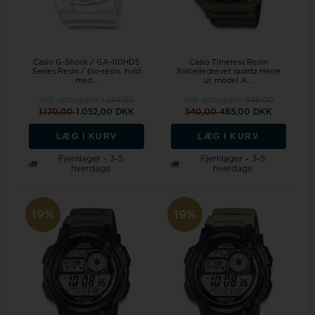
Casio G-Shock / GA-110HDS
Casio Timeless Resin
Series Resin / bio-resin, hvid
Solcelledrevet quartz Herre
med...
ur, model A...
Vejl. udsalgspris
1.299,00
Vejl. udsalgspris
599,00
1.170,00
1.052,00 DKK
540,00
485,00 DKK
LÆG I KURV
LÆG I KURV
Fjernlager - 3-5
Fjernlager - 3-5
hverdage
hverdage
19%
19%