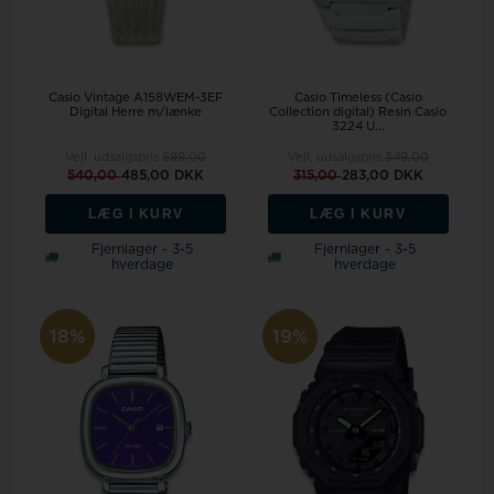
Casio Vintage A158WEM-3EF
Casio Timeless (Casio
Digital Herre m/lænke
Collection digital) Resin Casio
3224 U...
Vejl. udsalgspris
599,00
Vejl. udsalgspris
349,00
540,00
485,00 DKK
315,00
283,00 DKK
LÆG I KURV
LÆG I KURV
Fjernlager - 3-5
Fjernlager - 3-5
hverdage
hverdage
18%
19%