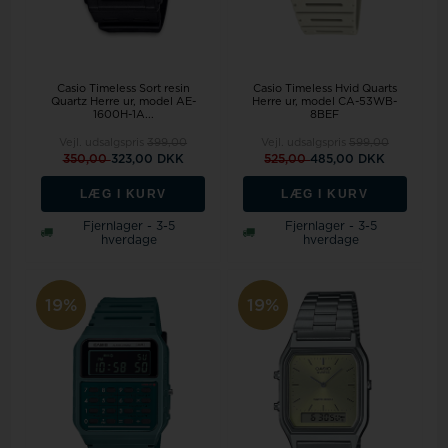
Casio Timeless Sort resin
Casio Timeless Hvid Quarts
Quartz Herre ur, model AE-
Herre ur, model CA-53WB-
1600H-1A...
8BEF
Vejl. udsalgspris
399,00
Vejl. udsalgspris
599,00
350,00
323,00 DKK
525,00
485,00 DKK
LÆG I KURV
LÆG I KURV
Fjernlager - 3-5
Fjernlager - 3-5
hverdage
hverdage
19%
19%