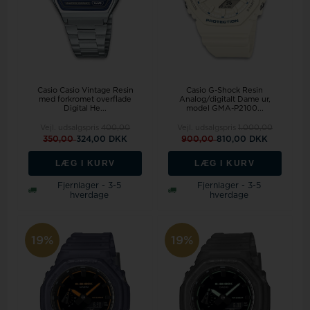
Casio Casio Vintage Resin
Casio G-Shock Resin
med forkromet overflade
Analog/digitalt Dame ur,
Digital He...
model GMA-P2100...
Vejl. udsalgspris
400,00
Vejl. udsalgspris
1.000,00
350,00
324,00 DKK
900,00
810,00 DKK
LÆG I KURV
LÆG I KURV
Fjernlager - 3-5
Fjernlager - 3-5
hverdage
hverdage
19%
19%