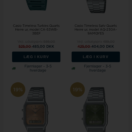
Casio Timeless Turkies Quarts
Casio Timeless Sølv Quarts
Herre ur, model CA-53WB-
Herre ur, model AQ-230A-
3BEF
9AMQYES
Vejl. udsalgspris
599,00
Vejl. udsalgspris
499,00
525,00
485,00 DKK
425,00
404,00 DKK
LÆG I KURV
LÆG I KURV
Fjernlager - 3-5
Fjernlager - 3-5
hverdage
hverdage
19%
19%