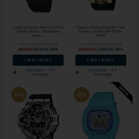
Casio G-Shock (Mini GA-2100
Casio G-Shock forgyldt / sort
Series) Resin / Bio-based
herreur, model GM-700G-
resin ...
9AER
Vejl. udsalgspris
999,00
Vejl. udsalgspris
2.099,00
900,00
809,00 DKK
2.500,00
2.248,00 DKK
LÆG I KURV
LÆG I KURV
Fjernlager - 3-5
Fjernlager - 3-5
hverdage
hverdage
10%
19%