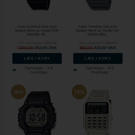
Casio G-Shock Sort resin
Casio Timeless Grå resin
Quartz Herre ur, model DW-
Quartz Herre ur, model AE-
5600RL-1E...
1600H-8BV...
Vejl. udsalgspris
999,00
Vejl. udsalgspris
399,00
1.050,00
952,00 DKK
350,00
323,00 DKK
LÆG I KURV
LÆG I KURV
Fjernlager - 3-5
Fjernlager - 3-5
hverdage
hverdage
19%
19%