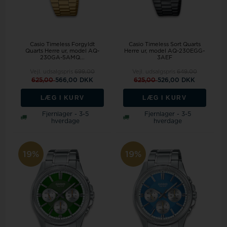
Casio Timeless Forgyldt
Casio Timeless Sort Quarts
Quarts Herre ur, model AQ-
Herre ur, model AQ-230EGG-
230GA-5AMQ...
3AEF
Vejl. udsalgspris
699,00
Vejl. udsalgspris
649,00
625,00
566,00 DKK
625,00
526,00 DKK
LÆG I KURV
LÆG I KURV
Fjernlager - 3-5
Fjernlager - 3-5
hverdage
hverdage
19%
19%