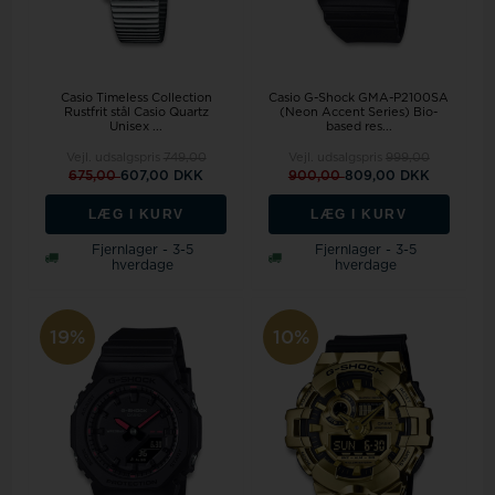
Casio Timeless Collection
Casio G-Shock GMA-P2100SA
Rustfrit stål Casio Quartz
(Neon Accent Series) Bio-
Unisex ...
based res...
Vejl. udsalgspris
749,00
Vejl. udsalgspris
999,00
675,00
607,00 DKK
900,00
809,00 DKK
LÆG I KURV
LÆG I KURV
Fjernlager - 3-5
Fjernlager - 3-5
hverdage
hverdage
19%
10%