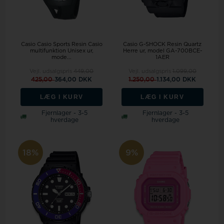
Casio Casio Sports Resin Casio
Casio G-SHOCK Resin Quartz
multifunktion Unisex ur,
Herre ur, model GA-700BCE-
mode...
1AER
Vejl. udsalgspris
449,00
Vejl. udsalgspris
1.099,00
425,00
364,00 DKK
1.250,00
1.134,00 DKK
LÆG I KURV
LÆG I KURV
Fjernlager - 3-5
Fjernlager - 3-5
hverdage
hverdage
18%
9%