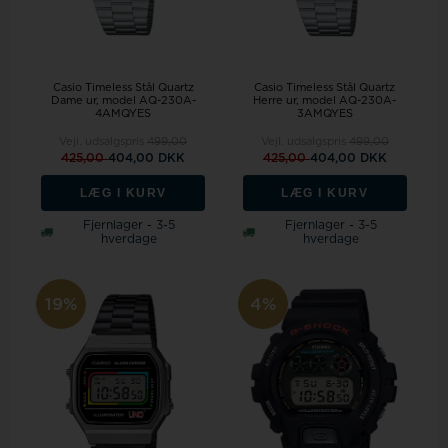
Casio Timeless Stål Quartz
Casio Timeless Stål Quartz
Dame ur, model AQ-230A-
Herre ur, model AQ-230A-
4AMQYES
3AMQYES
Vejl. udsalgspris
499,00
Vejl. udsalgspris
499,00
425,00
404,00 DKK
425,00
404,00 DKK
LÆG I KURV
LÆG I KURV
Fjernlager - 3-5
Fjernlager - 3-5
hverdage
hverdage
19%
4%