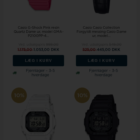
Casio Casio Collection
Casio G-Shock Pink resin
Forgyldt messing Casio Dame
Quartz Dame ur, model GMA-
ur, model...
P2100PP-4...
Vejl. udsalgspris
999,00
Vejl. udsalgspris
549,00
1.175,00
1.053,00 DKK
525,00
445,00 DKK
LÆG I KURV
LÆG I KURV
Fjernlager - 3-5
Fjernlager - 3-5
hverdage
hverdage
10%
10%