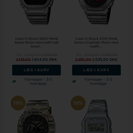
Casio G-Shock 5600 Metal
Casio G-Shock 2100 Metal
Series Resin med rustfri stål
Series (CasiOak) Resin med
bezel...
rustfri ...
Vejl. udsalgspris
2.350,00
Vejl. udsalgspris
2.500,00
2.125,00
1.904,00 DKK
2.250,00
2.025,00 DKK
LÆG I KURV
LÆG I KURV
Fjernlager - 3-5
Fjernlager - 3-5
hverdage
hverdage
19%
19%