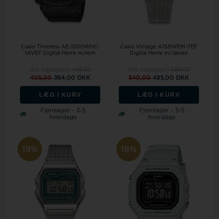
Casio Timeless AE-1500WHC-
Casio Vintage A158WEM-7EF
1AVEF Digital Herre m/rem
Digital Herre m/lænke
Vejl. udsalgspris
449,00
Vejl. udsalgspris
599,00
405,00
364,00 DKK
540,00
485,00 DKK
LÆG I KURV
LÆG I KURV
Fjernlager - 3-5
Fjernlager - 3-5
hverdage
hverdage
19%
18%