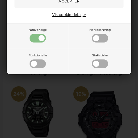
Vis cookie detaljer
Casio G-Shock Move Resin
Multifunktions quartz Herre ur,
Casio G-Shock 5600
Nødvendige
Markedsføring
mod...
Biobaseret resin Casio Quartz
Herre ur, m...
Vejl. udsalgspris
999,00
Vejl. udsalgspris
1.399,00
900,00
809,00 DKK
1.260,00
1.050,00 DKK
Funktionelle
Statistiske
LÆG I KURV
LÆG I KURV
Fjernlager - 3-5
hverdage
På Lager - 1-3 hverdage
24%
19%