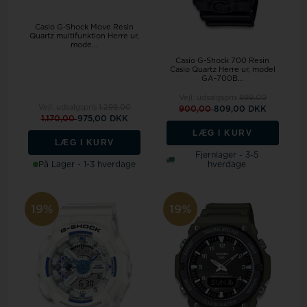
Casio G-Shock Move Resin
Quartz multifunktion Herre ur,
mode...
Casio G-Shock 700 Resin
Casio Quartz Herre ur, model
GA-700B...
Vejl. udsalgspris
999,00
Vejl. udsalgspris
1.299,00
900,00
809,00 DKK
1.170,00
975,00 DKK
LÆG I KURV
LÆG I KURV
Fjernlager - 3-5
På Lager - 1-3 hverdage
hverdage
19%
19%