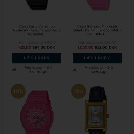
Casio Casio Collection
Casio G-Shock Pink resin
Resin/Aluminium Casio Herre
Quartz Dame ur, model GMD-
ur, model...
S5610PP-4...
Vejl. udsalgspris
449,00
Vejl. udsalgspris
899,00
425,00
364,00 DKK
1.050,00
952,00 DKK
LÆG I KURV
LÆG I KURV
Fjernlager - 3-5
Fjernlager - 3-5
hverdage
hverdage
10%
18%