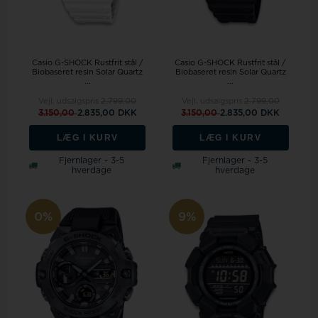
Casio G-SHOCK Rustfrit stål /
Casio G-SHOCK Rustfrit stål /
Biobaseret resin Solar Quartz
Biobaseret resin Solar Quartz
...
...
Vejl. udsalgspris
2.799,00
Vejl. udsalgspris
2.799,00
3.150,00
2.835,00 DKK
3.150,00
2.835,00 DKK
LÆG I KURV
LÆG I KURV
Fjernlager - 3-5
Fjernlager - 3-5
hverdage
hverdage
0%
9%