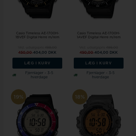
Casio Timeless AE-1700H-
Casio Timeless AE-1700H-
1BVEF Digital Herre m/rem
1AVEF Digital Herre m/rem
Vejl. udsalgspris
499,00
Vejl. udsalgspris
499,00
450,00
404,00 DKK
450,00
404,00 DKK
LÆG I KURV
LÆG I KURV
Fjernlager - 3-5
Fjernlager - 3-5
hverdage
hverdage
19%
18%