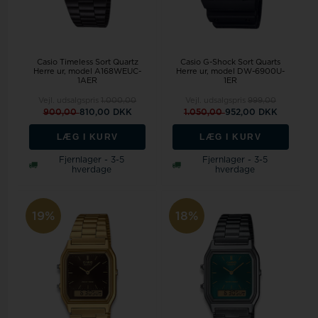
Casio Timeless Sort Quartz
Casio G-Shock Sort Quarts
Herre ur, model A168WEUC-
Herre ur, model DW-6900U-
1AER
1ER
Vejl. udsalgspris
1.000,00
Vejl. udsalgspris
999,00
900,00
810,00 DKK
1.050,00
952,00 DKK
LÆG I KURV
LÆG I KURV
Fjernlager - 3-5
Fjernlager - 3-5
hverdage
hverdage
19%
18%