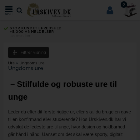
0
MENU
STOR KUNDETILFREDSHED
+5.000 ANMELDELSER
læs mere her
Filtrer visning
Ure
»
Ungdoms ure
Ungdoms ure
– Stilfulde og robuste ure til
unge
Leder du efter dit første rigtige ur, eller skal du bruge en gave
til en konfirmand eller studerende? Hos Urskiven.dk har vi
udvalgt de fedeste ure til unge, hvor design og holdbarhed
går hånd i hånd. Uanset om det skal være sporty, digitalt