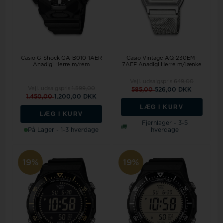
Casio G-Shock GA-B010-1AER
Casio Vintage AQ-230EM-
Anadigi Herre m/rem
7AEF Anadigi Herre m/lænke
Vejl. udsalgspris
649,00
Vejl. udsalgspris
1.599,00
585,00
526,00 DKK
1.450,00
1.200,00 DKK
LÆG I KURV
LÆG I KURV
Fjernlager - 3-5
På Lager - 1-3 hverdage
hverdage
19%
19%