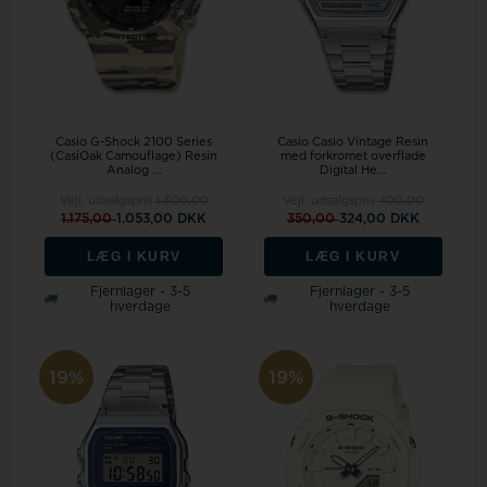
Casio G-Shock 2100 Series
Casio Casio Vintage Resin
(CasiOak Camouflage) Resin
med forkromet overflade
Analog ...
Digital He...
Vejl. udsalgspris
1.300,00
Vejl. udsalgspris
400,00
1.175,00
1.053,00 DKK
350,00
324,00 DKK
LÆG I KURV
LÆG I KURV
Fjernlager - 3-5
Fjernlager - 3-5
hverdage
hverdage
19%
19%