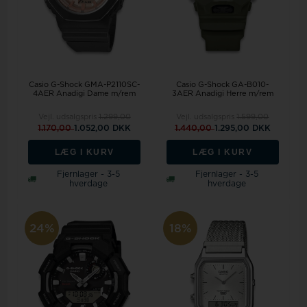
Casio G-Shock GMA-P2110SC-
Casio G-Shock GA-B010-
4AER Anadigi Dame m/rem
3AER Anadigi Herre m/rem
Vejl. udsalgspris
1.299,00
Vejl. udsalgspris
1.599,00
1.170,00
1.052,00 DKK
1.440,00
1.295,00 DKK
LÆG I KURV
LÆG I KURV
Fjernlager - 3-5
Fjernlager - 3-5
hverdage
hverdage
24%
18%