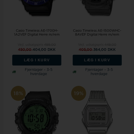
Casio Timeless AE-1700H-
Casio Timeless AE-1500WHC-
1A2VEF Digital Herre m/rem
8AVEF Digital Herre m/rem
Vejl. udsalgspris
499,00
Vejl. udsalgspris
449,00
450,00
404,00 DKK
405,00
364,00 DKK
LÆG I KURV
LÆG I KURV
Fjernlager - 3-5
Fjernlager - 3-5
hverdage
hverdage
18%
19%