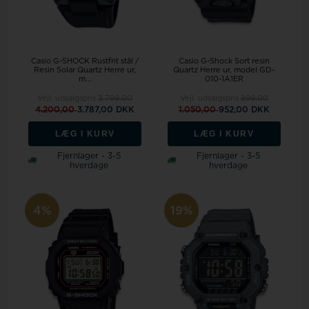
Casio G-SHOCK Rustfrit stål /
Casio G-Shock Sort resin
Resin Solar Quartz Herre ur,
Quartz Herre ur, model GD-
m...
010-1A1ER
Vejl. udsalgspris
3.799,00
Vejl. udsalgspris
899,00
4.200,00
3.787,00 DKK
1.050,00
952,00 DKK
LÆG I KURV
LÆG I KURV
Fjernlager - 3-5
Fjernlager - 3-5
hverdage
hverdage
4%
19%