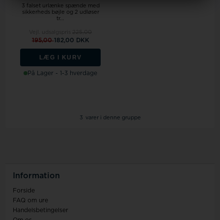
3 falset urlænke spænde med
sikkerheds bøjle og 2 udløser
tr...
Vejl. udsalgspris
225,00
195,00
182,00 DKK
LÆG I KURV
På Lager - 1-3 hverdage
3
varer i denne gruppe
Information
Forside
FAQ om ure
Handelsbetingelser