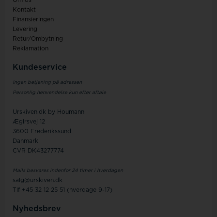
Om os
Kontakt
Finansieringen
Levering
Retur/Ombytning
Reklamation
Kundeservice
Ingen betjening på adressen
Personlig henvendelse kun efter aftale
Urskiven.dk by Houmann
Ægirsvej 12
3600 Frederikssund
Danmark
CVR DK43277774
Mails besvares indenfor 24 timer i hverdagen
salg@urskiven.dk
Tlf +45 32 12 25 51 (hverdage 9-17)
Nyhedsbrev