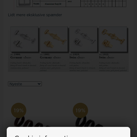
Lidt mere eksklusive spænder
19%
19%