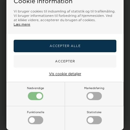
Cookie information
Vi bruger cookies til indsamling af statistik og til trafikmåling.
Vi bruger informationen til forbedring af hjemmesiden. Ved
at klikke videre, accepterer du brugen af cookies.
Læs mere
Brun snip / strop til dine
Sort snip / strop til dine
remme 8-30 mm - 1 stk
remme 8-30 mm
100,00
81,00 DKK
100,00
81,00 DKK
VÆLG VARIANT
VÆLG VARIANT
På Lager - 1-3 hverdage
På Lager - 1-3 hverdage
Vis cookie detaljer
19%
Nødvendige
Markedsføring
Funktionelle
Statistiske