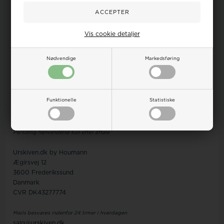
Forside
FAQ om ure
Handelsbetingelser
Vis cookie detaljer
Om os
Kontakt
Finansieringen
Nødvendige
Markedsføring
Levering
Retur/Ombytning
Reklamation
Funktionelle
Statistiske
Kundeservice
Ingen betjening på adressen
Personlig henvendelse kun efter aftale
Urskiven.dk by Houmann
Ægirsvej 12
3600 Frederikssund
Danmark
CVR DK43277774
Mails besvares indenfor 24 timer i hverdagen
salg@urskiven.dk