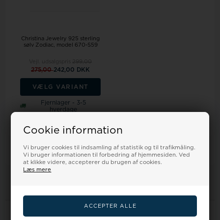
Christina Jewelry 925 sterling
sølv Zodiac, model 670-S59
Vejl. udsalgspris
299,00
275,00
242,00 DKK
VÆLG VARIANT
Fjernlager - 3-5
hverdage
Cookie information
Vi bruger cookies til indsamling af statistik og til trafikmåling.
1
varer i denne gruppe
Vi bruger informationen til forbedring af hjemmesiden. Ved
at klikke videre, accepterer du brugen af cookies.
Læs mere
Information