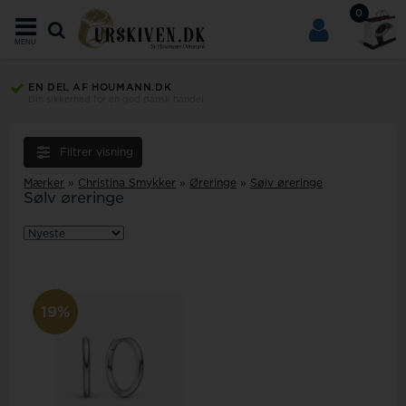
0
MENU
EN DEL AF HOUMANN.DK
Din sikkerhed for en god dansk handel
Filtrer visning
Mærker
»
Christina Smykker
»
Øreringe
»
Sølv øreringe
Sølv øreringe
19%