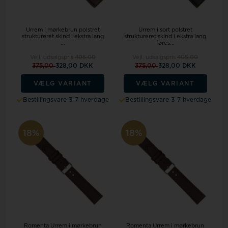
Urrem i mørkebrun polstret
Urrem i sort polstret
struktureret skind i ekstra lang
struktureret skind i ekstra lang
...
føres...
Vejl. udsalgspris
405,00
Vejl. udsalgspris
405,00
375,00
328,00 DKK
375,00
328,00 DKK
VÆLG VARIANT
VÆLG VARIANT
Bestillingsvare 3-7 hverdage
Bestillingsvare 3-7 hverdage
18%
18%
Romenta Urrem i mørkebrun
Romenta Urrem i mørkebrun