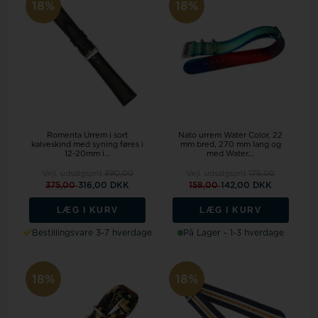
18%
18%
Romenta Urrem i sort
Nato urrem Water Color, 22
kalveskind med syning føres i
mm bred, 270 mm lang og
12-20mm i...
med Water...
Vejl. udsalgspris
390,00
Vejl. udsalgspris
175,00
375,00
316,00 DKK
158,00
142,00 DKK
LÆG I KURV
LÆG I KURV
Bestillingsvare 3-7 hverdage
På Lager - 1-3 hverdage
18%
18%