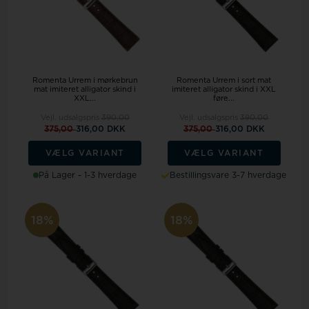
Romenta Urrem i mørkebrun
Romenta Urrem i sort mat
mat imiteret alligator skind i
imiteret alligator skind i XXL
XXL...
føre...
Vejl. udsalgspris
390,00
Vejl. udsalgspris
390,00
375,00
316,00 DKK
375,00
316,00 DKK
VÆLG VARIANT
VÆLG VARIANT
På Lager - 1-3 hverdage
Bestillingsvare 3-7 hverdage
18%
18%