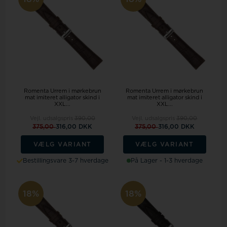
Romenta Urrem i mørkebrun
Romenta Urrem i mørkebrun
mat imiteret alligator skind i
mat imiteret alligator skind i
XXL...
XXL...
Vejl. udsalgspris
390,00
Vejl. udsalgspris
390,00
375,00
316,00 DKK
375,00
316,00 DKK
VÆLG VARIANT
VÆLG VARIANT
Bestillingsvare 3-7 hverdage
På Lager - 1-3 hverdage
18%
18%