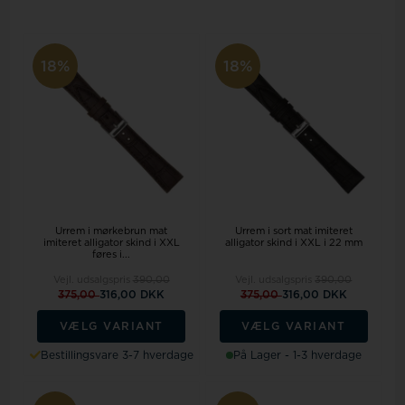
18%
18%
Urrem i mørkebrun mat
Urrem i sort mat imiteret
imiteret alligator skind i XXL
alligator skind i XXL i 22 mm
føres i...
Vejl. udsalgspris
390,00
Vejl. udsalgspris
390,00
375,00
316,00 DKK
375,00
316,00 DKK
VÆLG VARIANT
VÆLG VARIANT
Bestillingsvare 3-7 hverdage
På Lager - 1-3 hverdage