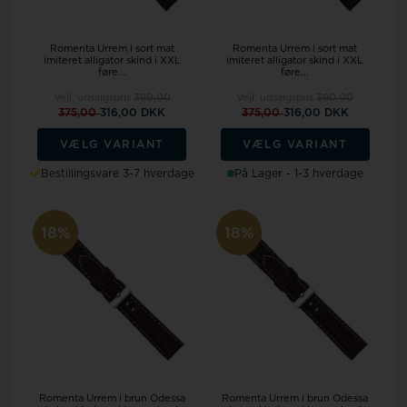
Romenta Urrem i sort mat
Romenta Urrem i sort mat
imiteret alligator skind i XXL
imiteret alligator skind i XXL
føre...
føre...
Vejl. udsalgspris
390,00
Vejl. udsalgspris
390,00
375,00
316,00 DKK
375,00
316,00 DKK
VÆLG VARIANT
VÆLG VARIANT
Bestillingsvare 3-7 hverdage
På Lager - 1-3 hverdage
18%
18%
Romenta Urrem i brun Odessa
Romenta Urrem i brun Odessa