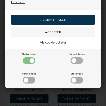
Læs mere
VÆLG VARIANT
VÆLG VARIANT
Bestillingsvare 3-7 hverdage
Bestillingsvare 3-7 hverdage
18%
18%
Vis cookie detaljer
Nødvendige
Markedsføring
Romenta Urrem i sort Odessa
Romenta Urrem i sort Odessa
Funktionelle
Statistiske
kalveskind med lys syning i
kalveskind med lys syning i
ekst...
ekst...
Vejl. udsalgspris
375,00
Vejl. udsalgspris
375,00
350,00
304,00 DKK
350,00
304,00 DKK
VÆLG VARIANT
VÆLG VARIANT