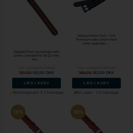
Natouremme Sort / Grå
Premium nato urrem med
sorte spænder, ...
Søgaard Sort og orange nato
urrem i bredderne 18-22 mm,
her ...
Vejl. udsalgspris
175,00
Vejl. udsalgspris
225,00
150,00
142,00 DKK
199,00
182,00 DKK
LÆG I KURV
LÆG I KURV
Bestillingsvare 3-7 hverdage
På Lager - 1-3 hverdage
18%
18%