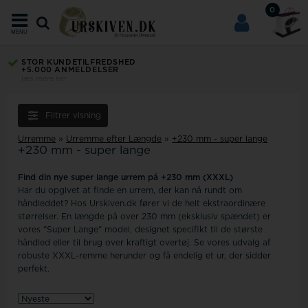
0
MENU
STOR KUNDETILFREDSHED
+5.000 ANMELDELSER
læs mere her
Filtrer visning
Urremme
»
Urremme efter Længde
»
+230 mm - super lange
+230 mm - super lange
Find din nye super lange urrem på +230 mm (XXXL)
Har du opgivet at finde en urrem, der kan nå rundt om
håndleddet? Hos Urskiven.dk fører vi de helt ekstraordinære
størrelser. En længde på over 230 mm (eksklusiv spændet) er
vores "Super Lange" model, designet specifikt til de største
håndled eller til brug over kraftigt overtøj. Se vores udvalg af
robuste XXXL-remme herunder og få endelig et ur, der sidder
perfekt.