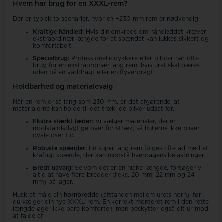
Hvem har brug for en XXXL-rem?
Der er typisk to scenarier, hvor en +230 mm rem er nødvendig:
Kraftige håndled:
Hvis din omkreds om håndleddet kræver
ekstraordinær længde for at spændet kan lukkes sikkert og
komfortabelt.
Specialbrug:
Professionelle dykkere eller piloter har ofte
brug for en ekstraordinær lang rem, hvis uret skal bæres
uden på en våddragt eller en flyverdragt.
Holdbarhed og materialevalg
Når en rem er så lang som 230 mm, er det afgørende, at
materialerne kan holde til det træk, de bliver udsat for.
Ekstra stærkt læder:
Vi vælger materialer, der er
modstandsdygtige over for stræk, så hullerne ikke bliver
ovale over tid.
Robuste spænder:
En super lang rem følges ofte ad med et
kraftigt spænde, der kan modstå hverdagens belastninger.
Bredt udvalg:
Selvom det er en niche-længde, forsøger vi
altid at have flere bredder (f.eks. 20 mm, 22 mm og 24
mm) på lager.
Husk at måle din
hornbredde
(afstanden mellem urets horn), før
du vælger din nye XXXL-rem. En korrekt monteret rem i den rette
længde øger ikke bare komforten, men beskytter også dit ur mod
at falde af.