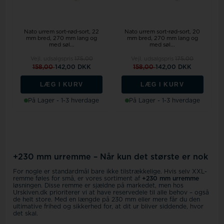
Nato urrem sort-rød-sort, 22
Nato urrem sort-rød-sort, 20
mm bred, 270 mm lang og
mm bred, 270 mm lang og
med søl...
med søl...
Vejl. udsalgspris
175,00
Vejl. udsalgspris
175,00
158,00
142,00 DKK
158,00
142,00 DKK
LÆG I KURV
LÆG I KURV
På Lager - 1-3 hverdage
På Lager - 1-3 hverdage
+230 mm urremme – Når kun det største er nok
For nogle er standardmål bare ikke tilstrækkelige. Hvis selv XXL-
remme føles for små, er vores sortiment af
+230 mm urremme
løsningen. Disse remme er sjældne på markedet, men hos
Urskiven.dk prioriterer vi at have reservedele til alle behov – også
de helt store. Med en længde på 230 mm eller mere får du den
ultimative frihed og sikkerhed for, at dit ur bliver siddende, hvor
det skal.