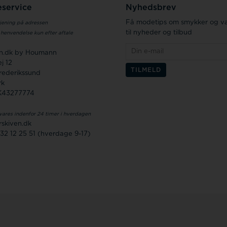
service
Nyhedsbrev
Få modetips om smykker og væ
jening på adressen
til nyheder og tilbud
 henvendelse kun efter aftale
en.dk by Houmann
j 12
rederikssund
rk
K43277774
vares indenfor 24 timer i hverdagen
skiven.dk
 32 12 25 51 (hverdage 9-17)