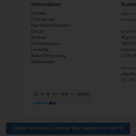
Information
Kunde
Forside
Ingen bet
FAQ om ure
Personlig
Handelsbetingelser
Om os
Urskiv
Kontakt
Ægirsve
Finansieringen
3600 F
Levering
Danma
Retur/Ombytning
CVR D
Reklamation
Mails bes
salg@ur
Tlf +45
Optjen 5% på ALLE ordrer! Bliv medlem Kvit og Frit