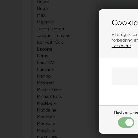
Guess
Hugo
Inex
Cookie
Ingersoll
Jacob Jensen
Vi bruger cook
Jacques Lemans
forbedring af
Kenneth Cole
Læs mere
Lacoste
Lorus
Louis XVI
Luminox
Mango
Maserati
Master Time
Michael Kors
Mockberg
Mondaine
Nødvendig
Morellato
Morelund
Moschino
MVMT ure