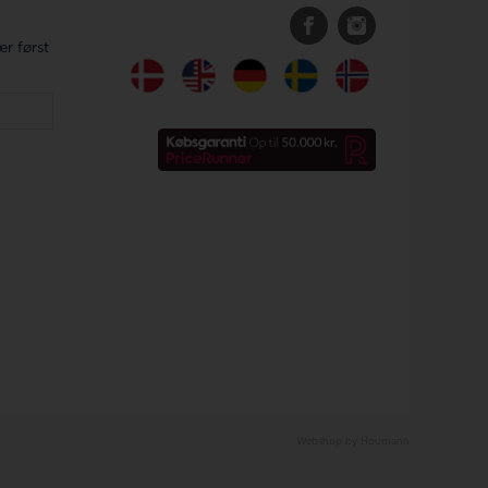
r først
Webshop by Houmann