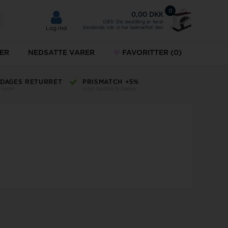
0
0,00 DKK
OBS: Din bestilling er først
bindende, når vi har bekræftet den
Log ind
ER
NEDSATTE VARER
FAVORITTER
(0)
Fingerringe
5 DAGES RETURRET
PRISMATCH +5%
KUNDE
 varer
mod danske butikker
+45 32 12
ud
Fingerringe på tilbud
MVMT ure
g dit gamle guld her
Norlite Denmark
ykkesæt
Paul Hewitt
keure