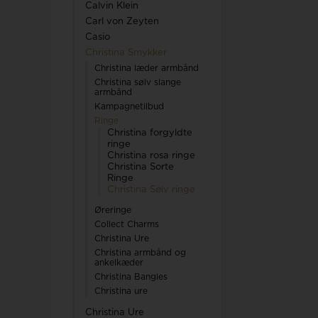
Calvin Klein
Calvin Klein
Carl von Zeyten
Casio
Christina Smykker
Christina læder armbånd
Swiss Alpine Military
Christina sølv slange
armbånd
Swiss Military by Chrono
Rosefield
Kampagnetilbud
Swiss Millitary Hanowa
Ringe
Christina forgyldte
ringe
Royal London
Christina rosa ringe
Christina Sorte
Ringe
Tommy Hilfiger
Sector
Christina Sølv ringe
Seits
Øreringe
Collect Charms
Triwa
Skagen
Christina Ure
Christina armbånd og
TW Steel
Son of Noa
ankelkæder
Christina Bangles
Spinnaker
Christina ure
Christina Ure