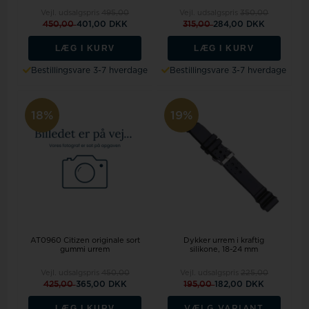
Vejl. udsalgspris
495,00
Vejl. udsalgspris
350,00
450,00
401,00 DKK
315,00
284,00 DKK
LÆG I KURV
LÆG I KURV
Bestillingsvare 3-7 hverdage
Bestillingsvare 3-7 hverdage
18%
19%
AT0960 Citizen originale sort
Dykker urrem i kraftig
gummi urrem
silikone, 18-24 mm
Vejl. udsalgspris
450,00
Vejl. udsalgspris
225,00
425,00
365,00 DKK
195,00
182,00 DKK
LÆG I KURV
VÆLG VARIANT