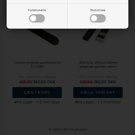
18%
18%
Funktionelle
Statistiske
Citizen original gummirem til
JP1010 & JP1014 Citizen
AT0980
originale gummi urrem
Vejl. udsalgspris
450,00
Vejl. udsalgspris
450,00
425,00
365,00 DKK
425,00
365,00 DKK
LÆG I KURV
VÆLG VARIANT
På Lager - 1-3 hverdage
På Lager - 1-3 hverdage
8
varer i denne gruppe