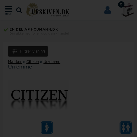
0
MENU
EN DEL AF HOUMANN.DK
Din sikkerhed for en god dansk handel
Filtrer visning
Mærker
»
Citizen
»
Urremme
Urremme