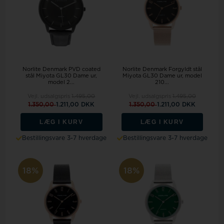
Norlite Denmark PVD coated
Norlite Denmark Forgyldt stål
stål Miyota GL30 Dame ur,
Miyota GL30 Dame ur, model
model 2...
210...
Vejl. udsalgspris
1.495,00
Vejl. udsalgspris
1.495,00
1.350,00
1.211,00 DKK
1.350,00
1.211,00 DKK
LÆG I KURV
LÆG I KURV
Bestillingsvare 3-7 hverdage
Bestillingsvare 3-7 hverdage
18%
18%