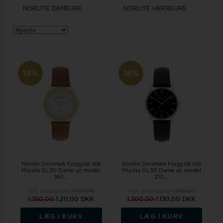
NORLITE DAMEURE
NORLITE HERREURE
18%
18%
Norlite Denmark Forgyldt stål
Norlite Denmark Forgyldt stål
Miyota GL30 Dame ur, model
Miyota GL30 Dame ur, model
160...
210...
Vejl. udsalgspris
1.495,00
Vejl. udsalgspris
1.395,00
1.350,00
1.211,00 DKK
1.300,00
1.130,00 DKK
LÆG I KURV
LÆG I KURV