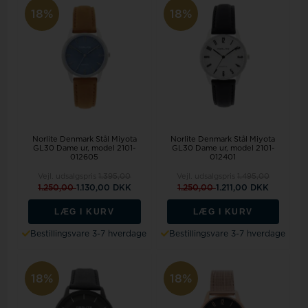
18%
18%
Norlite Denmark Stål Miyota
Norlite Denmark Stål Miyota
GL30 Dame ur, model 2101-
GL30 Dame ur, model 2101-
012605
012401
Vejl. udsalgspris
1.395,00
Vejl. udsalgspris
1.495,00
1.250,00
1.130,00 DKK
1.250,00
1.211,00 DKK
LÆG I KURV
LÆG I KURV
Bestillingsvare 3-7 hverdage
Bestillingsvare 3-7 hverdage
18%
18%