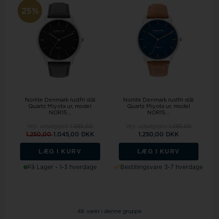
25%
Norlite Denmark rustfri stål
Norlite Denmark rustfri stål
Quartz Miyota ur, model
Quartz Miyota ur, model
NOR15...
NOR15...
Vejl. udsalgspris
1.395,00
Vejl. udsalgspris
1.395,00
1.250,00
1.045,00 DKK
1.250,00 DKK
LÆG I KURV
LÆG I KURV
På Lager - 1-3 hverdage
Bestillingsvare 3-7 hverdage
48
varer i denne gruppe