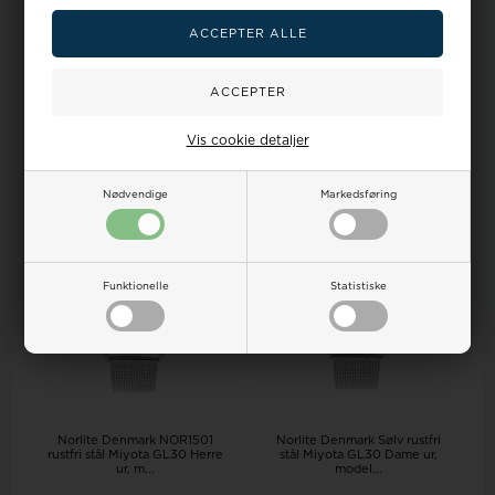
Norlite Denmark Forgyldt stål
Norlite Denmark Forgyldt stål
Miyota GL30 Herre ur, model
Miyota GL30 Herre ur, model
1...
1...
Vejl. udsalgspris
1.495,00
Vejl. udsalgspris
1.495,00
1.300,00 DKK
1.300,00 DKK
LÆG I KURV
LÆG I KURV
Vis cookie detaljer
Bestillingsvare 3-7 hverdage
Bestillingsvare 3-7 hverdage
Nødvendige
Markedsføring
Funktionelle
Statistiske
Norlite Denmark NOR1501
Norlite Denmark Sølv rustfri
rustfri stål Miyota GL30 Herre
stål Miyota GL30 Dame ur,
ur, m...
model...