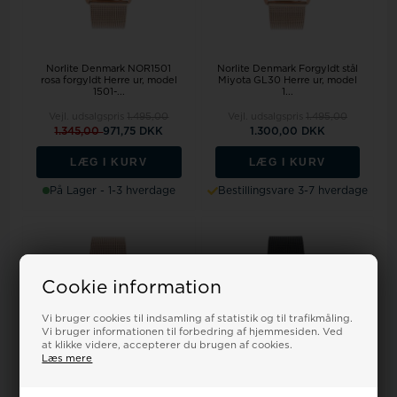
Norlite Denmark NOR1501
Norlite Denmark Forgyldt stål
rosa forgyldt Herre ur, model
Miyota GL30 Herre ur, model
1501-...
1...
Vejl. udsalgspris
1.495,00
Vejl. udsalgspris
1.495,00
1.345,00
971,75 DKK
1.300,00 DKK
LÆG I KURV
LÆG I KURV
På Lager - 1-3 hverdage
Bestillingsvare 3-7 hverdage
Cookie information
Vi bruger cookies til indsamling af statistik og til trafikmåling.
Vi bruger informationen til forbedring af hjemmesiden. Ved
at klikke videre, accepterer du brugen af cookies.
Læs mere