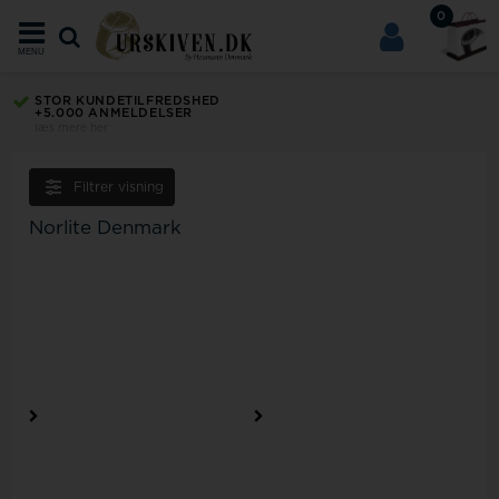
0
MENU
STOR KUNDETILFREDSHED
+5.000 ANMELDELSER
læs mere her
Filtrer visning
Norlite Denmark