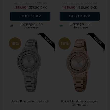
Vejl. udsalgspris
1.650,00
Vejl. udsalgspris
2.000,00
1.350,00
1.337,00 DKK
1.650,00
1.620,00 DKK
LÆG I KURV
LÆG I KURV
Fjernlager - 3-5
Fjernlager - 3-5
hverdage
hverdage
18%
18%
Police Pilat dameur i sølv stål
Police Pilat dameur rosaguld
36mm i stål