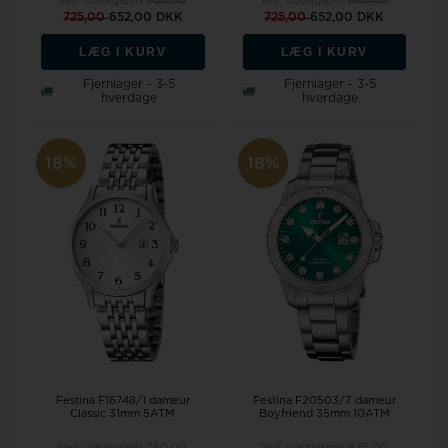
Vejl. udsalgspris
805,00
Vejl. udsalgspris
805,00
725,00
652,00 DKK
725,00
652,00 DKK
LÆG I KURV
LÆG I KURV
Fjernlager - 3-5
Fjernlager - 3-5
hverdage
hverdage
18%
18%
Festina F16748/1 dameur
Festina F20503/7 dameur
Classic 31mm 5ATM
Boyfriend 35mm 10ATM
Vejl. udsalgspris
750,00
Vejl. udsalgspris
975,00