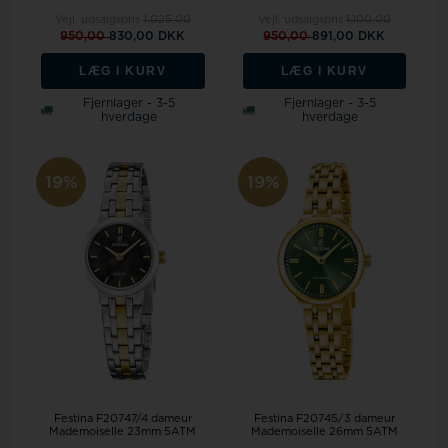
Vejl. udsalgspris
1.025,00
Vejl. udsalgspris
1.100,00
950,00
830,00 DKK
950,00
891,00 DKK
LÆG I KURV
LÆG I KURV
Fjernlager - 3-5
Fjernlager - 3-5
hverdage
hverdage
19%
19%
Festina F20747/4 dameur
Festina F20745/3 dameur
Mademoiselle 23mm 5ATM
Mademoiselle 26mm 5ATM