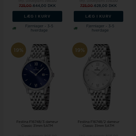
Vejl. udsalgspris
795,00
Vejl. udsalgspris
775,00
725,00
644,00 DKK
725,00
628,00 DKK
LÆG I KURV
LÆG I KURV
Fjernlager - 3-5
Fjernlager - 3-5
hverdage
hverdage
19%
19%
Festina F16748/3 dameur
Festina F16748/2 dameur
Classic 31mm 5ATM
Classic 31mm 5ATM