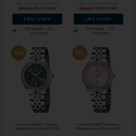
Vejl. udsalgspris
1.050,00
Vejl. udsalgspris
975,00
950,00
851,00 DKK
950,00
790,00 DKK
LÆG I KURV
LÆG I KURV
Fjernlager - 3-5
Fjernlager - 3-5
hverdage
hverdage
19%
19%
Festina F16867/7 dameur
Festina F16867/6 dameur
Mademoiselle 33mm 5ATM
Mademoiselle 33mm 5ATM