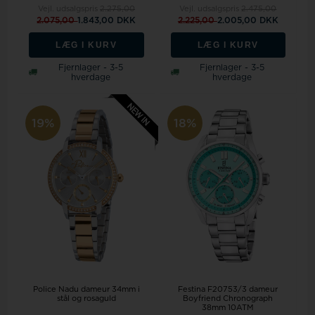
Vejl. udsalgspris
2.275,00
Vejl. udsalgspris
2.475,00
2.075,00
1.843,00 DKK
2.225,00
2.005,00 DKK
LÆG I KURV
LÆG I KURV
Fjernlager - 3-5
Fjernlager - 3-5
hverdage
hverdage
19%
18%
Police Nadu dameur 34mm i
Festina F20753/3 dameur
stål og rosaguld
Boyfriend Chronograph
38mm 10ATM