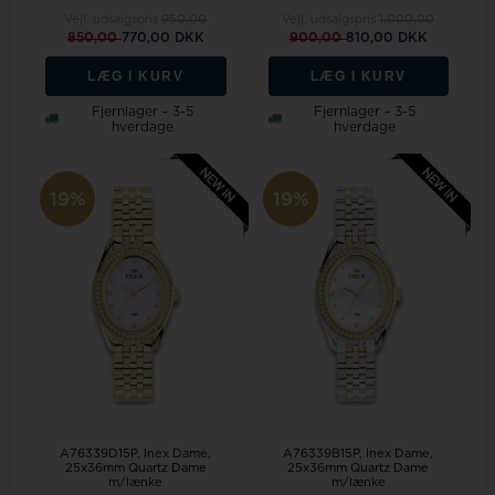
Vejl. udsalgspris
950,00
Vejl. udsalgspris
1.000,00
850,00
770,00 DKK
900,00
810,00 DKK
LÆG I KURV
LÆG I KURV
Fjernlager - 3-5
Fjernlager - 3-5
hverdage
hverdage
19%
19%
A76339D15P, Inex Dame,
A76339B15P, Inex Dame,
25x36mm Quartz Dame
25x36mm Quartz Dame
m/lænke
m/lænke