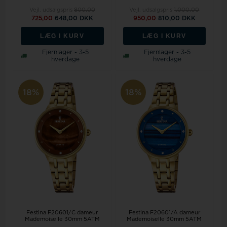
Vejl. udsalgspris
800,00
Vejl. udsalgspris
1.000,00
725,00
648,00 DKK
950,00
810,00 DKK
LÆG I KURV
LÆG I KURV
Fjernlager - 3-5
Fjernlager - 3-5
hverdage
hverdage
18%
18%
Festina F20601/C dameur
Festina F20601/A dameur
Mademoiselle 30mm 5ATM
Mademoiselle 30mm 5ATM