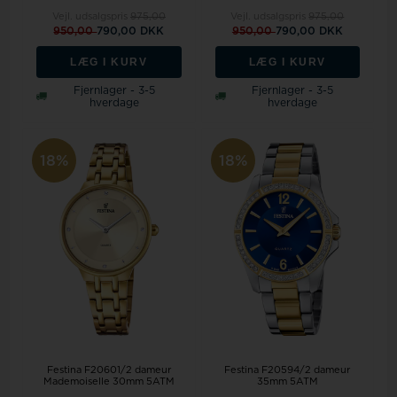
Vejl. udsalgspris
975,00
Vejl. udsalgspris
975,00
950,00
790,00 DKK
950,00
790,00 DKK
LÆG I KURV
LÆG I KURV
Fjernlager - 3-5
Fjernlager - 3-5
hverdage
hverdage
18%
18%
Festina F20601/2 dameur
Festina F20594/2 dameur
Mademoiselle 30mm 5ATM
35mm 5ATM