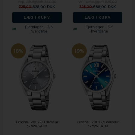
Vejl. udsalgspris
775,00
Vejl. udsalgspris
825,00
725,00
628,00 DKK
725,00
668,00 DKK
LÆG I KURV
LÆG I KURV
Fjernlager - 3-5
Fjernlager - 3-5
hverdage
hverdage
18%
19%
Festina F20622/J dameur
Festina F20622/I dameur
37mm 5ATM
37mm 5ATM