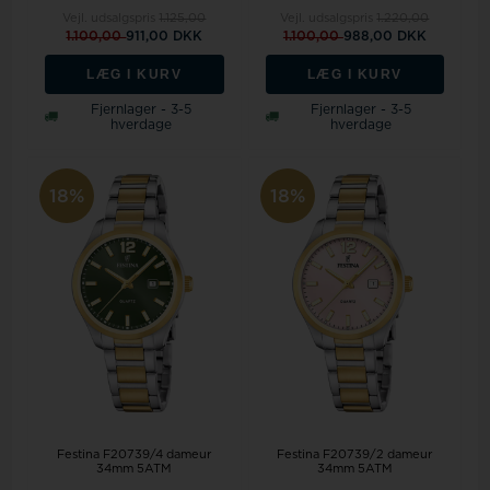
Vejl. udsalgspris
1.125,00
Vejl. udsalgspris
1.220,00
1.100,00
911,00 DKK
1.100,00
988,00 DKK
LÆG I KURV
LÆG I KURV
Fjernlager - 3-5
Fjernlager - 3-5
hverdage
hverdage
18%
18%
Festina F20739/4 dameur
Festina F20739/2 dameur
34mm 5ATM
34mm 5ATM