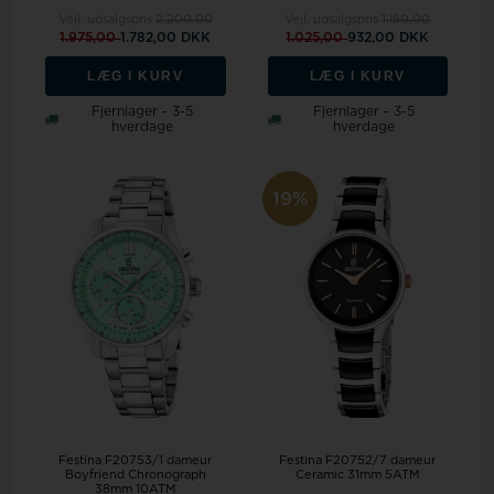
Vejl. udsalgspris
2.200,00
Vejl. udsalgspris
1.150,00
1.975,00
1.782,00 DKK
1.025,00
932,00 DKK
LÆG I KURV
LÆG I KURV
Fjernlager - 3-5
Fjernlager - 3-5
hverdage
hverdage
19%
Festina F20753/1 dameur
Festina F20752/7 dameur
Boyfriend Chronograph
Ceramic 31mm 5ATM
38mm 10ATM