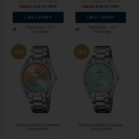
Vejl. udsalgspris
775,00
Vejl. udsalgspris
800,00
725,00
628,00 DKK
725,00
648,00 DKK
LÆG I KURV
LÆG I KURV
Fjernlager - 3-5
Fjernlager - 3-5
hverdage
hverdage
18%
18%
Festina F20622/H dameur
Festina F20622/7 dameur
37mm 5ATM
37mm 5ATM