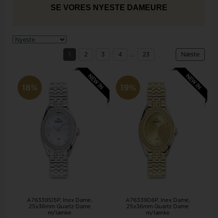
SE VORES NYESTE DAMEURE
1
2
3
4
...
23
Næste
18%
19%
A76339S15P, Inex Dame,
A76339D6P, Inex Dame,
25x36mm Quartz Dame
25x36mm Quartz Dame
m/lænke
m/lænke