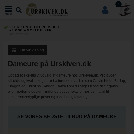
0
MENU
MULIGHED FOR FRI LEVERING
med PostNord & GLS
Filtrer visning
Dameure på Urskiven.dk
Opdag et eksklusivt udvalg af dameure hos Urskiven.dk. Vi tilbyder
stilfulde og kvalitetsrige ure fra førende mærker som Calvin Klein, Bering,
Skagen og Christina London. Uanset om du søger klassisk elegance
eller moderne design, finder du det perfekte ur hos os – altid til
konkurrencedygtige priser og med hurtig levering.
SE VORES BEDSTE TILBUD PÅ DAMEURE