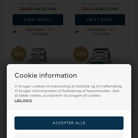
Vejl. udsalgspris
795,00
Vejl. udsalgspris
775,00
725,00
644,00 DKK
725,00
628,00 DKK
LÆG I KURV
LÆG I KURV
Fjernlager - 3-5
Fjernlager - 3-5
hverdage
hverdage
18%
19%
Cookie information
Vi bruger cookies til indsamling af statistik og til trafikmåling.
Vi bruger informationen til forbedring af hjemmesiden. Ved
at klikke videre, accepterer du brugen af cookies.
Læs mere
Festina F20737/2 dameur
Festina F20693/6 dameur
34mm 5ATM
Chronograph 39mm 10ATM