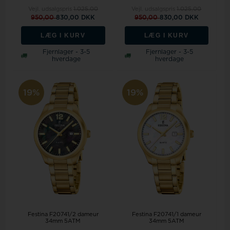
Vejl. udsalgspris
1.025,00
Vejl. udsalgspris
1.025,00
950,00
830,00 DKK
950,00
830,00 DKK
LÆG I KURV
LÆG I KURV
Fjernlager - 3-5
Fjernlager - 3-5
hverdage
hverdage
19%
19%
Festina F20741/2 dameur
Festina F20741/1 dameur
34mm 5ATM
34mm 5ATM