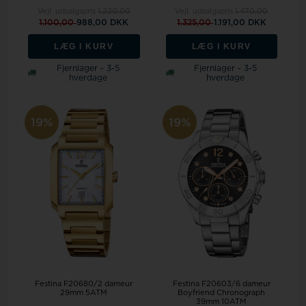
Vejl. udsalgspris
1.220,00
Vejl. udsalgspris
1.470,00
1.100,00
988,00 DKK
1.325,00
1.191,00 DKK
LÆG I KURV
LÆG I KURV
Fjernlager - 3-5
Fjernlager - 3-5
hverdage
hverdage
19%
19%
Festina F20680/2 dameur
Festina F20603/6 dameur
29mm 5ATM
Boyfriend Chronograph
39mm 10ATM