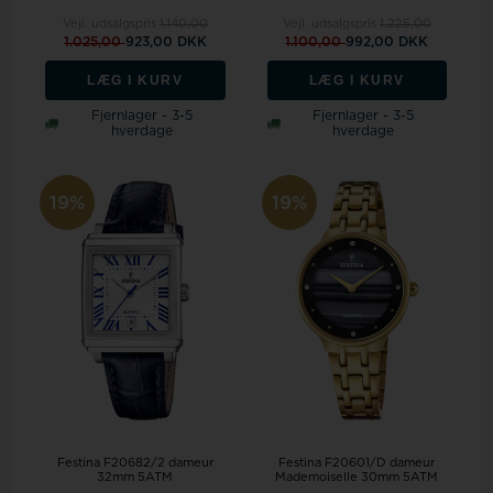
Vejl. udsalgspris
1.140,00
Vejl. udsalgspris
1.225,00
1.025,00
923,00 DKK
1.100,00
992,00 DKK
LÆG I KURV
LÆG I KURV
Fjernlager - 3-5
Fjernlager - 3-5
hverdage
hverdage
19%
19%
Festina F20682/2 dameur
Festina F20601/D dameur
32mm 5ATM
Mademoiselle 30mm 5ATM