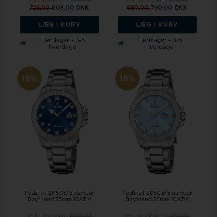
725,00
608,00 DKK
950,00
790,00 DKK
LÆG I KURV
LÆG I KURV
Fjernlager - 3-5
Fjernlager - 3-5
hverdage
hverdage
18%
18%
Festina F20503/6 dameur
Festina F20503/5 dameur
Boyfriend 35mm 10ATM
Boyfriend 35mm 10ATM
Vejl. udsalgspris
1.055,00
Vejl. udsalgspris
1.055,00