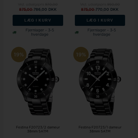
Vejl. udsalgspris
970,00
Vejl. udsalgspris
950,00
875,00
786,00 DKK
875,00
770,00 DKK
LÆG I KURV
LÆG I KURV
Fjernlager - 3-5
Fjernlager - 3-5
hverdage
hverdage
19%
19%
Festina F20723/2 dameur
Festina F20723/1 dameur
38mm 5ATM
38mm 5ATM