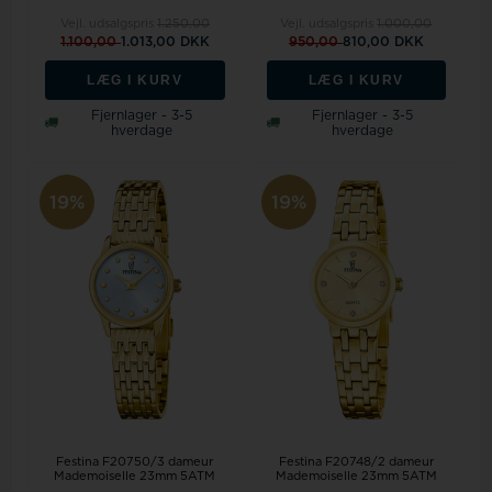
Vejl. udsalgspris
1.250,00
Vejl. udsalgspris
1.000,00
1.100,00
1.013,00 DKK
950,00
810,00 DKK
LÆG I KURV
LÆG I KURV
Fjernlager - 3-5
Fjernlager - 3-5
hverdage
hverdage
19%
19%
Festina F20750/3 dameur
Festina F20748/2 dameur
Mademoiselle 23mm 5ATM
Mademoiselle 23mm 5ATM