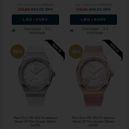
Vejl. udsalgspris
850,00
Vejl. udsalgspris
850,00
775,00
689,00 DKK
775,00
689,00 DKK
LÆG I KURV
LÆG I KURV
Fjernlager - 3-5
Fjernlager - 3-5
hverdage
hverdage
18%
18%
Paul Rich PR-45274 dameur
Paul Rich PR-45273 dameur
Heart Of The Ocean 38mm
Heart Of The Ocean 38mm
5ATM
5ATM