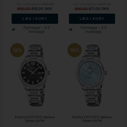
Vejl. udsalgspris
1.055,00
Vejl. udsalgspris
1.075,00
950,00
855,00 DKK
950,00
871,00 DKK
LÆG I KURV
LÆG I KURV
Fjernlager - 3-5
Fjernlager - 3-5
hverdage
hverdage
18%
18%
Festina F20737/5 dameur
Festina F20737/3 dameur
34mm 5ATM
34mm 5ATM