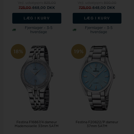
Vejl. udsalgspris
825,00
Vejl. udsalgspris
800,00
725,00
668,00 DKK
725,00
648,00 DKK
LÆG I KURV
LÆG I KURV
Fjernlager - 3-5
Fjernlager - 3-5
hverdage
hverdage
18%
19%
Festina F16867/4 dameur
Festina F20622/P dameur
Mademoiselle 33mm 5ATM
37mm 5ATM