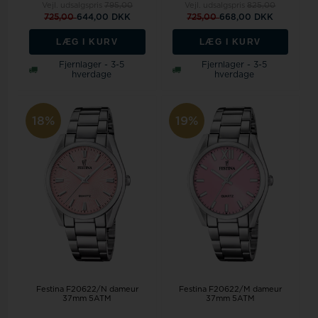
Vejl. udsalgspris
795,00
Vejl. udsalgspris
825,00
725,00
644,00 DKK
725,00
668,00 DKK
LÆG I KURV
LÆG I KURV
Fjernlager - 3-5
Fjernlager - 3-5
hverdage
hverdage
18%
19%
Festina F20622/N dameur
Festina F20622/M dameur
37mm 5ATM
37mm 5ATM