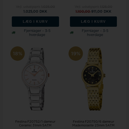
Vejl. udsalgspris
1.025,00
Vejl. udsalgspris
1.125,00
1.025,00 DKK
1.100,00
911,00 DKK
LÆG I KURV
LÆG I KURV
Fjernlager - 3-5
Fjernlager - 3-5
hverdage
hverdage
18%
19%
Festina F20752/1 dameur
Festina F20750/6 dameur
Ceramic 31mm 5ATM
Mademoiselle 23mm 5ATM