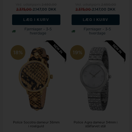
Vejl. udsalgspris
2.650,00
Vejl. udsalgspris
2.650,00
2.375,00
2.147,00 DKK
2.375,00
2.147,00 DKK
LÆG I KURV
LÆG I KURV
Fjernlager - 3-5
Fjernlager - 3-5
hverdage
hverdage
18%
19%
Police Socotra dameur 36mm
Police Agra dameur 34mm i
i roséguld
stålfarvet stål