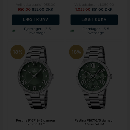
Vejl. udsalgspris
1.055,00
Vejl. udsalgspris
1.050,00
950,00
855,00 DKK
1.025,00
851,00 DKK
LÆG I KURV
LÆG I KURV
Fjernlager - 3-5
Fjernlager - 3-5
hverdage
hverdage
18%
18%
Festina F16719/5 dameur
Festina F16716/5 dameur
37mm 5ATM
37mm 5ATM