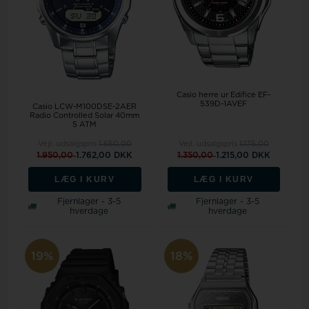
Casio herre ur Edifice EF-
539D-1AVEF
Casio LCW-M100DSE-2AER
Radio Controlled Solar 40mm
5 ATM
Vejl. udsalgspris
1.650,00
Vejl. udsalgspris
1.175,00
1.950,00
1.762,00 DKK
1.350,00
1.215,00 DKK
LÆG I KURV
LÆG I KURV
Fjernlager - 3-5
Fjernlager - 3-5
hverdage
hverdage
19%
18%