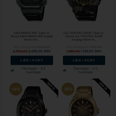
GBX-H5600-1ER, Casio G-
GA-700CMG-3AER, Casio G-
Shock GBX-H5600-1ER Digital
Shock GA-700CMG-3AER
Herre m/r...
Anadigi Herre m...
Vejl. udsalgspris
3.000,00
Vejl. udsalgspris
1.400,00
2.700,00
2.430,00 DKK
1.250,00
1.134,00 DKK
LÆG I KURV
LÆG I KURV
Fjernlager - 3-5
Fjernlager - 3-5
hverdage
hverdage
19%
18%