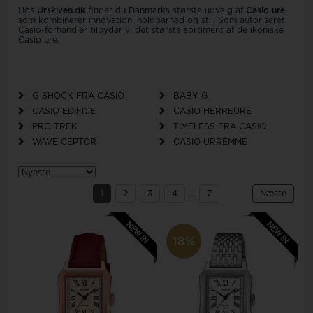
Hos
Urskiven.dk
finder du Danmarks største udvalg af
Casio ure
,
som kombinerer innovation, holdbarhed og stil. Som autoriseret
Casio-forhandler tilbyder vi det største sortiment af de ikoniske
Casio ure.
G-SHOCK FRA CASIO
BABY-G
CASIO EDIFICE
CASIO HERREURE
PRO TREK
TIMELESS FRA CASIO
WAVE CEPTOR
CASIO URREMME
1
2
3
4
...
7
Næste
18%