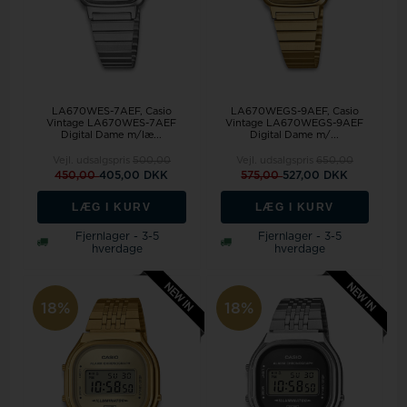
LA670WES-7AEF, Casio
LA670WEGS-9AEF, Casio
Vintage LA670WES-7AEF
Vintage LA670WEGS-9AEF
Digital Dame m/læ...
Digital Dame m/...
Vejl. udsalgspris
500,00
Vejl. udsalgspris
650,00
450,00
405,00 DKK
575,00
527,00 DKK
LÆG I KURV
LÆG I KURV
Fjernlager - 3-5
Fjernlager - 3-5
hverdage
hverdage
18%
18%