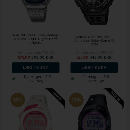
A140WE-2AEF, Casio Vintage
Casio AQ-S800W-1BVEF
A140WE-2AEF Digital Herre
Collection Solar 42mm 10
m/lænke
ATM
Vejl. udsalgspris
750,00
Vejl. udsalgspris
550,00
675,00
608,00 DKK
525,00
446,00 DKK
LÆG I KURV
LÆG I KURV
Fjernlager - 3-5
Fjernlager - 3-5
hverdage
hverdage
18%
18%