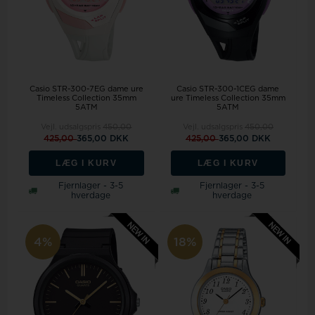
Casio STR-300-7EG dame ure
Casio STR-300-1CEG dame
Timeless Collection 35mm
ure Timeless Collection 35mm
5ATM
5ATM
Vejl. udsalgspris
450,00
Vejl. udsalgspris
450,00
425,00
365,00 DKK
425,00
365,00 DKK
LÆG I KURV
LÆG I KURV
Fjernlager - 3-5
Fjernlager - 3-5
hverdage
hverdage
4%
18%