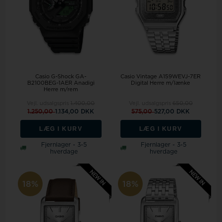
Casio G-Shock GA-
Casio Vintage A159WEVJ-7ER
B2100BEG-1AER Anadigi
Digital Herre m/lænke
Herre m/rem
Vejl. udsalgspris
1.400,00
Vejl. udsalgspris
650,00
1.250,00
1.134,00 DKK
575,00
527,00 DKK
LÆG I KURV
LÆG I KURV
Fjernlager - 3-5
Fjernlager - 3-5
hverdage
hverdage
18%
18%