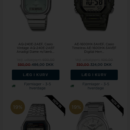
AQ-240E-2AEF, Casio
AE-1600HX-3AVEF, Casio
Vintage AQ-240E-2AEF
Timeless AE-1600HX-3AVEF
Anadigi Dame m/lænk...
Digital Herr...
Vejl. udsalgspris
600,00
Vejl. udsalgspris
400,00
550,00
486,00 DKK
350,00
324,00 DKK
LÆG I KURV
LÆG I KURV
Fjernlager - 3-5
Fjernlager - 3-5
hverdage
hverdage
19%
19%