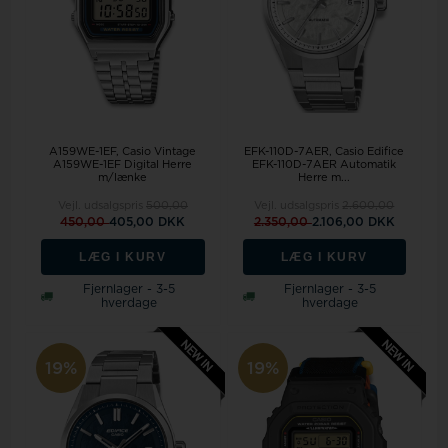
A159WE-1EF, Casio Vintage
EFK-110D-7AER, Casio Edifice
A159WE-1EF Digital Herre
EFK-110D-7AER Automatik
m/lænke
Herre m...
Vejl. udsalgspris
500,00
Vejl. udsalgspris
2.600,00
450,00
405,00 DKK
2.350,00
2.106,00 DKK
LÆG I KURV
LÆG I KURV
Fjernlager - 3-5
Fjernlager - 3-5
hverdage
hverdage
19%
19%