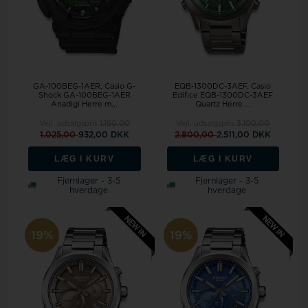
GA-100BEG-1AER, Casio G-
EQB-1300DC-3AEF, Casio
Shock GA-100BEG-1AER
Edifice EQB-1300DC-3AEF
Anadigi Herre m...
Quartz Herre ...
Vejl. udsalgspris
1.150,00
Vejl. udsalgspris
3.100,00
1.025,00
932,00 DKK
2.800,00
2.511,00 DKK
LÆG I KURV
LÆG I KURV
Fjernlager - 3-5
Fjernlager - 3-5
hverdage
hverdage
19%
19%