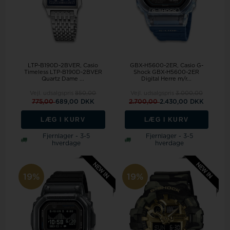
LTP-B190D-2BVER, Casio
GBX-H5600-2ER, Casio G-
Timeless LTP-B190D-2BVER
Shock GBX-H5600-2ER
Quartz Dame ...
Digital Herre m/r...
Vejl. udsalgspris
850,00
Vejl. udsalgspris
3.000,00
775,00
689,00 DKK
2.700,00
2.430,00 DKK
LÆG I KURV
LÆG I KURV
Fjernlager - 3-5
Fjernlager - 3-5
hverdage
hverdage
19%
19%