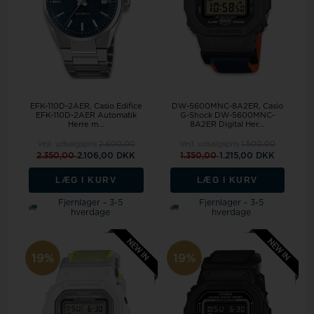
EFK-110D-2AER, Casio Edifice
DW-5600MNC-8A2ER, Casio
EFK-110D-2AER Automatik
G-Shock DW-5600MNC-
Herre m...
8A2ER Digital Her...
Vejl. udsalgspris
2.600,00
Vejl. udsalgspris
1.500,00
2.350,00
2.106,00 DKK
1.350,00
1.215,00 DKK
LÆG I KURV
LÆG I KURV
Fjernlager - 3-5
Fjernlager - 3-5
hverdage
hverdage
19%
19%