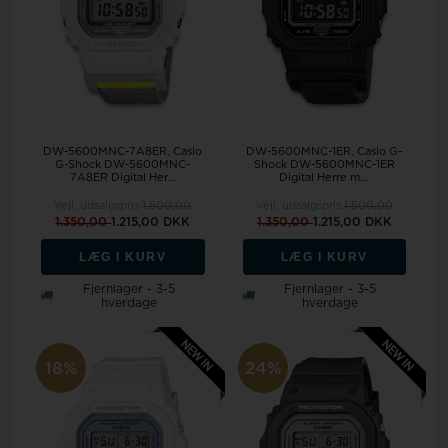
DW-5600MNC-7A8ER, Casio
DW-5600MNC-1ER, Casio G-
G-Shock DW-5600MNC-
Shock DW-5600MNC-1ER
7A8ER Digital Her...
Digital Herre m...
Vejl. udsalgspris
1.500,00
Vejl. udsalgspris
1.500,00
1.350,00
1.215,00 DKK
1.350,00
1.215,00 DKK
LÆG I KURV
LÆG I KURV
Fjernlager - 3-5
Fjernlager - 3-5
hverdage
hverdage
18%
24%