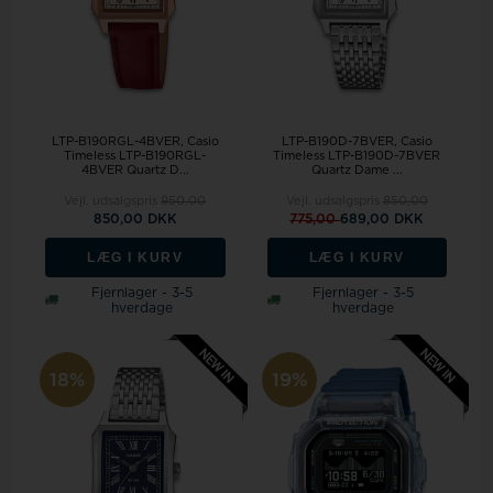
LTP-B190RGL-4BVER, Casio
LTP-B190D-7BVER, Casio
Timeless LTP-B190RGL-
Timeless LTP-B190D-7BVER
4BVER Quartz D...
Quartz Dame ...
Vejl. udsalgspris
950,00
Vejl. udsalgspris
850,00
850,00 DKK
775,00
689,00 DKK
LÆG I KURV
LÆG I KURV
Fjernlager - 3-5
Fjernlager - 3-5
hverdage
hverdage
18%
19%