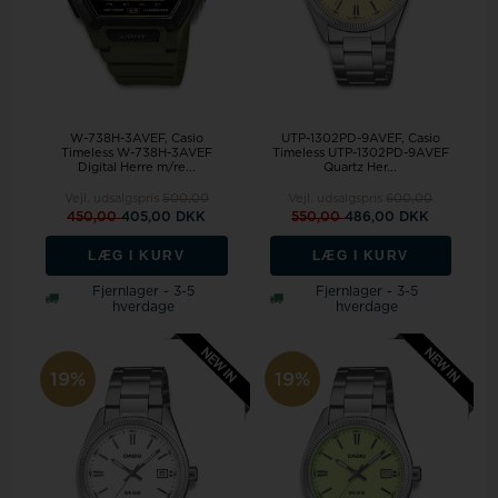
W-738H-3AVEF, Casio
UTP-1302PD-9AVEF, Casio
Timeless W-738H-3AVEF
Timeless UTP-1302PD-9AVEF
Digital Herre m/re...
Quartz Her...
Vejl. udsalgspris
500,00
Vejl. udsalgspris
600,00
450,00
405,00 DKK
550,00
486,00 DKK
LÆG I KURV
LÆG I KURV
Fjernlager - 3-5
Fjernlager - 3-5
hverdage
hverdage
19%
19%