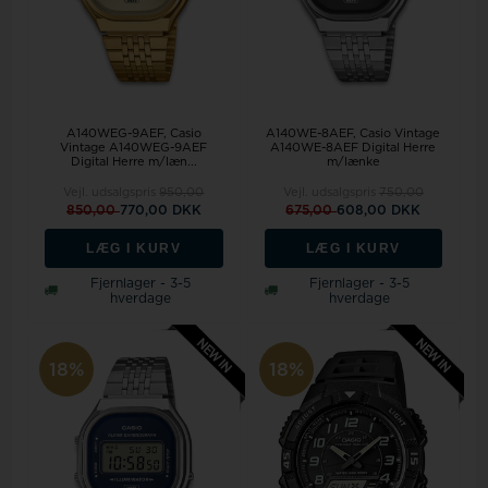
A140WEG-9AEF, Casio
A140WE-8AEF, Casio Vintage
Vintage A140WEG-9AEF
A140WE-8AEF Digital Herre
Digital Herre m/læn...
m/lænke
Vejl. udsalgspris
950,00
Vejl. udsalgspris
750,00
850,00
770,00 DKK
675,00
608,00 DKK
LÆG I KURV
LÆG I KURV
Fjernlager - 3-5
Fjernlager - 3-5
hverdage
hverdage
18%
18%