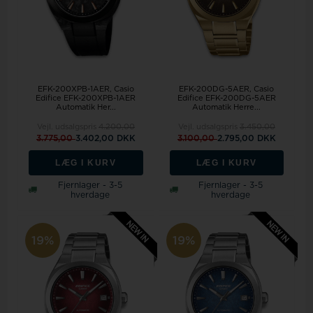
EFK-200XPB-1AER, Casio
EFK-200DG-5AER, Casio
Edifice EFK-200XPB-1AER
Edifice EFK-200DG-5AER
Automatik Her...
Automatik Herre...
Vejl. udsalgspris
4.200,00
Vejl. udsalgspris
3.450,00
3.775,00
3.402,00 DKK
3.100,00
2.795,00 DKK
LÆG I KURV
LÆG I KURV
Fjernlager - 3-5
Fjernlager - 3-5
hverdage
hverdage
19%
19%