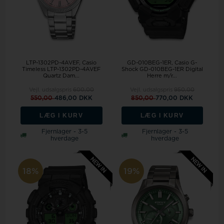
LTP-1302PD-4AVEF, Casio
GD-010BEG-1ER, Casio G-
Timeless LTP-1302PD-4AVEF
Shock GD-010BEG-1ER Digital
Quartz Dam...
Herre m/r...
Vejl. udsalgspris
600,00
Vejl. udsalgspris
950,00
550,00
486,00 DKK
850,00
770,00 DKK
LÆG I KURV
LÆG I KURV
Fjernlager - 3-5
Fjernlager - 3-5
hverdage
hverdage
18%
19%