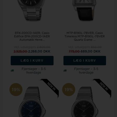
EFK-200CD-1AER, Casio
MTP-B190L-7BVER, Casio
Edifice EFK-200CD-1AER
Timeless MTP-B190L-7BVER
Automatik Herre...
Quartz Dame ...
Vejl. udsalgspris
2.800,00
Vejl. udsalgspris
850,00
2.525,00
2.268,00 DKK
775,00
689,00 DKK
LÆG I KURV
LÆG I KURV
Fjernlager - 3-5
Fjernlager - 3-5
hverdage
hverdage
19%
19%