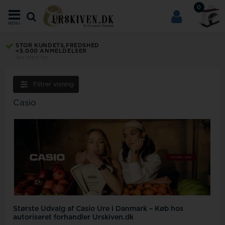
0
MENU
STOR KUNDETILFREDSHED
+5.000 ANMELDELSER
læs mere her
Filtrer visning
Casio
Største Udvalg af Casio Ure i Danmark – Køb hos
autoriseret forhandler Urskiven.dk