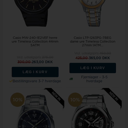
Casio MW-240-1E2VEF herre
Casio LTP-1263PG-7BEG
ure Timeless Collection 44mm
dame ure Timeless Collection
5ATM
27mm 1ATM...
Vejl. udsalgspris
450,00
Vejl. udsalgspris
275,00
425,00
365,00 DKK
300,00
263,00 DKK
LÆG I KURV
LÆG I KURV
Fjernlager - 3-5
Bestillingsvare 3-7 hverdage
hverdage
10%
10%