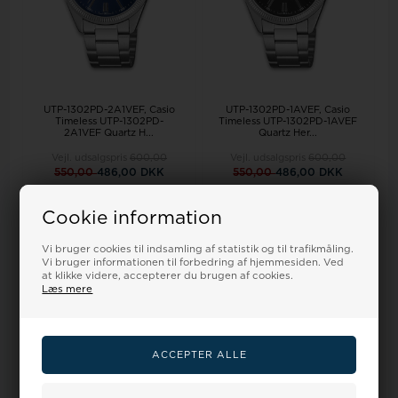
UTP-1302PD-2A1VEF, Casio
UTP-1302PD-1AVEF, Casio
Timeless UTP-1302PD-
Timeless UTP-1302PD-1AVEF
2A1VEF Quartz H...
Quartz Her...
Vejl. udsalgspris
600,00
Vejl. udsalgspris
600,00
550,00
486,00 DKK
550,00
486,00 DKK
LÆG I KURV
LÆG I KURV
Cookie information
Fjernlager - 3-5
Fjernlager - 3-5
hverdage
hverdage
Vi bruger cookies til indsamling af statistik og til trafikmåling.
Vi bruger informationen til forbedring af hjemmesiden. Ved
at klikke videre, accepterer du brugen af cookies.
Læs mere
19%
19%