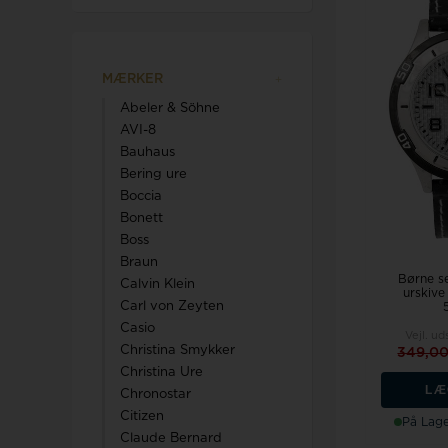
Calvin Klein
MÆRKER
Swiss Alpine Military
Abeler & Söhne
AVI-8
Swiss Military by Chrono
Rosefield
Bauhaus
Swiss Millitary Hanowa
Bering ure
Boccia
Royal London
Bonett
Boss
Braun
Tommy Hilfiger
Sector
Børne se
Calvin Klein
Seits
urskive
Carl von Zeyten
Triwa
Skagen
Casio
Vejl. ud
Christina Smykker
349,0
TW Steel
Son of Noa
Christina Ure
LÆ
Chronostar
Spinnaker
Citizen
På Lage
Claude Bernard