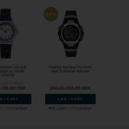
24%
tjerner blå stål
Digitalt børneur fra Seits
pige ur, model
med 5 daglige alarmer
.315475r
salgspris
199,00
0
135,00 DKK
350,00
265,00 DKK
G I KURV
LÆG I KURV
r - 1-3 hverdage
På Lager - 1-3 hverdage