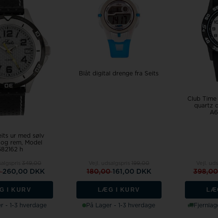
Fossil
Jacob Jensen
Jacques Lemans
Kenneth Cole
U-Boat
Blåt digital drenge fra Seits
Club Time 
quartz 
A6
Wenger
its ur med sølv
 og rem, Model
582162 h
Zeno Watch Basel
salgspris
349,00
Vejl. udsalgspris
199,00
Vejl. ud
Zeppelin
0
260,00 DKK
180,00
161,00 DKK
398,0
G I KURV
LÆG I KURV
LÆ
Aagaard
r - 1-3 hverdage
På Lager - 1-3 hverdage
Fjernlag