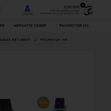
0
0,00 DKK
OBS: Din bestilling er først
bindende, når vi har bekræftet den
Log ind
ER
NEDSATTE VARER
FAVORITTER
(0)
Fingerringe
5 DAGES RETURRET
PRISMATCH +5%
KUNDE
 varer
mod danske butikker
+45 32 12
ud
Fingerringe på tilbud
MVMT ure
g dit gamle guld her
Norlite Denmark
ykkesæt
Paul Hewitt
keure
32%