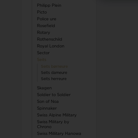
Philipp Plein
Picto
Police ure
Rosefield
Rotary
Rothenschild
Royal London
Sector
Seits
Seits børneure
Seits dameure
Seits herreure
Skagen
Soldier to Soldier
Son of Noa
Spinnaker
Swiss Alpine Military
Swiss Military by
Chrono
Swiss Millitary Hanowa