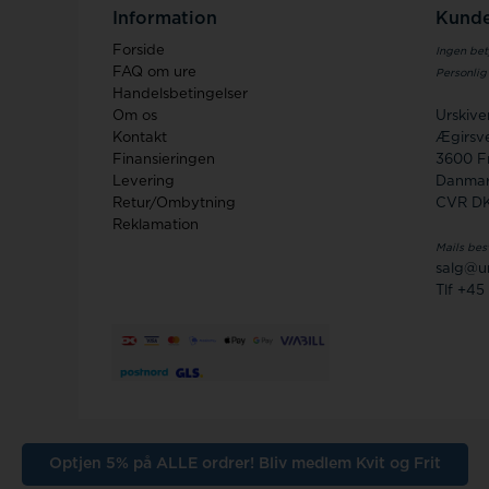
Information
Kunde
Forside
Ingen bet
FAQ om ure
Personlig
Handelsbetingelser
Om os
Urskiv
Kontakt
Ægirsve
Finansieringen
3600 F
Levering
Danma
Retur/Ombytning
CVR D
Reklamation
Mails bes
salg@ur
Tlf +45
Optjen 5% på ALLE ordrer! Bliv medlem Kvit og Frit