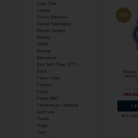
Club Time
Copha
32%
Cover Watches
Daniel Wellington
Danish Design
Disney
DKNY
Dunlop
Earnshaw
Eco Tech Time (ETT)
Edox
Nowley s
Quartz 
Faber-Time
O
Festina
Vejl. ud
Fossil
180,0
Frank 1967
Frederique Constant
LÆ
Gant ure
På Lage
Guess
Hugo
Inex