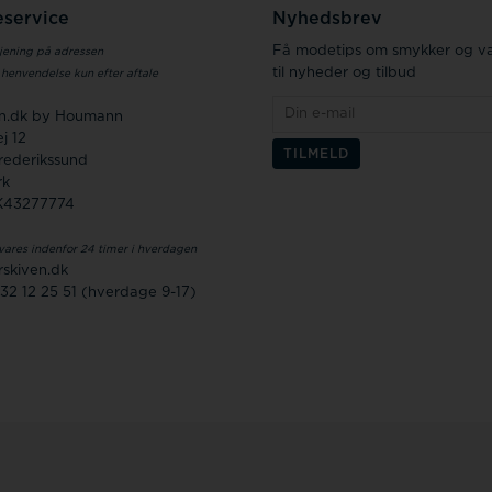
service
Nyhedsbrev
Få modetips om smykker og væ
jening på adressen
til nyheder og tilbud
 henvendelse kun efter aftale
en.dk by Houmann
j 12
rederikssund
rk
K43277774
vares indenfor 24 timer i hverdagen
skiven.dk
 32 12 25 51 (hverdage 9-17)