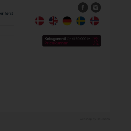
r først
Webshop by Houmann