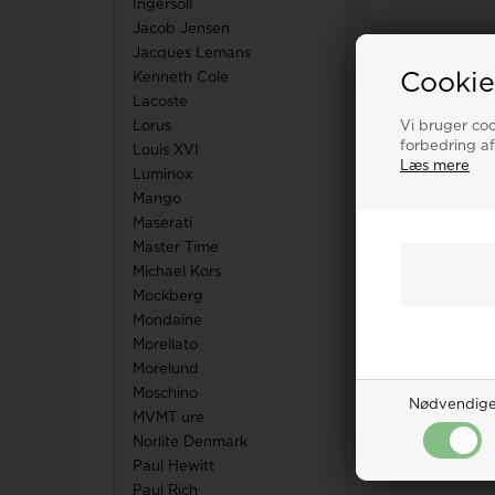
Ingersoll
Jacob Jensen
Jacques Lemans
Cookie
Kenneth Cole
Lacoste
Vi bruger cook
Lorus
forbedring af
Louis XVI
Læs mere
Luminox
Mango
Maserati
Master Time
Michael Kors
Mockberg
Mondaine
Morellato
Morelund
Moschino
Nødvendig
MVMT ure
Norlite Denmark
Paul Hewitt
Paul Rich