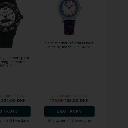
Police ure
Seits stjerner blå stål Quartz
pige ur, model O.315475r
dykker sort plast
dreng ur, model
5190-5S...
salgspris
400,00
Vejl. udsalgspris
199,00
0
322,00 DKK
179,00
135,00 DKK
G I KURV
LÆG I KURV
er - 3-5 hverdage
På Lager - 1-3 hverdage