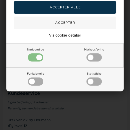
Information
Vis cookie detaljer
Forside
FAQ om ure
Handelsbetingelser
Nødvendige
Markedsføring
Om os
Kontakt
Finansieringen
Levering
Funktionelle
Statistiske
Retur/Ombytning
Reklamation
Kundeservice
Ingen betjening på adressen
Personlig henvendelse kun efter aftale
Urskiven.dk by Houmann
Ægirsvej 12