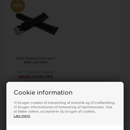
18%
8557 Original Zeno rem i
ægte sort læder
Vejl. udsalgspris
585,00
525,00
474,00 DKK
LÆG I KURV
Cookie information
Bestillingsvare 3-7 hverdage
Vi bruger cookies til indsamling af statistik og til trafikmåling.
Vi bruger informationen til forbedring af hjemmesiden. Ved
at klikke videre, accepterer du brugen af cookies.
Læs mere
1
varer i denne gruppe