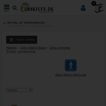
0
MENU
EN DEL AF HOUMANN.DK
Din sikkerhed for en god dansk handel
Filtrer visning
Mærker
»
Zeno Watch Basel
»
Zeno urremme
Zeno urremme
Zeno Watch Herre ure