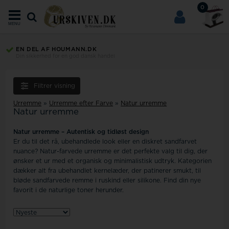
0
MENU
EN DEL AF HOUMANN.DK
Din sikkerhed for en god dansk handel
Filtrer visning
Urremme
»
Urremme efter Farve
»
Natur urremme
Natur urremme
Natur urremme – Autentisk og tidløst design
Er du til det rå, ubehandlede look eller en diskret sandfarvet
nuance? Natur-farvede urremme er det perfekte valg til dig, der
ønsker et ur med et organisk og minimalistisk udtryk. Kategorien
dækker alt fra ubehandlet kernelæder, der patinerer smukt, til
bløde sandfarvede remme i ruskind eller silikone. Find din nye
favorit i de naturlige toner herunder.