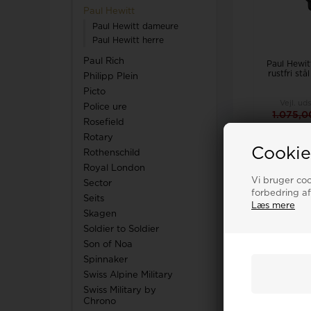
Paul Hewitt
Paul Hewitt dameure
Paul Hewitt herre
Paul Rich
Paul Hewit
rustfri st
Philipp Plein
Picto
Vejl. ud
Police ure
1.075,
Rosefield
Rotary
LÆ
Cookie
Rothenschild
Bestillin
Royal London
Vi bruger cook
Sector
forbedring af
Seits
Læs mere
19%
Skagen
Soldier to Soldier
Son of Noa
Spinnaker
Swiss Alpine Military
Swiss Military by
Chrono