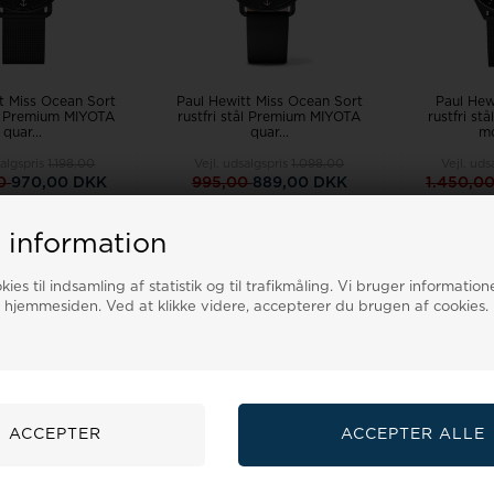
t Miss Ocean Sort
Paul Hewitt Miss Ocean Sort
Paul Hew
ål Premium MIYOTA
rustfri stål Premium MIYOTA
rustfri st
quar...
quar...
mo
salgspris
1.198,00
Vejl. udsalgspris
1.098,00
Vejl. uds
00
970,00 DKK
995,00
889,00 DKK
1.450,0
G I KURV
LÆG I KURV
LÆ
 information
gsvare 3-7 hverdage
Bestillingsvare 3-7 hverdage
Bestillin
ies til indsamling af statistik og til trafikmåling. Vi bruger informatione
 hjemmesiden. Ved at klikke videre, accepterer du brugen af cookies.
19%
19%