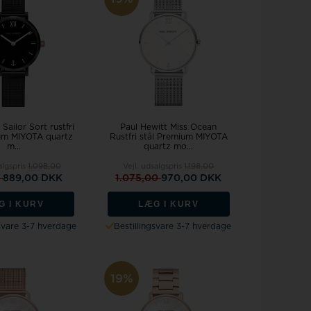
Sailor Sort rustfri
Paul Hewitt Miss Ocean
um MIYOTA quartz
Rustfri stål Premium MIYOTA
m...
quartz mo...
algspris
1.098,00
Vejl. udsalgspris
1.198,00
0
889,00 DKK
1.075,00
970,00 DKK
G I KURV
LÆG I KURV
gsvare 3-7 hverdage
Bestillingsvare 3-7 hverdage
19%