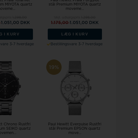
tt Praia Tofarvet
Paul Hewitt Praia Forgyldt
um MIYOTA quartz
stål Premium MIYOTA quartz
oveme...
moveme...
algspris
1.298,00
Vejl. udsalgspris
1.298,00
0
1.051,00 DKK
1.175,00
1.051,00 DKK
G I KURV
LÆG I KURV
gsvare 3-7 hverdage
Bestillingsvare 3-7 hverdage
19%
tt Chrono Rustfri
Paul Hewitt Everpulse Rustfri
ium SEIKO quartz
stål Premium EPSON quartz
vemen...
move...