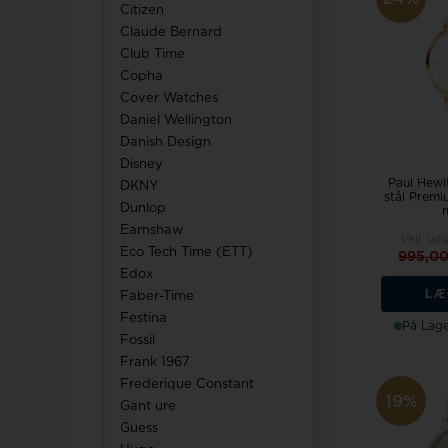
Citizen
Claude Bernard
Club Time
Copha
Cover Watches
Daniel Wellington
Danish Design
Disney
Paul Hewit
DKNY
stål Prem
Dunlop
Earnshaw
Vejl. uds
Eco Tech Time (ETT)
995,0
Edox
LÆ
Faber-Time
Festina
På Lage
Fossil
Frank 1967
Frederique Constant
19%
Gant ure
Guess