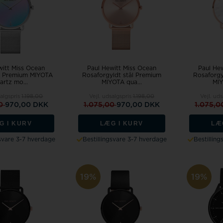
witt Miss Ocean
Paul Hewitt Miss Ocean
Paul He
ål Premium MIYOTA
Rosaforgyldt stål Premium
Rosaforgy
artz mo...
MIYOTA qua...
MIY
salgspris
1.198,00
Vejl. udsalgspris
1.198,00
Vejl. ud
00
970,00 DKK
1.075,00
970,00 DKK
1.075,
G I KURV
LÆG I KURV
LÆ
gsvare 3-7 hverdage
Bestillingsvare 3-7 hverdage
Bestillin
19%
19%