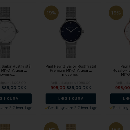
Fossil
Jacob Jensen
Jacques Lemans
19%
19%
Kenneth Cole
U-Boat
 Sailor Rustfri stål
Paul Hewitt Sailor Rustfri stål
Paul 
 MIYOTA quartz
Premium MIYOTA quartz
Rosaforgy
oveme...
moveme...
MIYOT
Wenger
algspris
1.098,00
Vejl. udsalgspris
1.098,00
Vejl. uds
0
889,00 DKK
995,00
889,00 DKK
995,0
Zeno Watch Basel
G I KURV
LÆG I KURV
LÆ
Zeppelin
gsvare 3-7 hverdage
Bestillingsvare 3-7 hverdage
Bestillin
Aagaard
19%
19%