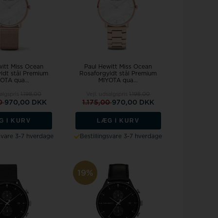
witt Miss Ocean
Paul Hewitt Miss Ocean
ldt stål Premium
Rosaforgyldt stål Premium
OTA qua...
MIYOTA qua...
salgspris
1.198,00
Vejl. udsalgspris
1.198,00
00
970,00 DKK
1.175,00
970,00 DKK
G I KURV
LÆG I KURV
gsvare 3-7 hverdage
Bestillingsvare 3-7 hverdage
19%