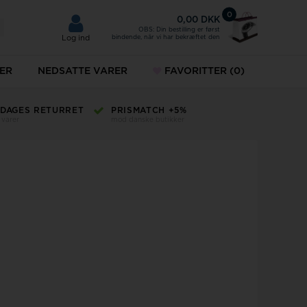
0
0,00 DKK
OBS: Din bestilling er først
bindende, når vi har bekræftet den
Log ind
ER
NEDSATTE VARER
FAVORITTER
(0)
Fingerringe
ETURRET
PRISMATCH +5%
KUNDESERVICE K
mod danske butikker
+45 32 12 25 51
-
salg@
ud
Fingerringe på tilbud
MVMT ure
g dit gamle guld her
Norlite Denmark
ykkesæt
Paul Hewitt
keure