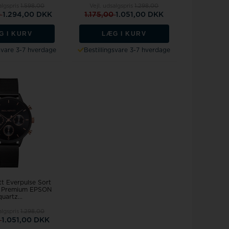
algspris
1.598,00
Vejl. udsalgspris
1.298,00
0
1.294,00 DKK
1.175,00
1.051,00 DKK
G I KURV
LÆG I KURV
gsvare 3-7 hverdage
Bestillingsvare 3-7 hverdage
tt Everpulse Sort
tål Premium EPSON
quartz...
algspris
1.298,00
0
1.051,00 DKK