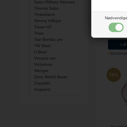
Swiss Millitary Hanowa
Thomas Sabo
Paul Hew
Timberland
rustfri s
Nødvendig
m
Tommy Hilfiger
Traser H3
Vejl. ud
Triwa
1.350,0
Tsar Bomba ure
LÆ
TW Steel
U-Boat
Bestillin
Versace ure
Victorinox
Wenger
19%
Zeno Watch Basel
Zeppelin
Aagaard