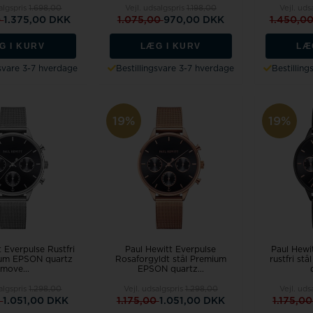
salgspris
1.698,00
Vejl. udsalgspris
1.198,00
Vejl. uds
0
1.375,00 DKK
1.075,00
970,00 DKK
1.450,0
G I KURV
LÆG I KURV
LÆ
gsvare 3-7 hverdage
Bestillingsvare 3-7 hverdage
Bestillin
19%
19%
t Everpulse Rustfri
Paul Hewitt Everpulse
Paul Hewi
ium EPSON quartz
Rosaforgyldt stål Premium
rustfri s
move...
EPSON quartz...
salgspris
1.298,00
Vejl. udsalgspris
1.298,00
Vejl. uds
0
1.051,00 DKK
1.175,00
1.051,00 DKK
1.175,0