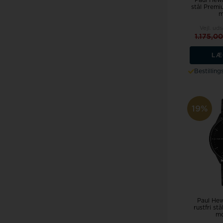
Paul Hewi
stål Prem
m
Vejl. ud
1.175,0
LÆ
Bestillin
19%
Paul Hew
rustfri s
mo