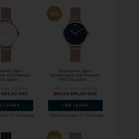
Police ure
19%
Hewitt Sailor
Paul Hewitt Sailor
ldt stål Premium
Rosaforgyldt stål Premium
A quartz ...
MIYOTA quartz ...
algspris
1.098,00
Vejl. udsalgspris
1.098,00
0
889,00 DKK
995,00
889,00 DKK
G I KURV
LÆG I KURV
gsvare 3-7 hverdage
Bestillingsvare 3-7 hverdage
19%