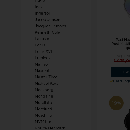
Hugo
Inex
Ingersoll
Jacob Jensen
Jacques Lemans
Kenneth Cole
Lacoste
Paul He
Rustfri st
Lorus
qu
Louis XVI
Vejl. ud
Luminox
1.075,
Mango
Maserati
LÆ
Master Time
Bestillin
Michael Kors
Mockberg
Mondaine
19%
Morellato
Morelund
Moschino
MVMT ure
Norlite Denmark