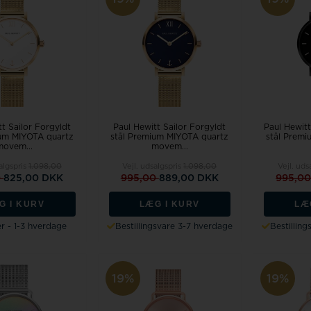
t Sailor Forgyldt
Paul Hewitt Sailor Forgyldt
Paul Hewitt 
ium MIYOTA quartz
stål Premium MIYOTA quartz
stål Premi
movem...
movem...
algspris
1.098,00
Vejl. udsalgspris
1.098,00
Vejl. uds
0
825,00 DKK
995,00
889,00 DKK
995,0
G I KURV
LÆG I KURV
LÆ
r - 1-3 hverdage
Bestillingsvare 3-7 hverdage
Bestillin
19%
19%