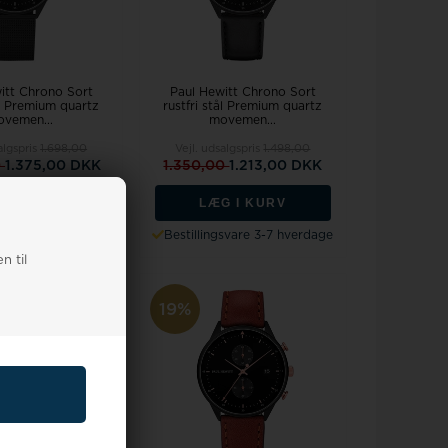
itt Chrono Sort
Paul Hewitt Chrono Sort
ål Premium quartz
rustfri stål Premium quartz
vemen...
movemen...
algspris
1.698,00
Vejl. udsalgspris
1.498,00
0
1.375,00 DKK
1.350,00
1.213,00 DKK
G I KURV
LÆG I KURV
gsvare 3-7 hverdage
Bestillingsvare 3-7 hverdage
n til
19%