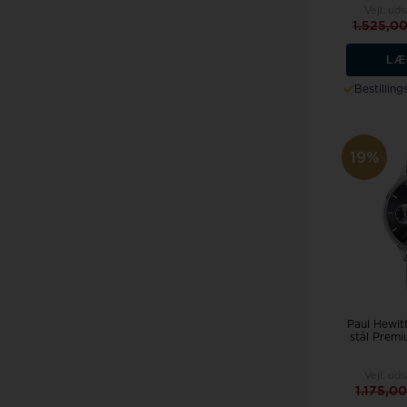
Vejl. ud
1.525,0
LÆ
Bestillin
19%
Paul Hewit
stål Prem
Vejl. ud
1.175,0