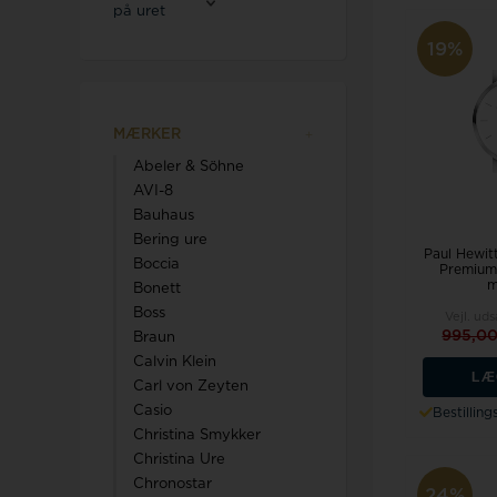
Calvin Klein
på uret
19%
Swiss Alpine Military
MÆRKER
Swiss Military by Chrono
Rosefield
Abeler & Söhne
Swiss Millitary Hanowa
AVI-8
Bauhaus
Royal London
Bering ure
Paul Hewitt
Boccia
Premium
m
Bonett
Tommy Hilfiger
Sector
Boss
Vejl. uds
Seits
995,0
Braun
Triwa
Skagen
Calvin Klein
LÆ
Carl von Zeyten
TW Steel
Son of Noa
Casio
Bestillin
Christina Smykker
Spinnaker
Christina Ure
Chronostar
24%