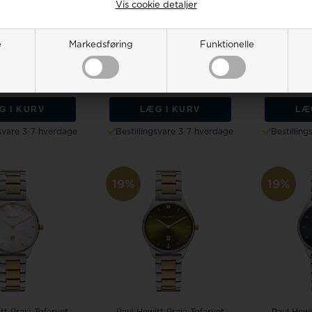
Vis cookie detaljer
itt Chrono Sort
Paul Hewitt Chrono Sort
Paul Hew
tål Premium quartz
rustfri stål Premium quartz
rustfri st
e
Markedsføring
Funktionelle
ovemen...
movemen...
mo
salgspris
1.498,00
Vejl. udsalgspris
1.598,00
Vejl. uds
0
1.213,00 DKK
1.450,00
1.294,00 DKK
1.350,0
G I KURV
LÆG I KURV
LÆ
gsvare 3-7 hverdage
Bestillingsvare 3-7 hverdage
Bestillin
19%
19%