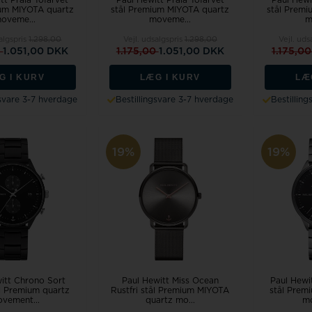
tt Praia Tofarvet
Paul Hewitt Praia Tofarvet
Paul Hewi
ium MIYOTA quartz
stål Premium MIYOTA quartz
stål Premi
oveme...
moveme...
m
salgspris
1.298,00
Vejl. udsalgspris
1.298,00
Vejl. uds
0
1.051,00 DKK
1.175,00
1.051,00 DKK
1.175,0
G I KURV
LÆG I KURV
LÆ
gsvare 3-7 hverdage
Bestillingsvare 3-7 hverdage
Bestillin
19%
19%
itt Chrono Sort
Paul Hewitt Miss Ocean
Paul Hewi
tål Premium quartz
Rustfri stål Premium MIYOTA
stål Prem
vement...
quartz mo...
mo