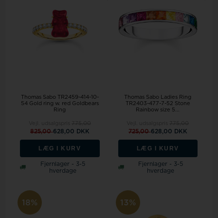
Thomas Sabo TR2459-414-10-
Thomas Sabo Ladies Ring
54 Gold ring w. red Goldbears
TR2403-477-7-52 Stone
Ring
Rainbow size 5...
Vejl. udsalgspris
775,00
Vejl. udsalgspris
775,00
825,00
628,00 DKK
725,00
628,00 DKK
LÆG I KURV
LÆG I KURV
Fjernlager - 3-5
Fjernlager - 3-5
hverdage
hverdage
18%
13%