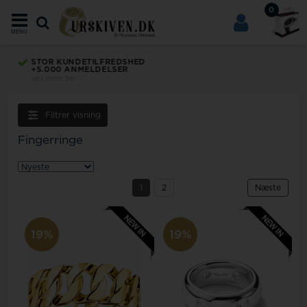
0
MENU
STOR KUNDETILFREDSHED
+5.000 ANMELDELSER
læs mere her
Filtrer visning
Fingerringe
1
2
Næste
19%
19%