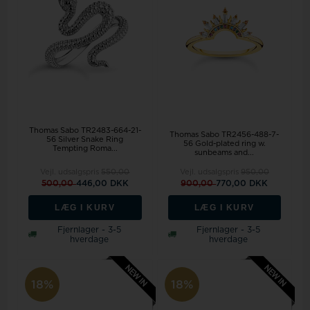
Thomas Sabo TR2483-664-21-
Thomas Sabo TR2456-488-7-
56 Silver Snake Ring
56 Gold-plated ring w.
Tempting Roma...
sunbeams and...
Vejl. udsalgspris
550,00
Vejl. udsalgspris
950,00
500,00
446,00 DKK
900,00
770,00 DKK
LÆG I KURV
LÆG I KURV
Fjernlager - 3-5
Fjernlager - 3-5
hverdage
hverdage
18%
18%