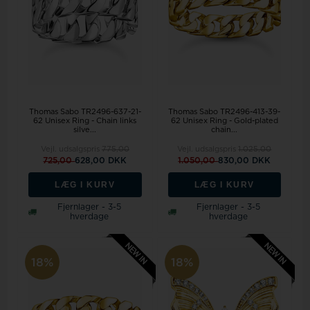
Thomas Sabo TR2496-637-21-
Thomas Sabo TR2496-413-39-
62 Unisex Ring - Chain links
62 Unisex Ring - Gold-plated
silve...
chain...
Vejl. udsalgspris
775,00
Vejl. udsalgspris
1.025,00
725,00
628,00 DKK
1.050,00
830,00 DKK
LÆG I KURV
LÆG I KURV
Fjernlager - 3-5
Fjernlager - 3-5
hverdage
hverdage
18%
18%