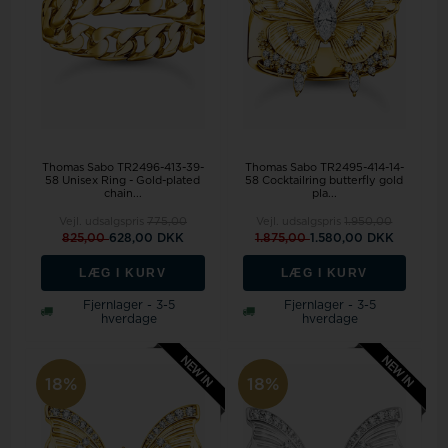
Thomas Sabo TR2496-413-39-
Thomas Sabo TR2495-414-14-
58 Unisex Ring - Gold-plated
58 Cocktailring butterfly gold
chain...
pla...
Vejl. udsalgspris
775,00
Vejl. udsalgspris
1.950,00
825,00
628,00 DKK
1.875,00
1.580,00 DKK
LÆG I KURV
LÆG I KURV
Fjernlager - 3-5
Fjernlager - 3-5
hverdage
hverdage
18%
18%