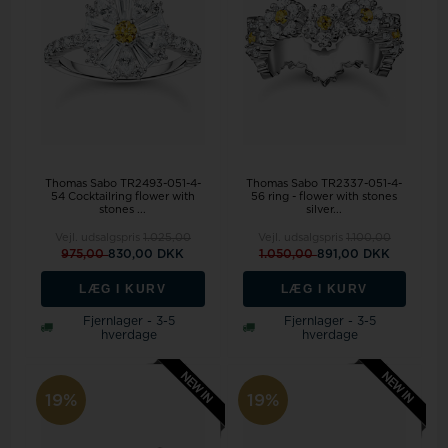
Thomas Sabo TR2493-051-4-
Thomas Sabo TR2337-051-4-
54 Cocktailring flower with
56 ring - flower with stones
stones ...
silver...
Vejl. udsalgspris
1.025,00
Vejl. udsalgspris
1.100,00
975,00
830,00 DKK
1.050,00
891,00 DKK
LÆG I KURV
LÆG I KURV
Fjernlager - 3-5
Fjernlager - 3-5
hverdage
hverdage
19%
19%