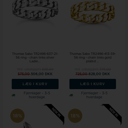
Thomas Sabo TR2496-637-21-
Thomas Sabo TR2496-413-39-
56 ring - chain links silver
56 ring - chain links gold
Ladie...
plated ...
Vejl. udsalgspris
625,00
Vejl. udsalgspris
775,00
575,00
506,00 DKK
725,00
628,00 DKK
LÆG I KURV
LÆG I KURV
Fjernlager - 3-5
Fjernlager - 3-5
hverdage
hverdage
18%
18%