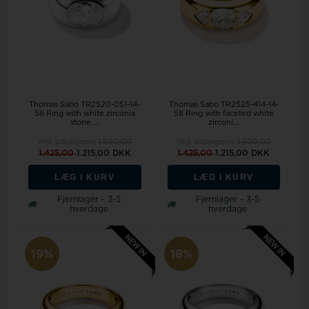
Thomas Sabo TR2520-051-14-
Thomas Sabo TR2525-414-14-
56 Ring with white zirconia
58 Ring with faceted white
stone ...
zirconi...
Vejl. udsalgspris
1.500,00
Vejl. udsalgspris
1.500,00
1.425,00
1.215,00 DKK
1.425,00
1.215,00 DKK
LÆG I KURV
LÆG I KURV
Fjernlager - 3-5
Fjernlager - 3-5
hverdage
hverdage
19%
18%