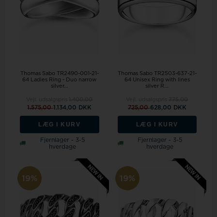
Thomas Sabo TR2490-001-21-
Thomas Sabo TR2503-637-21-
64 Ladies Ring - Duo narrow
64 Unisex Ring with lines
silver...
silver R...
Vejl. udsalgspris
1.400,00
Vejl. udsalgspris
775,00
1.575,00
1.134,00 DKK
725,00
628,00 DKK
LÆG I KURV
LÆG I KURV
Fjernlager - 3-5
Fjernlager - 3-5
hverdage
hverdage
19%
19%