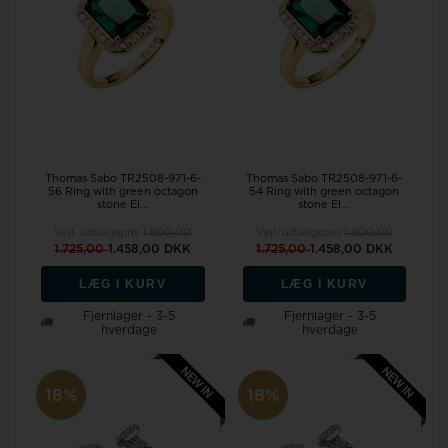
Thomas Sabo TR2508-971-6-
Thomas Sabo TR2508-971-6-
56 Ring with green octagon
54 Ring with green octagon
stone El...
stone El...
Vejl. udsalgspris
1.800,00
Vejl. udsalgspris
1.800,00
1.725,00
1.458,00 DKK
1.725,00
1.458,00 DKK
LÆG I KURV
LÆG I KURV
Fjernlager - 3-5
Fjernlager - 3-5
hverdage
hverdage
18%
18%