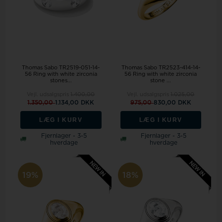
Thomas Sabo TR2519-051-14-
Thomas Sabo TR2523-414-14-
56 Ring with white zirconia
56 Ring with white zirconia
stones...
stone ...
Vejl. udsalgspris
1.400,00
Vejl. udsalgspris
1.025,00
1.350,00
1.134,00 DKK
975,00
830,00 DKK
LÆG I KURV
LÆG I KURV
Fjernlager - 3-5
Fjernlager - 3-5
hverdage
hverdage
19%
18%