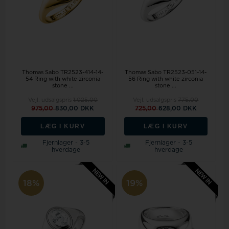
Thomas Sabo TR2523-414-14-
Thomas Sabo TR2523-051-14-
54 Ring with white zirconia
56 Ring with white zirconia
stone ...
stone ...
Vejl. udsalgspris
1.025,00
Vejl. udsalgspris
775,00
975,00
830,00 DKK
725,00
628,00 DKK
LÆG I KURV
LÆG I KURV
Fjernlager - 3-5
Fjernlager - 3-5
hverdage
hverdage
18%
19%