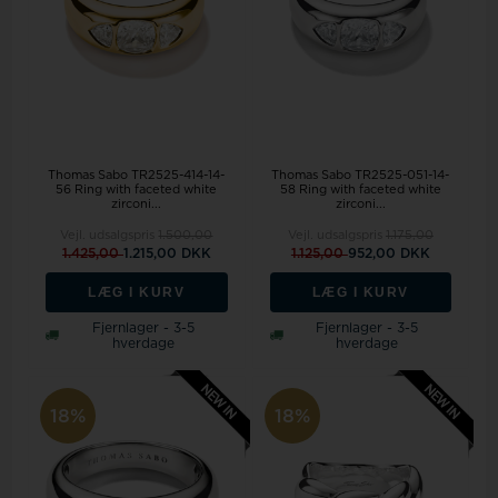
Thomas Sabo TR2525-414-14-
Thomas Sabo TR2525-051-14-
56 Ring with faceted white
58 Ring with faceted white
zirconi...
zirconi...
Vejl. udsalgspris
1.500,00
Vejl. udsalgspris
1.175,00
1.425,00
1.215,00 DKK
1.125,00
952,00 DKK
LÆG I KURV
LÆG I KURV
Fjernlager - 3-5
Fjernlager - 3-5
hverdage
hverdage
18%
18%