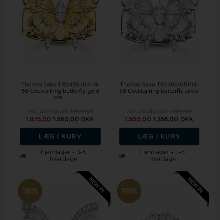
Thomas Sabo TR2495-414-14-
Thomas Sabo TR2495-051-14-
56 Cocktailring butterfly gold
58 Cocktailring butterfly silver
pla...
L...
Vejl. udsalgspris
1.950,00
Vejl. udsalgspris
1.550,00
1.875,00
1.580,00 DKK
1.500,00
1.256,00 DKK
LÆG I KURV
LÆG I KURV
Fjernlager - 3-5
Fjernlager - 3-5
hverdage
hverdage
18%
19%