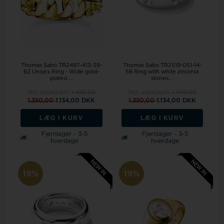
Thomas Sabo TR2497-413-39-
Thomas Sabo TR2519-051-14-
62 Unisex Ring - Wide gold-
58 Ring with white zirconia
plated ...
stones...
Vejl. udsalgspris
1.400,00
Vejl. udsalgspris
1.400,00
1.350,00
1.134,00 DKK
1.350,00
1.134,00 DKK
LÆG I KURV
LÆG I KURV
Fjernlager - 3-5
Fjernlager - 3-5
hverdage
hverdage
19%
19%