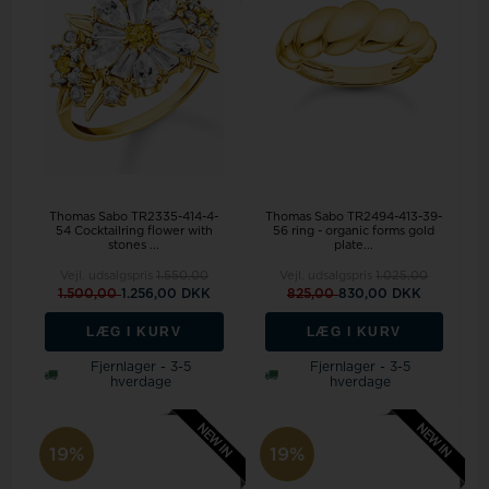
Thomas Sabo TR2335-414-4-
Thomas Sabo TR2494-413-39-
54 Cocktailring flower with
56 ring - organic forms gold
stones ...
plate...
Vejl. udsalgspris
1.550,00
Vejl. udsalgspris
1.025,00
1.500,00
1.256,00 DKK
825,00
830,00 DKK
LÆG I KURV
LÆG I KURV
Fjernlager - 3-5
Fjernlager - 3-5
hverdage
hverdage
19%
19%