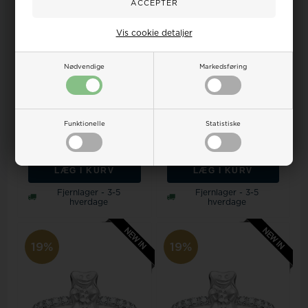
Vis cookie detaljer
Nødvendige
Markedsføring
Thomas Sabo TR2504-414-14-
Thomas Sabo TR2504-414-14-
56 Ring with Haribo Gold Bear
54 Ring with Haribo Gold Bear
and ...
and ...
Funktionelle
Statistiske
Vejl. udsalgspris
775,00
Vejl. udsalgspris
775,00
725,00
628,00 DKK
725,00
628,00 DKK
LÆG I KURV
LÆG I KURV
Fjernlager - 3-5
Fjernlager - 3-5
hverdage
hverdage
19%
19%