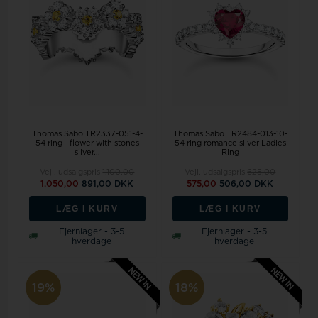
Thomas Sabo TR2337-051-4-
Thomas Sabo TR2484-013-10-
54 ring - flower with stones
54 ring romance silver Ladies
silver...
Ring
Vejl. udsalgspris
1.100,00
Vejl. udsalgspris
625,00
1.050,00
891,00 DKK
575,00
506,00 DKK
LÆG I KURV
LÆG I KURV
Fjernlager - 3-5
Fjernlager - 3-5
hverdage
hverdage
19%
18%