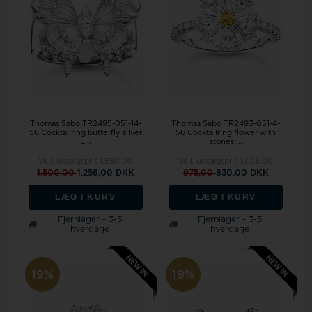
Thomas Sabo TR2495-051-14-
Thomas Sabo TR2493-051-4-
56 Cocktailring butterfly silver
56 Cocktailring flower with
L...
stones ...
Vejl. udsalgspris
1.550,00
Vejl. udsalgspris
1.025,00
1.500,00
1.256,00 DKK
975,00
830,00 DKK
LÆG I KURV
LÆG I KURV
Fjernlager - 3-5
Fjernlager - 3-5
hverdage
hverdage
19%
19%