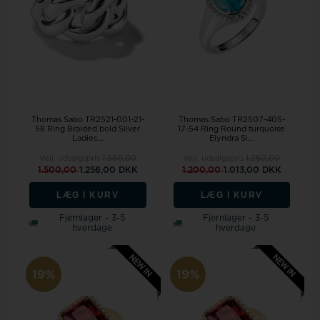
Thomas Sabo TR2521-001-21-
Thomas Sabo TR2507-405-
58 Ring Braided bold Silver
17-54 Ring Round turquoise
Ladies...
Elyndra Si...
Vejl. udsalgspris
1.550,00
Vejl. udsalgspris
1.250,00
1.500,00
1.256,00 DKK
1.200,00
1.013,00 DKK
LÆG I KURV
LÆG I KURV
Fjernlager - 3-5
Fjernlager - 3-5
hverdage
hverdage
19%
19%