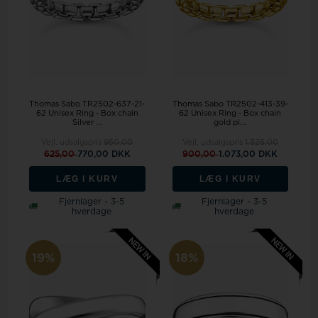
Thomas Sabo TR2502-637-21-
Thomas Sabo TR2502-413-39-
62 Unisex Ring - Box chain
62 Unisex Ring - Box chain
Silver ...
gold pl...
Vejl. udsalgspris
950,00
Vejl. udsalgspris
1.325,00
625,00
770,00 DKK
900,00
1.073,00 DKK
LÆG I KURV
LÆG I KURV
Fjernlager - 3-5
Fjernlager - 3-5
hverdage
hverdage
19%
18%