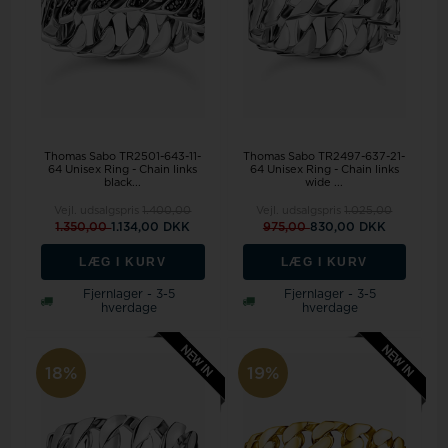
Thomas Sabo TR2501-643-11-
Thomas Sabo TR2497-637-21-
64 Unisex Ring - Chain links
64 Unisex Ring - Chain links
black...
wide ...
Vejl. udsalgspris
1.400,00
Vejl. udsalgspris
1.025,00
1.350,00
1.134,00 DKK
975,00
830,00 DKK
LÆG I KURV
LÆG I KURV
Fjernlager - 3-5
Fjernlager - 3-5
hverdage
hverdage
18%
19%