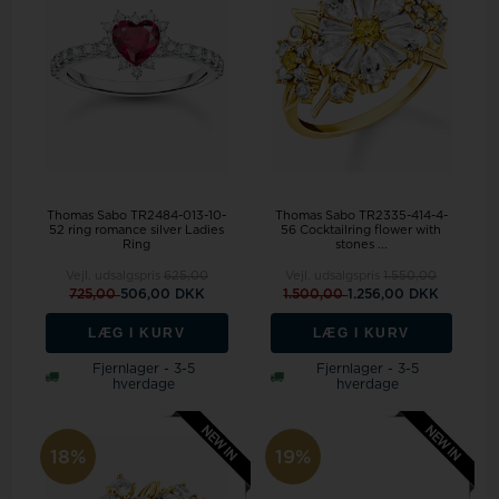
Thomas Sabo TR2484-013-10-
Thomas Sabo TR2335-414-4-
52 ring romance silver Ladies
56 Cocktailring flower with
Ring
stones ...
Vejl. udsalgspris
625,00
Vejl. udsalgspris
1.550,00
725,00
506,00 DKK
1.500,00
1.256,00 DKK
LÆG I KURV
LÆG I KURV
Fjernlager - 3-5
Fjernlager - 3-5
hverdage
hverdage
18%
19%