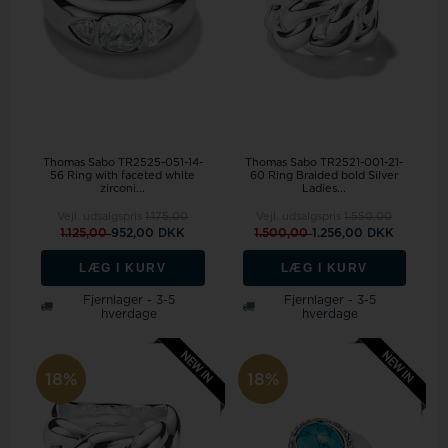
Thomas Sabo TR2525-051-14-
Thomas Sabo TR2521-001-21-
56 Ring with faceted white
60 Ring Braided bold Silver
zirconi...
Ladies...
Vejl. udsalgspris
1.175,00
Vejl. udsalgspris
1.550,00
1.125,00
952,00 DKK
1.500,00
1.256,00 DKK
LÆG I KURV
LÆG I KURV
Fjernlager - 3-5
Fjernlager - 3-5
hverdage
hverdage
18%
18%