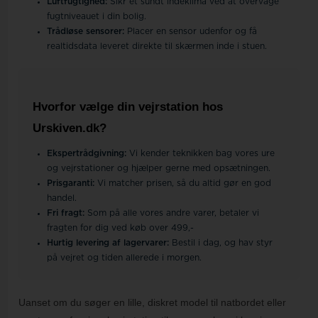
Luftfugtighed:
Sikr et sundt indeklima ved at overvåge
fugtniveauet i din bolig.
Trådløse sensorer:
Placer en sensor udenfor og få
realtidsdata leveret direkte til skærmen inde i stuen.
Hvorfor vælge din vejrstation hos
Urskiven.dk?
Ekspertrådgivning:
Vi kender teknikken bag vores ure
og vejrstationer og hjælper gerne med opsætningen.
Prisgaranti:
Vi matcher prisen, så du altid gør en god
handel.
Fri fragt:
Som på alle vores andre varer, betaler vi
fragten for dig ved køb over 499,-
Hurtig levering af lagervarer:
Bestil i dag, og hav styr
på vejret og tiden allerede i morgen.
Uanset om du søger en lille, diskret model til natbordet eller