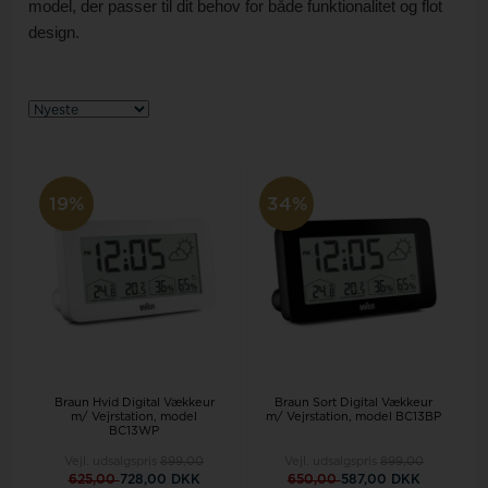
model, der passer til dit behov for både funktionalitet og flot
design.
19%
34%
Braun Hvid Digital Vækkeur
Braun Sort Digital Vækkeur
m/ Vejrstation, model
m/ Vejrstation, model BC13BP
BC13WP
Vejl. udsalgspris
899,00
Vejl. udsalgspris
899,00
625,00
728,00 DKK
650,00
587,00 DKK