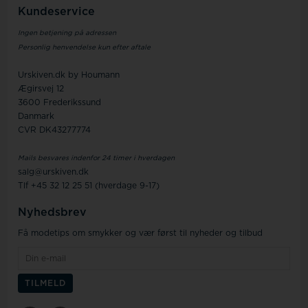
Kundeservice
Ingen betjening på adressen
Personlig henvendelse kun efter aftale
Urskiven.dk by Houmann
Ægirsvej 12
3600 Frederikssund
Danmark
CVR DK43277774
Mails besvares indenfor 24 timer i hverdagen
salg@urskiven.dk
Tlf +45 32 12 25 51 (hverdage 9-17)
Nyhedsbrev
Få modetips om smykker og vær først til nyheder og tilbud