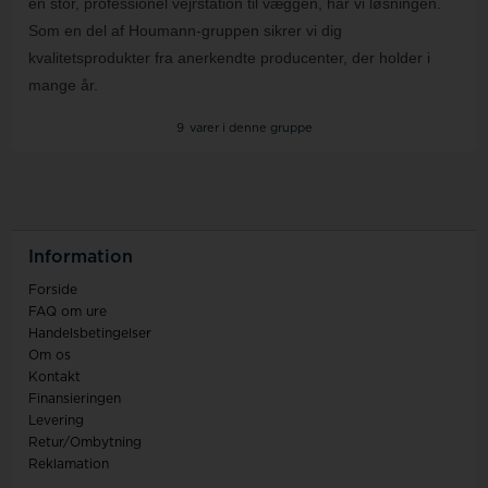
en stor, professionel vejrstation til væggen, har vi løsningen.
Som en del af Houmann-gruppen sikrer vi dig
kvalitetsprodukter fra anerkendte producenter, der holder i
mange år.
9
varer i denne gruppe
Information
Forside
FAQ om ure
Handelsbetingelser
Om os
Kontakt
Finansieringen
Levering
Retur/Ombytning
Reklamation