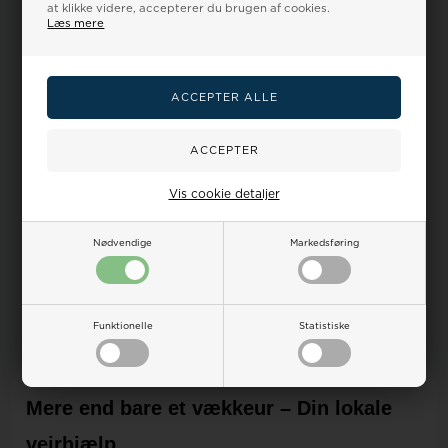
at klikke videre, accepterer du brugen af cookies.
Læs mere
BRAUN BNC013WH-RC
RADIOSTYRET VÆKKEUR/
VEJRSTATION, HVID
825,00
668,00 DKK
Vis cookie detaljer
LÆG I KURV
Nødvendige
Markedsføring
På Lager - 1-3 hverdage
Funktionelle
Statistiske
Mere end bare et vækkeur – Din lokale
vejrhjælp