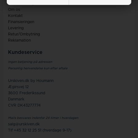
Handelsbetingelser
Om os
Kontakt
Finansieringen
Levering
Retur/Ombytning
Reklamation
Kundeservice
Ingen betjening på adressen
Personlig henvendelse kun efter aftale
Urskiven.dk by Houmann
Ægirsvej 12
3600 Frederikssund
Danmark
CVR DK43277774
Mails besvares indenfor 24 timer i hverdagen
salg@urskiven.dk
Tlf +45 32 12 25 51 (hverdage 9-17)