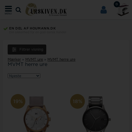
0
MENU
EN DEL AF HOUMANN.DK
Din sikkerhed for en god dansk handel
Filtrer visning
Mærker
»
MVMT ure
»
MVMT herre ure
MVMT herre ure
19%
18%