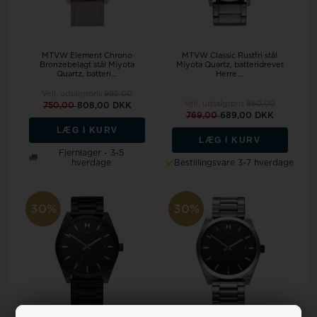
MTVW Element Chrono
MTVW Classic Rustfri stål
Bronzebelagt stål Miyota
Miyota Quartz, batteridrevet
Quartz, batteri...
Herre...
Vejl. udsalgspris
998,00
Vejl. udsalgspris
850,00
750,00
808,00 DKK
769,00
689,00 DKK
LÆG I KURV
LÆG I KURV
Fjernlager - 3-5
hverdage
Bestillingsvare 3-7 hverdage
30%
30%