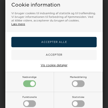
Cookie information
MTVW Element Sort rustfri
MTVW Element Rustfri stål
stål Miyota Quartz,
Miyota Quartz, batteridrevet
batteridrevet...
Herre...
Vi bruger cookies til indsamling af statistik og til trafikmåling.
Vi bruger informationen til forbedring af hjemmesiden. Ved
Vejl. udsalgspris
849,00
Vejl. udsalgspris
850,00
at klikke videre, accepterer du brugen af cookies.
650,00
587,00 DKK
650,00
587,00 DKK
Læs mere
LÆG I KURV
LÆG I KURV
Fjernlager - 3-5
Fjernlager - 3-5
hverdage
hverdage
Vis cookie detaljer
4
varer i denne gruppe
Nødvendige
Markedsføring
Information
Funktionelle
Statistiske
Forside
FAQ om ure