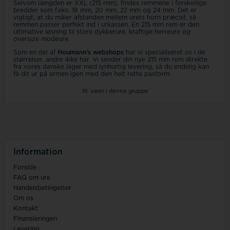
Selvom længden er XXL (215 mm), findes remmene i forskellige
bredder som f.eks. 18 mm, 20 mm, 22 mm og 24 mm. Det er
vigtigt, at du måler afstanden mellem urets horn præcist, så
remmen passer perfekt ind i urkassen. En 215 mm rem er den
ultimative løsning til store dykkerure, kraftige herreure og
oversize modeure.
Som en del af
Houmann’s webshops
har vi specialiseret os i de
størrelser, andre ikke har. Vi sender din nye 215 mm rem direkte
fra vores danske lager med lynhurtig levering, så du endelig kan
få dit ur på armen igen med den helt rette pasform.
16
varer i denne gruppe
Information
Forside
FAQ om ure
Handelsbetingelser
Om os
Kontakt
Finansieringen
Levering