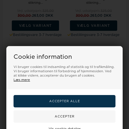
stikning...
stikning...
Vejl. udsalgspris
325,00
Vejl. udsalgspris
325,00
300,00
263,00 DKK
300,00
263,00 DKK
VÆLG VARIANT
VÆLG VARIANT
Bestillingsvare 3-7 hverdage
Bestillingsvare 3-7 hverdage
18%
18%
Cookie information
Vi bruger cookies til indsamling af statistik og til trafikmåling.
Vi bruger informationen til forbedring af hjemmesiden. Ved
at klikke videre, accepterer du brugen af cookies.
Læs mere
Sort kalveskinds urrem til at
Sort kalveskinds urrem til at
skrue på (Skagen & Bering),
skrue på (Skagen & Bering),
24...
22...
Vejl. udsalgspris
375,00
Vejl. udsalgspris
375,00
350,00
304,00 DKK
350,00
304,00 DKK