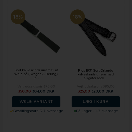
18%
18%
Sort kalveskinds urrem til at
Rios 1931 Sort Orlando
skrue på (Skagen & Bering),
kalveskinds urrem med
16...
alligator look ...
Vejl. udsalgspris
375,00
Vejl. udsalgspris
395,00
350,00
304,00 DKK
325,00
320,00 DKK
LÆG I KURV
VÆLG VARIANT
Bestillingsvare 3-7 hverdage
På Lager - 1-3 hverdage