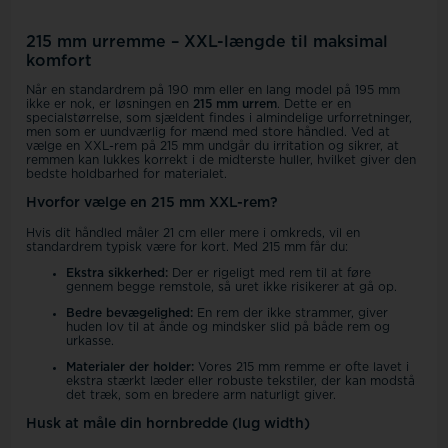
215 mm urremme – XXL-længde til maksimal
komfort
Når en standardrem på 190 mm eller en lang model på 195 mm
ikke er nok, er løsningen en
215 mm urrem
. Dette er en
specialstørrelse, som sjældent findes i almindelige urforretninger,
men som er uundværlig for mænd med store håndled. Ved at
vælge en XXL-rem på 215 mm undgår du irritation og sikrer, at
remmen kan lukkes korrekt i de midterste huller, hvilket giver den
bedste holdbarhed for materialet.
Hvorfor vælge en 215 mm XXL-rem?
Hvis dit håndled måler 21 cm eller mere i omkreds, vil en
standardrem typisk være for kort. Med 215 mm får du:
Ekstra sikkerhed:
Der er rigeligt med rem til at føre
gennem begge remstole, så uret ikke risikerer at gå op.
Bedre bevægelighed:
En rem der ikke strammer, giver
huden lov til at ånde og mindsker slid på både rem og
urkasse.
Materialer der holder:
Vores 215 mm remme er ofte lavet i
ekstra stærkt læder eller robuste tekstiler, der kan modstå
det træk, som en bredere arm naturligt giver.
Husk at måle din hornbredde (lug width)