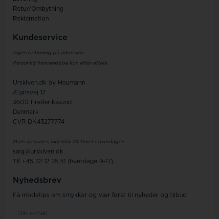
Retur/Ombytning
Reklamation
Kundeservice
Ingen betjening på adressen
Personlig henvendelse kun efter aftale
Urskiven.dk by Houmann
Ægirsvej 12
3600 Frederikssund
Danmark
CVR DK43277774
Mails besvares indenfor 24 timer i hverdagen
salg@urskiven.dk
Tlf +45 32 12 25 51 (hverdage 9-17)
Nyhedsbrev
Få modetips om smykker og vær først til nyheder og tilbud