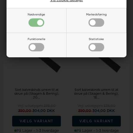
Vis cookie detaljer
VÆLG VARIANT
VÆLG VARIANT
Nødvendige
Markedsføring
Bestillingsvare 3-7 hverdage
Bestillingsvare 3-7 hverdage
18%
18%
Funktionelle
Statistiske
Sort kalveskinds urrem til at
Sort kalveskinds urrem til at
skrue på (Skagen & Bering),
skrue på (Skagen & Bering),
20...
18...
Vejl. udsalgspris
375,00
Vejl. udsalgspris
375,00
350,00
304,00 DKK
350,00
304,00 DKK
VÆLG VARIANT
VÆLG VARIANT
På Lager - 1-3 hverdage
På Lager - 1-3 hverdage