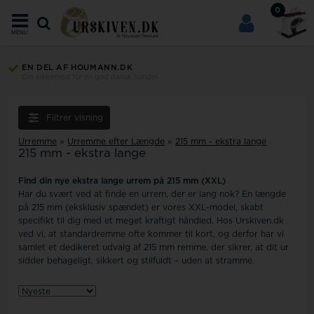
0
MENU
EN DEL AF HOUMANN.DK
Din sikkerhed for en god dansk handel
Filtrer visning
Urremme
»
Urremme efter Længde
»
215 mm - ekstra lange
215 mm - ekstra lange
Find din nye ekstra lange urrem på 215 mm (XXL)
Har du svært ved at finde en urrem, der er lang nok? En længde
på 215 mm (eksklusiv spændet) er vores XXL-model, skabt
specifikt til dig med et meget kraftigt håndled. Hos Urskiven.dk
ved vi, at standardremme ofte kommer til kort, og derfor har vi
samlet et dedikeret udvalg af 215 mm remme, der sikrer, at dit ur
sidder behageligt, sikkert og stilfuldt – uden at stramme.