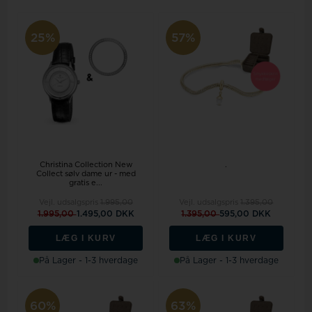
25%
57%
Christina Collection New
.
Collect sølv dame ur - med
gratis e...
Vejl. udsalgspris
1.995,00
Vejl. udsalgspris
1.395,00
1.995,00
1.495,00 DKK
1.395,00
595,00 DKK
LÆG I KURV
LÆG I KURV
På Lager - 1-3 hverdage
På Lager - 1-3 hverdage
60%
63%