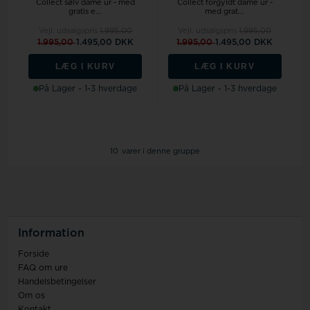
Collect sølv dame ur - med
Collect forgyldt dame ur -
gratis e...
med grat...
Vejl. udsalgspris
1.995,00
Vejl. udsalgspris
1.995,00
1.995,00
1.495,00 DKK
1.995,00
1.495,00 DKK
LÆG I KURV
LÆG I KURV
På Lager - 1-3 hverdage
På Lager - 1-3 hverdage
10
varer i denne gruppe
Information
Forside
FAQ om ure
Handelsbetingelser
Om os
Kontakt