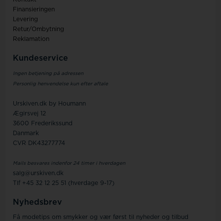
Finansieringen
Levering
Retur/Ombytning
Reklamation
Kundeservice
Ingen betjening på adressen
Personlig henvendelse kun efter aftale
Urskiven.dk by Houmann
Ægirsvej 12
3600 Frederikssund
Danmark
CVR DK43277774
Mails besvares indenfor 24 timer i hverdagen
salg@urskiven.dk
Tlf +45 32 12 25 51 (hverdage 9-17)
Nyhedsbrev
Få modetips om smykker og vær først til nyheder og tilbud