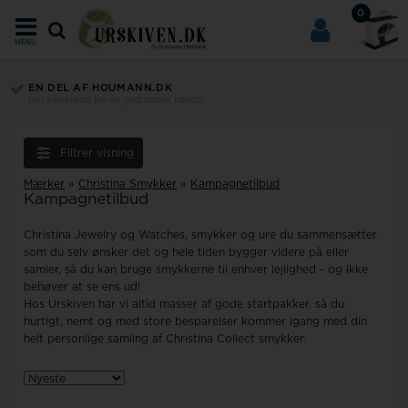
0
MENU
EN DEL AF HOUMANN.DK
Din sikkerhed for en god dansk handel
Filtrer visning
Mærker
»
Christina Smykker
»
Kampagnetilbud
Kampagnetilbud
Christina Jewelry og Watches, smykker og ure du sammensætter
som du selv ønsker det og hele tiden bygger videre på eller
samler, så du kan bruge smykkerne til enhver lejlighed - og ikke
behøver at se ens ud!
Hos Urskiven har vi altid masser af gode startpakker, så du
hurtigt, nemt og med store besparelser kommer igang med din
helt personlige samling af Christina Collect smykker.