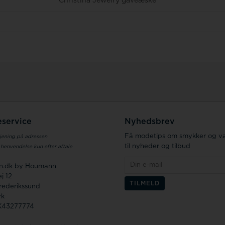
Christina Jewelry gaveæske
service
Nyhedsbrev
Få modetips om smykker og væ
jening på adressen
til nyheder og tilbud
 henvendelse kun efter aftale
en.dk by Houmann
j 12
rederikssund
rk
K43277774