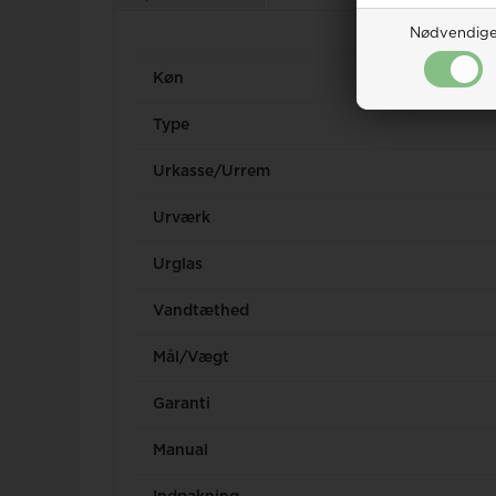
Nødvendig
Køn
Type
Urkasse/Urrem
Urværk
Urglas
Vandtæthed
Mål/Vægt
Garanti
Manual