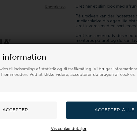
Uret har et slim look med afrun
Kontakt os
På urskiven kan der indsættes 
ur eller skrive din egen lille histo
Uret leveres med en sort crocr
Uret kan senere udvides med 
monteres på uret og du kan la
charms muligheder.
 information
Vi hjælper dig gladeligt med a
muligheder.
sign London
u vil
ies til indsamling af statistik og til trafikmåling. Vi bruger informatione
Passer til Christina's 16 mm T
 hjemmesiden. Ved at klikke videre, accepterer du brugen af cookies.
Passer til Christina's Topring 3
ære smykker
Alle Christina's elementer pass
elry her
Sølv armringe
Kontakt gerne vores kundeservi
Christina Kampagner
inge
Vedhæng & Halskæder
Spørg til denne vare
Pynt til urkrans
Se flere af de lækre Christina
Vis cookie detaljer
Smykkeguide
Størrelsesguide