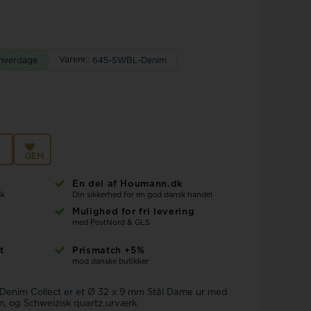
Police ure
Varenr.:
 hverdage
645-SWBL-Denim
GEM
En del af Houmann.dk
dk
Din sikkerhed for en god dansk handel
Mulighed for fri levering
med PostNord & GLS
t
Prismatch +5%
mod danske butikker
-Denim Collect er et Ø 32 x 9 mm Stål Dame ur med
, og Schweizisk quartz urværk.