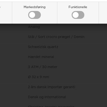
e
Markedsføring
Funktionelle
Dame
Analog
Stål / Sort crocro præget / Demin
Schweizisk quartz
Hærdet mineral
3 ATM / 30 meter
Ø 32 x 9 mm
2 års dansk importør garanti
Dansk og International