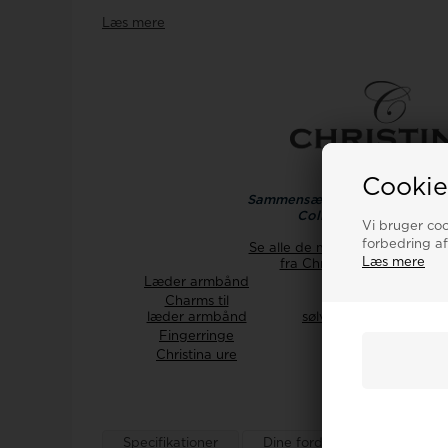
Læs mere
Cookie
Sammensæt dine Christina De
Collect smykker som d
Vi bruger cook
forbedring af
Se alle de mange andre popul
Læs mere
fra Christina Watch & Jew
Læder armbånd
Sølv armbånd
Charms til
Charms til
læder armbånd
sølv armbånd og armr
Fingerringe
Øreringe
Christina ure
Ur tilbehør
Specifikationer
Dine fordele
Ur-guide