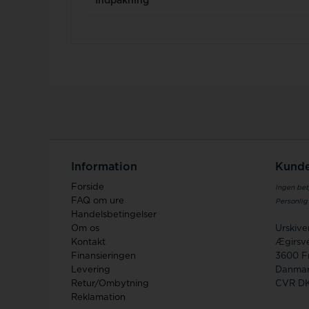
Indpakning
Information
Kunde
Forside
Ingen bet
FAQ om ure
Personlig
Handelsbetingelser
Om os
Urskiv
Kontakt
Ægirsve
Finansieringen
3600 F
Levering
Danma
Retur/Ombytning
CVR D
Reklamation