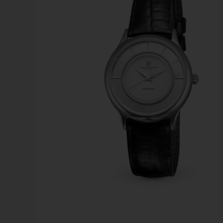
Calvin Klein
Swiss Alpine Military
Swiss Military by Chrono
Rosefield
Swiss Millitary Hanowa
Royal London
Tommy Hilfiger
Sector
Seits
Triwa
Skagen
TW Steel
Son of Noa
Spinnaker