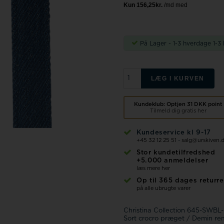
Fossil
Jacob Jensen
Jacques Lemans
Kenneth Cole
På Lager - 1-3 hverdage
1-3
U-Boat
LÆG I KURVEN
Kundeklub: Optjen
31 DKK
point
Tilmeld dig gratis her
Kundeservice kl 9-17
Wenger
+45 32 12 25 51
-
salg@urskiven.
Stor kundetilfredshed
Zeno Watch Basel
+5.000 anmeldelser
læs mere her
Zeppelin
Op til 365 dages returre
på alle ubrugte varer
Aagaard
Christina Collection 645-SWBL
Sort crocro præget / Demin rem