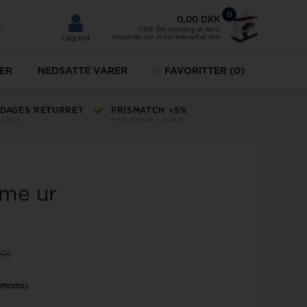
0
0,00 DKK
OBS: Din bestilling er først
bindende, når vi har bekræftet den
Log ind
ER
NEDSATTE VARER
FAVORITTER
(0)
Fingerringe
5 DAGES RETURRET
PRISMATCH +5%
KUNDE
 varer
mod danske butikker
+45 32 12
ud
Fingerringe på tilbud
MVMT ure
g dit gamle guld her
ame ur
Norlite Denmark
ykkesæt
Paul Hewitt
DKK
keure
. moms)