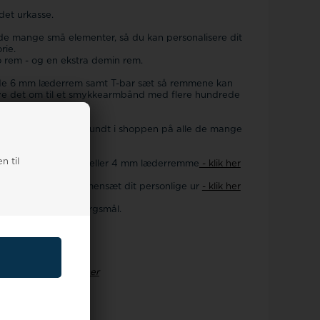
det urkasse.
de mange små elementer, så du kan personalisere dit
rie.
o rem - og en ekstra demin rem.
de 6 mm læderrem samt T-bar sæt så remmene kan
ve det om til et smykkearmbånd med flere hundrede
t personalisere - se rundt i shoppen på alle de mange
n til
-bar - og både med 6 eller 4 mm læderremme
- klik her
2 mm
- klik her
er i uret her, så sammensæt dit personlige ur
- klik her
ce, hvis du har spørgsmål.
 Jewelry Smykkeure her