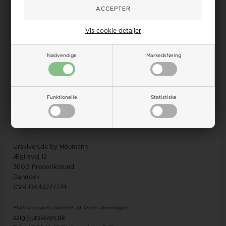
FAQ om ure
Handelsbetingelser
Om os
Vis cookie detaljer
Kontakt
Finansieringen
Nødvendige
Markedsføring
Levering
Retur/Ombytning
Reklamation
Funktionelle
Statistiske
Kundeservice
Ingen betjening på adressen
Personlig henvendelse kun efter aftale
Urskiven.dk by Houmann
Ægirsvej 12
3600 Frederikssund
Danmark
CVR DK43277774
Mails besvares indenfor 24 timer i hverdagen
salg@urskiven.dk