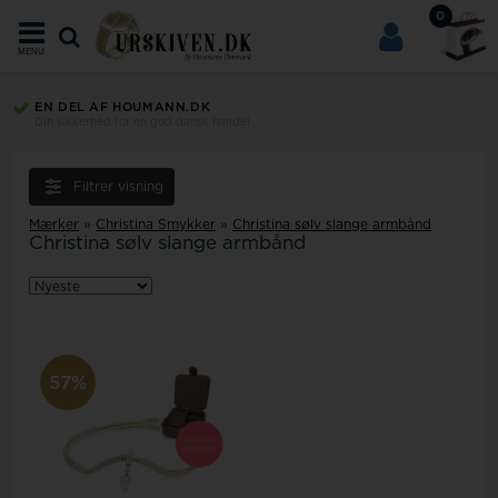
0
MENU
EN DEL AF HOUMANN.DK
Din sikkerhed for en god dansk handel
Filtrer visning
Mærker
»
Christina Smykker
»
Christina sølv slange armbånd
Christina sølv slange armbånd
57%