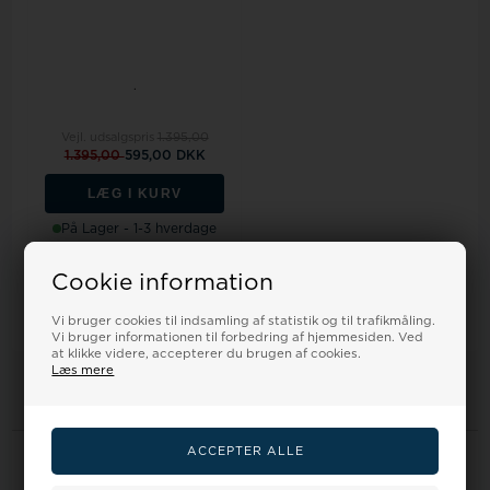
.
Vejl. udsalgspris
1.395,00
1.395,00
595,00 DKK
LÆG I KURV
På Lager - 1-3 hverdage
Cookie information
Vi bruger cookies til indsamling af statistik og til trafikmåling.
1
varer i denne gruppe
Vi bruger informationen til forbedring af hjemmesiden. Ved
at klikke videre, accepterer du brugen af cookies.
Læs mere
Information
Forside