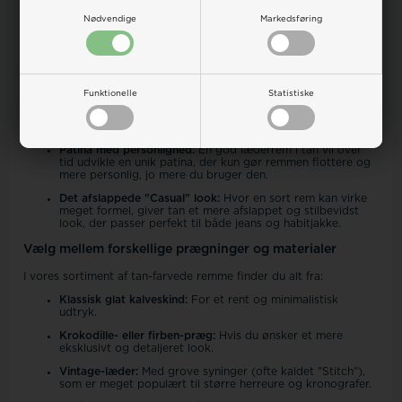
stadig bevarer det klassiske læderudtryk. Hos Urskiven.dk ser vi
ofte, at en tan-farvet rem kan "løfte" et ur og give det et mere
Nødvendige
Markedsføring
luksuriøst og moderne udtryk.
Hvorfor vælge en urrem i Tan?
Tan-farven er ekstremt alsidig og passer til næsten alle typer ure:
Funktionelle
Statistiske
Kontrast til stål og guld:
Den gyldne undertone i tan-læder
spiller smukt sammen med kasser i både rustfrit stål og
guld.
Patina med personlighed:
En god læderrem i tan vil over
tid udvikle en unik patina, der kun gør remmen flottere og
mere personlig, jo mere du bruger den.
Det afslappede "Casual" look:
Hvor en sort rem kan virke
meget formel, giver tan et mere afslappet og stilbevidst
look, der passer perfekt til både jeans og habitjakke.
Vælg mellem forskellige prægninger og materialer
I vores sortiment af tan-farvede remme finder du alt fra:
Klassisk glat kalveskind:
For et rent og minimalistisk
udtryk.
Krokodille- eller firben-præg:
Hvis du ønsker et mere
eksklusivt og detaljeret look.
Vintage-læder:
Med grove syninger (ofte kaldet "Stitch"),
som er meget populært til større herreure og kronografer.