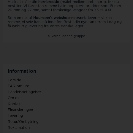
Husk at måle din
hornbredde
(målet mellem urets horn), før du
bestiller. Vi fører tan remme i alle populære bredder som 18 mm,
20 mm og 22 mm, samt i forskellige længder fra XS til XXL.
Som en del af
Houmann’s webshop-netværk
, leverer vi kun
remme, vi selv kan stå inde for. Bestil din nye tan urrem i dag og
få lynhurtig levering fra vores danske lager.
5
varer i denne gruppe
Information
Forside
FAQ om ure
Handelsbetingelser
Om os
Kontakt
Finansieringen
Levering
Retur/Ombytning
Reklamation