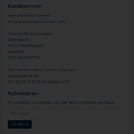
Kundeservice
Ingen betjening på adressen
Personlig henvendelse kun efter aftale
Urskiven.dk by Houmann
Ægirsvej 12
3600 Frederikssund
Danmark
CVR DK43277774
Mails besvares indenfor 24 timer i hverdagen
salg@urskiven.dk
Tlf +45 32 12 25 51 (hverdage 9-17)
Nyhedsbrev
Få modetips om smykker og vær først til nyheder og tilbud