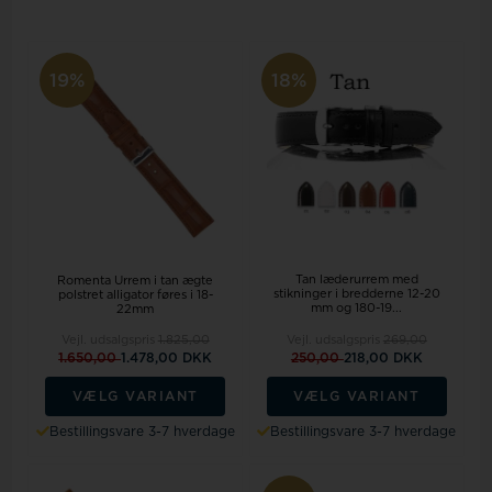
19%
18%
Tan læderurrem med
Romenta Urrem i tan ægte
stikninger i bredderne 12-20
polstret alligator føres i 18-
mm og 180-19...
22mm
Vejl. udsalgspris
1.825,00
Vejl. udsalgspris
269,00
1.650,00
1.478,00 DKK
250,00
218,00 DKK
VÆLG VARIANT
VÆLG VARIANT
Bestillingsvare 3-7 hverdage
Bestillingsvare 3-7 hverdage