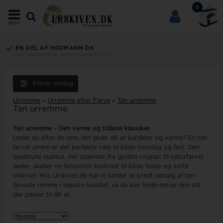
0
MENU
EN DEL AF HOUMANN.DK
Din sikkerhed for en god dansk handel
Filtrer visning
Urremme
»
Urremme efter Farve
»
Tan urremme
Tan urremme
Tan urremme – Den varme og tidløse klassiker
Leder du efter en rem, der giver dit ur karakter og varme? En tan-
farvet urrem er det perfekte valg til både hverdag og fest. Den
lysebrune nuance, der spænder fra gylden cognac til naturfarvet
læder, skaber en fantastisk kontrast til både hvide og sorte
urskiver. Hos Urskiven.dk har vi samlet et bredt udvalg af tan-
farvede remme i højeste kvalitet, så du kan finde netop den stil,
der passer til dit ur.