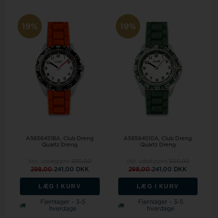
19%
19%
A56564S18A, Club Dreng
A56564S10A, Club Dreng
Quartz Dreng
Quartz Dreng
Vejl. udsalgspris
300,00
Vejl. udsalgspris
300,00
298,00
241,00 DKK
298,00
241,00 DKK
LÆG I KURV
LÆG I KURV
Fjernlager - 3-5
Fjernlager - 3-5
hverdage
hverdage