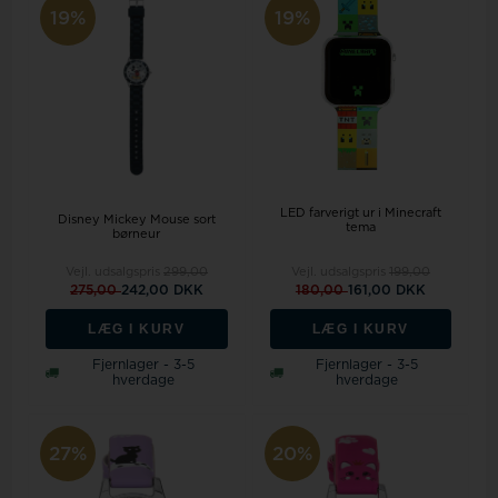
19%
19%
LED farverigt ur i Minecraft
Disney Mickey Mouse sort
tema
børneur
Vejl. udsalgspris
299,00
Vejl. udsalgspris
199,00
275,00
242,00 DKK
180,00
161,00 DKK
LÆG I KURV
LÆG I KURV
Fjernlager - 3-5
Fjernlager - 3-5
hverdage
hverdage
27%
20%