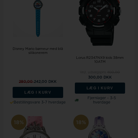
Disney Mario børneur med blå
silikonerem
Lorus R2347NX9 kids 38mm
10ATM
Vejl. udsalgspris
400,00
300,00 DKK
280,00
242,00 DKK
LÆG I KURV
LÆG I KURV
Fjernlager - 3-5
Bestillingsvare 3-7 hverdage
hverdage
18%
18%