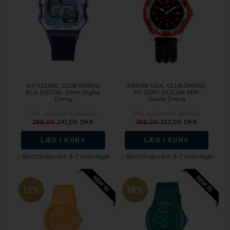
A47125S8E, CLUB DRENG
A65168-1S5A, CLUB DRENG
BLÅ DIGITAL 31mm Digital
M/ SORT SILICON REM
Dreng
Quartz Dreng
Vejl. udsalgspris
300,00
Vejl. udsalgspris
400,00
298,00
241,00 DKK
398,00
322,00 DKK
LÆG I KURV
LÆG I KURV
Bestillingsvare 3-7 hverdage
Bestillingsvare 3-7 hverdage
13%
18%