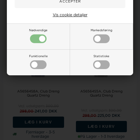
Vis cookie detaljer
19%
25%
Nødvendige
Markedsføring
Funktionelle
Statistiske
A56564S8A, Club Dreng
A56564S5A, Club Dreng
Quartz Dreng
Quartz Dreng
Vejl. udsalgspris
300,00
Vejl. udsalgspris
300,00
298,00
241,00 DKK
298,00
225,00 DKK
LÆG I KURV
LÆG I KURV
Fjernlager - 3-5
hverdage
På Lager - 1-3 hverdage