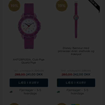
19%
19%
Disney Børneur med
prinsesser Ariel, snehvide og
Askepot
A47126PU10A, Club Pige
Quartz Pige
Vejl. udsalgspris
300,00
Vejl. udsalgspris
299,00
298,00
241,00 DKK
280,00
242,00 DKK
LÆG I KURV
LÆG I KURV
Fjernlager - 3-5
Fjernlager - 3-5
hverdage
hverdage