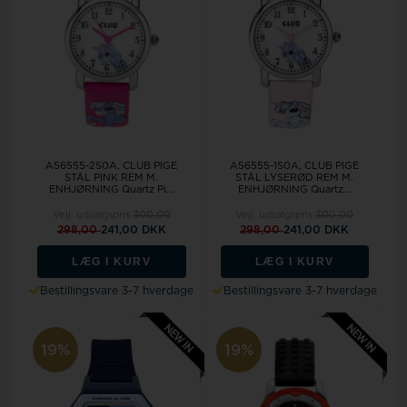
A56555-2S0A, CLUB PIGE
A56555-1S0A, CLUB PIGE
STÅL PINK REM M.
STÅL LYSERØD REM M.
ENHJØRNING Quartz Pi...
ENHJØRNING Quartz...
Vejl. udsalgspris
300,00
Vejl. udsalgspris
300,00
298,00
241,00 DKK
298,00
241,00 DKK
LÆG I KURV
LÆG I KURV
Bestillingsvare 3-7 hverdage
Bestillingsvare 3-7 hverdage
19%
19%