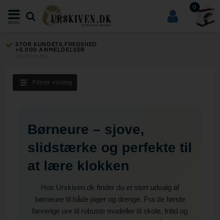
0
MENU
STOR KUNDETILFREDSHED
+5.000 ANMELDELSER
læs mere her
Filtrer visning
Børneure – sjove,
slidstærke og perfekte til
at lære klokken
Hos Urskiven.dk finder du et stort udvalg af
børneure til både piger og drenge. Fra de første
farverige ure til robuste modeller til skole, fritid og