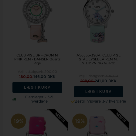
CLUB PIGE UR - CROM M
A56555-3S0A, CLUB PIGE
PINK REM - DANSER Quartz
STÅL LYSEBLÅ REM M.
Pige
ENHJØRNING Quartz...
Vejl. udsalgspris
200,00
Vejl. udsalgspris
300,00
180,00
146,00 DKK
298,00
241,00 DKK
LÆG I KURV
LÆG I KURV
Fjernlager - 3-5
hverdage
Bestillingsvare 3-7 hverdage
19%
19%