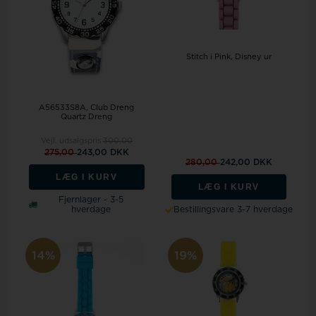
Stitch i Pink, Disney ur
A56533S8A, Club Dreng
Quartz Dreng
Vejl. udsalgspris
300,00
275,00
243,00 DKK
280,00
242,00 DKK
LÆG I KURV
LÆG I KURV
Fjernlager - 3-5
hverdage
Bestillingsvare 3-7 hverdage
14%
19%