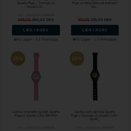
Quartz Pige / Drenge ur,
Pige ur med Sten på kransen
model CA...
mo...
Vejl. udsalgspris
349,00
349,00
260,00 DKK
315,00
235,00 DKK
LÆG I KURV
LÆG I KURV
På Lager - 1-3 hverdage
På Lager - 1-3 hverdage
25%
25%
Cactus lyserødt og blåt Quartz
Cactus sort og rosa Quartz
Pigeur, model CAC-95-M01
Pige / Drenge ur, model CAC-
95-M...
Vejl. udsalgspris
349,00
Vejl. udsalgspris
349,00