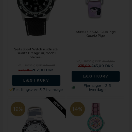
A56547-5S0A, Club Pige
Quartz Pige
Seits Sport Watch rustfri stål
Quartz Drenge ur, model
56733...
Vejl. udsalgspris
300,00
Vejl. udsalgspris
249,00
275,00
243,00 DKK
225,00
202,00 DKK
LÆG I KURV
LÆG I KURV
Fjernlager - 3-5
Bestillingsvare 3-7 hverdage
hverdage
19%
14%