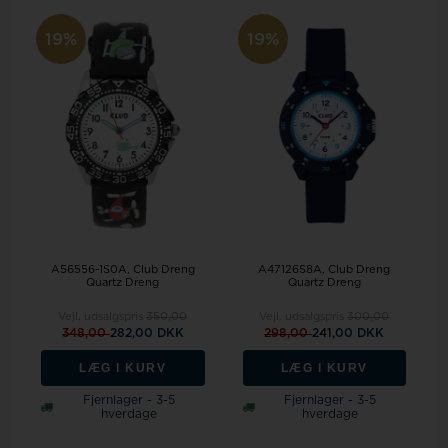
19%
19%
A56556-1S0A, Club Dreng
A47126S8A, Club Dreng
Quartz Dreng
Quartz Dreng
Vejl. udsalgspris
350,00
Vejl. udsalgspris
300,00
348,00
282,00 DKK
298,00
241,00 DKK
LÆG I KURV
LÆG I KURV
Fjernlager - 3-5
Fjernlager - 3-5
hverdage
hverdage