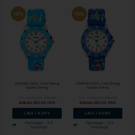
19%
19%
A56556-3S0A, Club Dreng
A56556-2S0A, Club Dreng
Quartz Dreng
Quartz Dreng
Vejl. udsalgspris
350,00
Vejl. udsalgspris
350,00
348,00
282,00 DKK
348,00
282,00 DKK
LÆG I KURV
LÆG I KURV
Fjernlager - 3-5
Fjernlager - 3-5
hverdage
hverdage