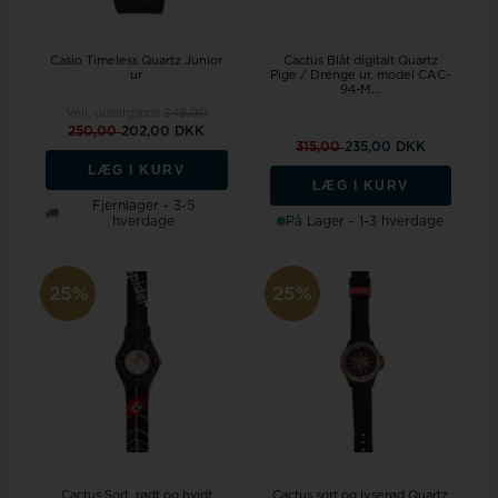
Casio Timeless Quartz Junior
Cactus Blåt digitalt Quartz
ur
Pige / Drenge ur, model CAC-
94-M...
Vejl. udsalgspris
249,00
250,00
202,00 DKK
315,00
235,00 DKK
LÆG I KURV
LÆG I KURV
Fjernlager - 3-5
hverdage
På Lager - 1-3 hverdage
25%
25%
Cactus Sort, rødt og hvidt
Cactus sort og lyserød Quartz