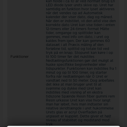
kan holde i ca 10 år ved normalt brug En
LED diode lyser urets skive op. Uret har
samtidig en funktion hvor lyset aktiveres
når det vendes op ad Automatisk
kalender der viser dato, dag og måned.
Når den er indstillet, vil den altid vise den
korrekte dato Uret kan vise tiden i enten
12-timers eller 24-timers format Målte
tider, omgange og splittider kan
gemmes, med info om dato, i uret og
kaldes frem igen. Der kan gemmes 60
datasæt i alt Præcis måling af den
forløbne tid, splittid og totale tid ved
tryk på en knap. Stopuret kan køre i op
Funktioner
til 100 timer før det nulstilles
Nedtællingsfunktionen gør det muligt at
huske specifikke begivenheder eller
tidspunkter. Funktionen kan indstilles fra 1
minut og op til 100 timer, og starter
forfra når nedtællingen når 0 Uret er
vandtæt ned til 50 meter. Dog anbefales
det ikke at man bruger uret til at
svømme og dykke med Uret kan
indstilles med visning af en ekstra
tidszone Spænde Resin fiber gummi rem
Resin urkasse Uret kan vise hvor langt
man har løbet, hvis man indtaster sin
relative skridtlængde i uret hukommelse
Urets glas er acryl Overfladen på
urglaset er kupplet. Dette giver et højt
niveau af stabilitet og modstand mod
tryk