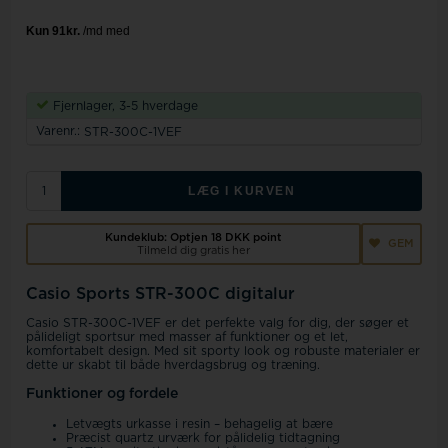
Fjernlager, 3-5 hverdage
Varenr.:
STR-300C-1VEF
LÆG I KURVEN
Kundeklub: Optjen
18 DKK
point
GEM
Tilmeld dig gratis her
Casio Sports STR-300C digitalur
Casio STR-300C-1VEF er det perfekte valg for dig, der søger et
pålideligt sportsur med masser af funktioner og et let,
komfortabelt design. Med sit sporty look og robuste materialer er
dette ur skabt til både hverdagsbrug og træning.
Funktioner og fordele
Letvægts urkasse i resin – behagelig at bære
Præcist quartz urværk for pålidelig tidtagning