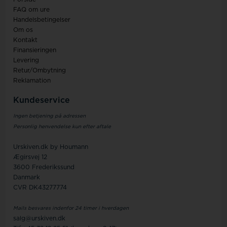
Mange Casio ure sendes direkte fra vores eget
FAQ om ure
lager - ellers normalt indenfor 3-5 hverdage.
Handelsbetingelser
Om os
STORT UDVALG
✦
Kontakt
Find både Casio herreure, Casio dameure, G-
Finansieringen
Shock, Vintage og klassiske digitale modeller.
Levering
Retur/Ombytning
Reklamation
Kundeservice
Ingen betjening på adressen
Personlig henvendelse kun efter aftale
Urskiven.dk by Houmann
Ægirsvej 12
3600 Frederikssund
Danmark
CVR DK43277774
Mails besvares indenfor 24 timer i hverdagen
salg@urskiven.dk