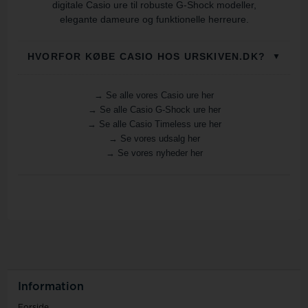
digitale Casio ure til robuste G-Shock modeller,
elegante dameure og funktionelle herreure.
HVORFOR KØBE CASIO HOS URSKIVEN.DK?
▼
AUTORISERET CASIO FORHANDLER
✦
→ Se alle vores Casio ure her
Du køber dit Casio ur hos en autoriseret
→ Se alle Casio G-Shock ure her
forhandler med original emballage, manual og
→ Se alle Casio Timeless ure her
garanti.
→ Se vores udsalg her
→ Se vores nyheder her
MINIMUM 2 ÅRS GARANTI
✦
Alle nye Casio ure leveres med minimum 2 års
garanti.
100 DAGES RETURRET
✦
Du får god tid til at se uret an derhjemme.
GRATIS LÆNKETILPASNING
✦
Er dit Casio ur med lænke, kan vi gratis tilpasse
det. Skriv blot dit håndledsmål i kommentarfeltet
ved bestilling.
Information
HURTIG LEVERING
✦
Forside