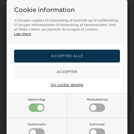
Mål / Vægt
Diameter 43.0 mm, Thickness 13.4 mm
Cookie information
Garanti
2 års dansk importør garanti
Manual
International & dansk
Vi bruger cookies til indsamling af statistik og til trafikmåling.
Indpakning
Standard Casio gaveæske
Vi bruger informationen til forbedring af hjemmesiden. Ved
at klikke videre, accepterer du brugen af cookies.
Spørg til denne vare
Læs mere
Kundeservice kl 9-17
+45 32 12 25 51
-
salg@urskiven.dk
En del af Houmann.dk
Din sikkerhed for en god dansk handel
Stor kundetilfredshed
+5.000 anmeldelser
læs mere her
Mulighed for fri levering
Vis cookie detaljer
med PostNord & GLS
Op til 365 dages returret
på alle ubrugte varer
Nødvendige
Markedsføring
Prismatch +5%
mod danske butikker
Funktionelle
Statistiske
▲ TIL KØBSKNAP