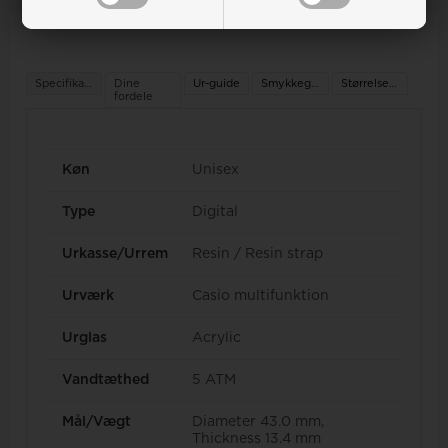
Specifikationer
Dine
Ur-guide
Smykkeguide
Størrelsesguide
fordele
Køn
Unisex
Type
Digital
Urkasse/Urrem
Resin / Resin strap
Urværk
Casio multifunktion
Urglas
Acrylic
Vandtæthed
5 ATM
Mål/Vægt
Diameter 43.0 mm,
Thickness 13.4 mm