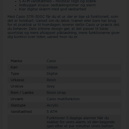
5 ATM vandtæthed – modstår regn og stænk
Indbygget stopur, nedtællingstimer og alarm
Klar digital skærm med god læsbarhed
Med Casio STR-300C får du et ur, der er lige så funktionelt, som
det er holdbart. Uanset om du løber, træner eller bare har brug
for et praktisk ur til hverdagen, leverer dette Casio ur præcis det,
du behøver. Dets stilrene design gør, at det passer til både
sportstøj og mere afslappet påklædning, mens funktionerne giver
dig kontrol over tiden, uanset hvor du er.
Mærke
Casio
Køn
Unisex
Type
Digital
Urkasse
Resin
Urskive
Grey
Rem / Lænke
Resin strap
Urværk
Casio multifunktion
Glastype
Acrylic
Vandtæthed
5 ATM
Funktioner 5 daglige alarmer Når du
slukker for urets alarm, vil den begynde
igen efter et par minutter Urets batteri