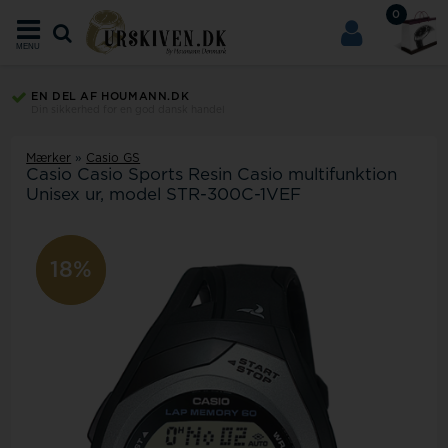
0
MENU
EN DEL AF HOUMANN.DK
Din sikkerhed for en god dansk handel
Mærker
»
Casio GS
Casio Casio Sports Resin Casio multifunktion
Unisex ur, model STR-300C-1VEF
14%
18%