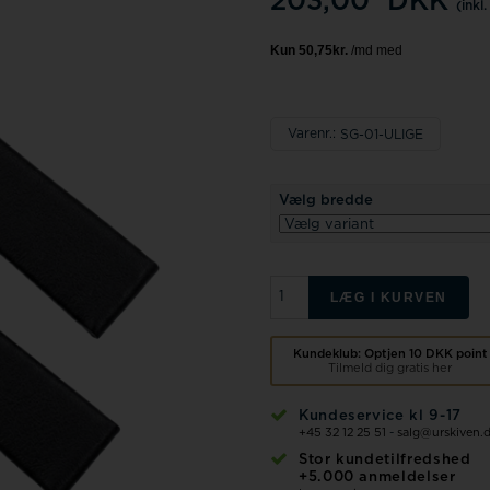
203,00
DKK
Fossil
Jacob Jensen
(inkl
Jacques Lemans
Kenneth Cole
Varenr.:
SG-01-ULIGE
U-Boat
Vælg bredde
Wenger
LÆG I KURVEN
Zeno Watch Basel
Kundeklub: Optjen
10 DKK
point
Tilmeld dig gratis her
Zeppelin
Kundeservice kl 9-17
+45 32 12 25 51
-
salg@urskiven.
Aagaard
Stor kundetilfredshed
+5.000 anmeldelser