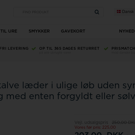
Dansk
TIL URE
SMYKKER
GAVEKORT
NYHED
Dameure
Ankelkæder
Armbånd
Danish Design
P TIL 365 DAGES RETURRET
PRISMATCH +5%
å alle ubrugte varer
mod danske butikker
d
ilbud
Dameure på tilbud
Ankelkæder på tilbud
Armbånd på tilb
Disney
Dameure fra Tommy Hilfiger
Festina Dameure
Dunlop
Jacques Lemans Dameure
Hilfiger
Skagen Dameure
Sæl
alve læder i ulige løb uden syn
eure
Dameure i bi-colour
Øreringe
Sm
Se alle
 med enten forgyldt eller sø
Dame smykker
Hugo
Edox
Inex
Vægure
Væk
Faber-Time
Michael Kors
Ingersoll
Vejl. udsalgspris
250,00 DK
Festina
Mockberg
Vores før pris: 225,00