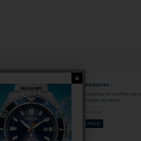
service
Nyhedsbrev
Få modetips om smykker og væ
jening på adressen
til nyheder og tilbud
 henvendelse kun efter aftale
en.dk by Houmann
j 12
rederikssund
rk
K43277774