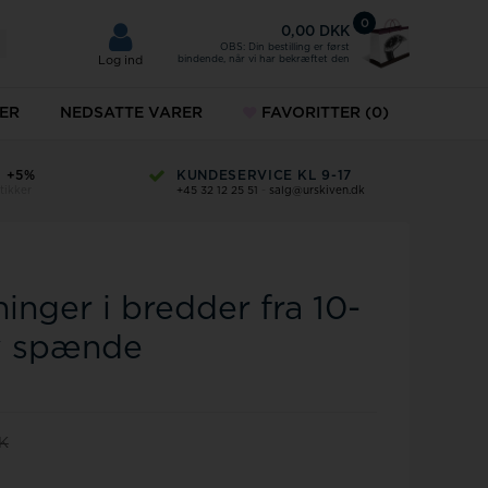
0
0,00 DKK
OBS: Din bestilling er først
bindende, når vi har bekræftet den
Log ind
ER
NEDSATTE VARER
FAVORITTER
(0)
Fingerringe
KUNDESERVICE KL 9-17
EN DEL AF HOUMANN.DK
+45 32 12 25 51
-
salg@urskiven.dk
Din sikkerhed for en god dansk hand
ud
Fingerringe på tilbud
MVMT ure
g dit gamle guld her
inger i bredder fra 10-
Norlite Denmark
ykkesæt
lv spænde
Paul Hewitt
keure
K