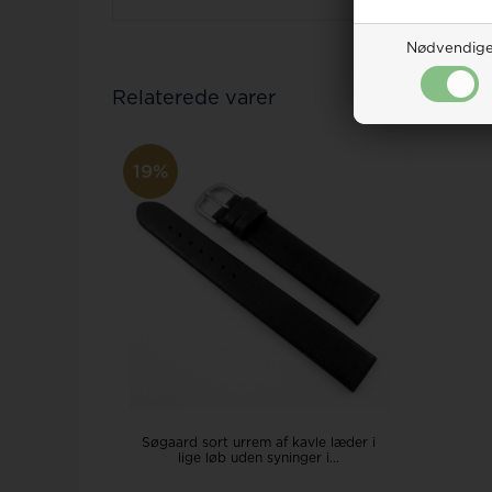
Nødvendig
Relaterede varer
19%
Søgaard sort urrem af kavle læder i
lige løb uden syninger i...