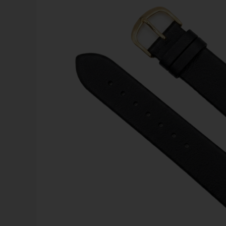
Calvin Klein
Swiss Alpine Military
Swiss Military by Chrono
Rosefield
Swiss Millitary Hanowa
Royal London
Tommy Hilfiger
Sector
Seits
Triwa
Skagen
TW Steel
Son of Noa
Spinnaker