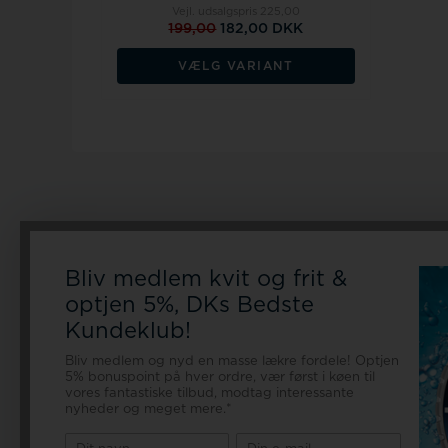
Vejl. udsalgspris
225,00
199,00
182,00 DKK
VÆLG VARIANT
Information
Kunde
Bliv medlem kvit og frit &
Forside
optjen 5%, DKs Bedste
Ingen bet
FAQ om ure
Personlig
Kundeklub!
Handelsbetingelser
Om os
Urskiv
Bliv medlem og nyd en masse lækre fordele! Optjen
5% bonuspoint på hver ordre, vær først i køen til
Kontakt
Ægirsve
vores fantastiske tilbud, modtag interessante
Finansieringen
3600 F
nyheder og meget mere.*
Levering
Danma
Retur/Ombytning
CVR D