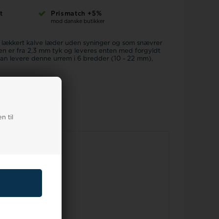
t
Prismatch +5%
mod danske butikker
 lækkert kalve læder uden syninger og som snævrer
 er fra 2,3 mm tyk og leveres enten med forgyldt
kan levere denne urrem i 6 bredder (10 - 22 mm),
n til