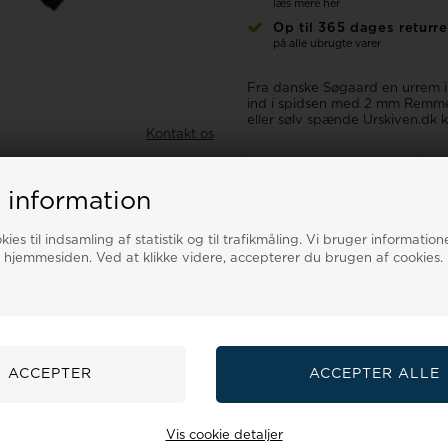
læs mere her
Op til 365 dages returre
på alle ubrugte varer
Fra danske Søgaard en urrem i
ind i spidsen med 2 mm Remmen
eller sølv spænde Urskiven.dk 
Kontakt os
Spørg til denne vare
 information
ies til indsamling af statistik og til trafikmåling. Vi bruger informatione
Størrelsesguide
 hjemmesiden. Ved at klikke videre, accepterer du brugen af cookies.
551 E-mail:
salg@urskiven.dk
Vis cookie detaljer