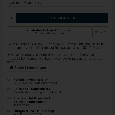
Varenr.:
SM34052.03
LÆG I KURVEN
Kundeklub: Optjen
121 DKK
point
GEM
Tilmeld dig gratis her
Swiss Military SM34052.03 er et 42 x 11 mm Rustfri stål Herre ur
med blank og mat stål rem, og Ronda quartz cal. 5040.D urværk.
Uret har et sporty look med mat urkasse, stål blå urskive,
matteret lænke med blanke effekter og et præcist chronograph
stopur
Spørg til denne vare
Kundeservice kl 9-17
+45 32 12 25 51
-
salg@urskiven.dk
En del af Houmann.dk
Din sikkerhed for en god dansk handel
Stor kundetilfredshed
+5.000 anmeldelser
læs mere her
Mulighed for fri levering
med PostNord & GLS