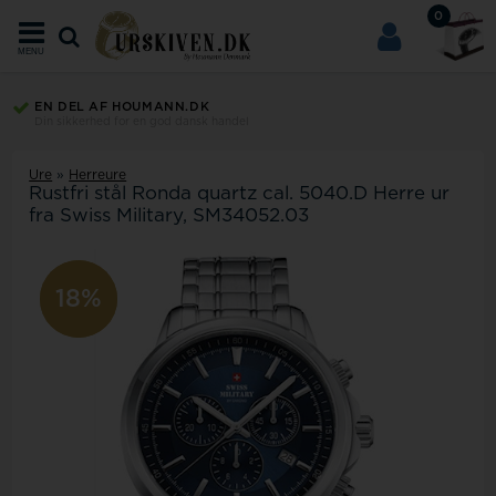
0
MENU
EN DEL AF HOUMANN.DK
Din sikkerhed for en god dansk handel
Ure
»
Herreure
Rustfri stål Ronda quartz cal. 5040.D Herre ur
fra Swiss Military, SM34052.03
23%
18%