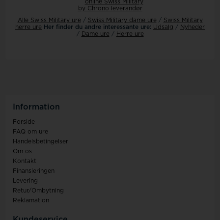
Alle Swiss Military ure
/
Swiss Military dame ure
/
Swiss Military
herre ure
Her finder du andre interessante ure:
Udsalg
/
Nyheder
/
Dame ure
/
Herre ure
Information
Forside
FAQ om ure
Handelsbetingelser
Om os
Kontakt
Finansieringen
Levering
Retur/Ombytning
Reklamation
Kundeservice