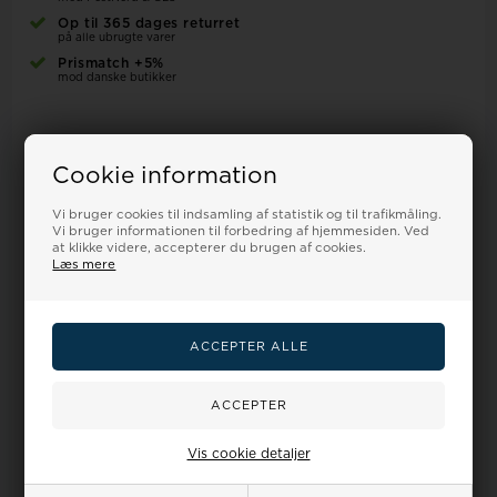
Op til 365 dages returret
på alle ubrugte varer
Prismatch +5%
mod danske butikker
▲ TIL KØBSKNAP
Cookie information
Vi bruger cookies til indsamling af statistik og til trafikmåling.
Vi bruger informationen til forbedring af hjemmesiden. Ved
Se mange flere Swiss Military ure her
at klikke videre, accepterer du brugen af cookies.
Specifikationer for Swiss Military SMS34052.03:
Læs mere
Specifikationer
Dine
Ur-guide
Smykkeguide
Størrelsesguide
fordele
Køn
Herre
Vis cookie detaljer
Type
Analog