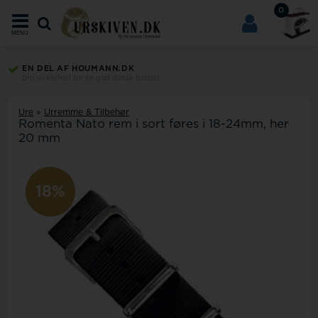
0
MENU
EN DEL AF HOUMANN.DK
Din sikkerhed for en god dansk handel
Ure
»
Urremme & Tilbehør
Romenta Nato rem i sort føres i 18-24mm, her
20 mm
10%
18%