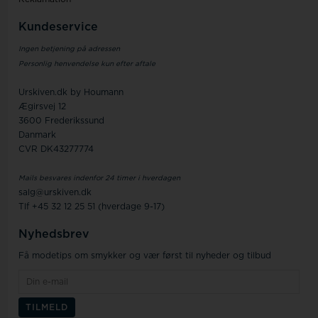
Kundeservice
Ingen betjening på adressen
Personlig henvendelse kun efter aftale
Urskiven.dk by Houmann
Ægirsvej 12
3600 Frederikssund
Danmark
CVR DK43277774
Mails besvares indenfor 24 timer i hverdagen
salg@urskiven.dk
Tlf +45 32 12 25 51 (hverdage 9-17)
Nyhedsbrev
Få modetips om smykker og vær først til nyheder og tilbud