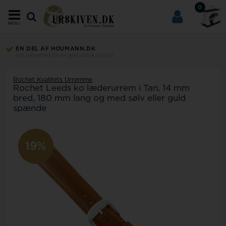
0
MENU
EN DEL AF HOUMANN.DK
Din sikkerhed for en god dansk handel
Rochet Kvalitets Urremme
Rochet Leeds ko læderurrem i Tan, 14 mm
bred, 180 mm lang og med sølv eller guld
spænde
18%
19%