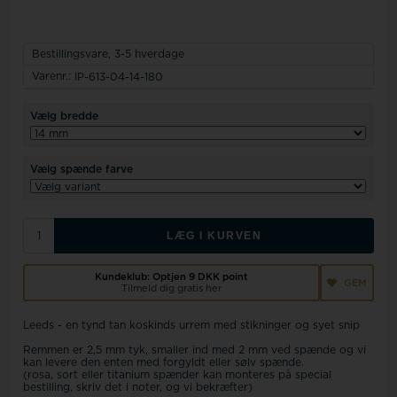
Bestillingsvare,
3-5 hverdage
Varenr.:
IP-613-04-14-180
Vælg bredde
Vælg spænde farve
LÆG I KURVEN
Kundeklub: Optjen
9 DKK
point
GEM
Tilmeld dig gratis her
Leeds - en tynd tan koskinds urrem med stikninger og syet snip
Remmen er 2,5 mm tyk, smaller ind med 2 mm ved spænde og vi
kan levere den enten med forgyldt eller sølv spænde.
(rosa, sort eller titanium spænder kan monteres på special
bestilling, skriv det i noter, og vi bekræfter)