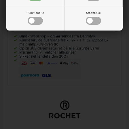
Funktionelle
Statistiske
Dine
Ur-guide
Smykkeguide
Størrelsesguide
fordele
Dansk webshop - og
alt
sendes fra Danmark!
Kundeservice hverdage fra kl. 9-17 Tlf.: 32 122 551 E-
mail:
salg@urskiven.dk
Op til 365 dages returret på alle ubrugte varer
Prisgaranti, vi matcher alle priser
Sikker nethandel siden 2007