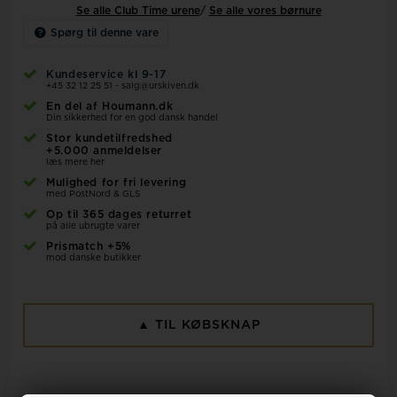
Se alle Club Time urene
/
Se alle vores børnure
Spørg til denne vare
Kundeservice kl 9-17
+45 32 12 25 51
-
salg@urskiven.dk
En del af Houmann.dk
Din sikkerhed for en god dansk handel
Stor kundetilfredshed
+5.000 anmeldelser
læs mere her
Mulighed for fri levering
med PostNord & GLS
Op til 365 dages returret
på alle ubrugte varer
Prismatch +5%
mod danske butikker
▲ TIL KØBSKNAP