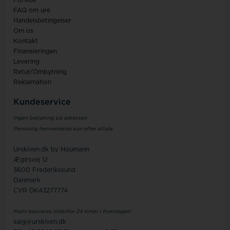
Forside
FAQ om ure
Handelsbetingelser
Om os
Kontakt
Finansieringen
Levering
Retur/Ombytning
Reklamation
Kundeservice
Ingen betjening på adressen
Personlig henvendelse kun efter aftale
Urskiven.dk by Houmann
Ægirsvej 12
3600 Frederikssund
Danmark
CVR DK43277774
Mails besvares indenfor 24 timer i hverdagen
salg@urskiven.dk