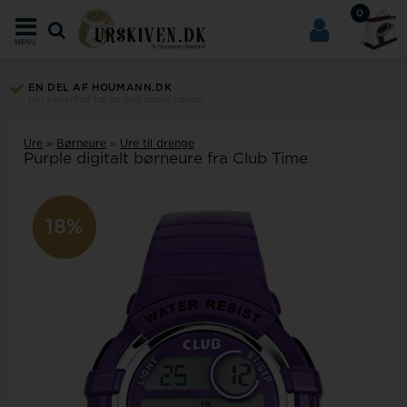
0
MENU
EN DEL AF HOUMANN.DK
Din sikkerhed for en god dansk handel
Ure
»
Børneure
»
Ure til drenge
Purple digitalt børneure fra Club Time
19%
18%