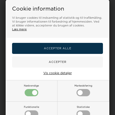
Dine
Ur-guide
Smykkeguide
Størrelsesguide
fordele
Cookie information
Dansk webshop - og
alt
sendes fra Danmark!
Vi bruger cookies til indsamling af statistik og til trafikmåling.
Kundeservice hverdage fra kl. 9-17 Tlf.: 32 122 551 E-
Vi bruger informationen til forbedring af hjemmesiden. Ved
mail:
salg@urskiven.dk
at klikke videre, accepterer du brugen af cookies.
Op til 365 dages returret på alle ubrugte varer
Læs mere
Prisgaranti, vi matcher alle priser
Sikker nethandel siden 2007
Specifikationer for Club Time A47101PU10E:
Vis cookie detaljer
Nødvendige
Markedsføring
Relaterede varer
Funktionelle
Statistiske
19%
19%
18%
18%