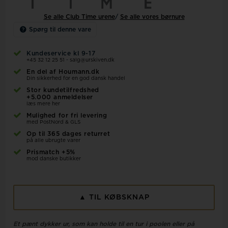
Se alle Club Time urene
/
Se alle vores børnure
Spørg til denne vare
Kundeservice kl 9-17
+45 32 12 25 51
-
salg@urskiven.dk
En del af Houmann.dk
Din sikkerhed for en god dansk handel
Stor kundetilfredshed
+5.000 anmeldelser
læs mere her
Mulighed for fri levering
med PostNord & GLS
Op til 365 dages returret
på alle ubrugte varer
Prismatch +5%
mod danske butikker
▲ TIL KØBSKNAP
Et pænt dykker ur, som kan holde til en tur i poolen eller på