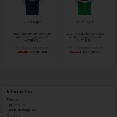
På lager
På lager
Club Time dykker sort plast
Club Time dykker sort plast
quartz dreng ur, model
quartz dreng ur, model
A47118-2S...
A47118-3S...
Vejl. udsalgspris
400,00
Vejl. udsalgspris
400,00
398,00
322,00DKK
398,00
322,00DKK
Information
Forside
FAQ om ure
Handelsbetingelser
Om os