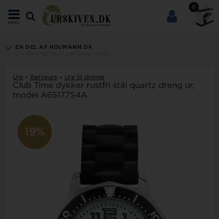
0
MENU
EN DEL AF HOUMANN.DK
Din sikkerhed for en god dansk handel
Ure
»
Børneure
»
Ure til drenge
Club Time dykker rustfri stål quartz dreng ur,
model A65177S4A
19%
19%