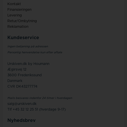
Kontakt
Finansieringen
Levering
Retur/Ombytning
Reklamation
Kundeservice
Ingen betjening på adressen
Personlig henvendelse kun efter aftale
Urskiven.dk by Houmann
Ægirsvej 12
3600 Frederikssund
Danmark
CVR DK43277774
Mails besvares indenfor 24 timer i hverdagen
salg@urskiven.dk
Tlf +45 32 12 25 51 (hverdage 9-17)
Nyhedsbrev