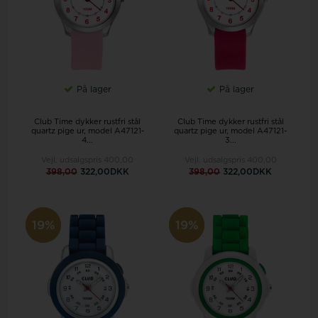
På lager
På lager
Club Time dykker rustfri stål
Club Time dykker rustfri stål
quartz pige ur, model A47121-
quartz pige ur, model A47121-
4...
3...
Vejl. udsalgspris
400,00
Vejl. udsalgspris
400,00
398,00
322,00DKK
398,00
322,00DKK
19%
19%
19%
19%