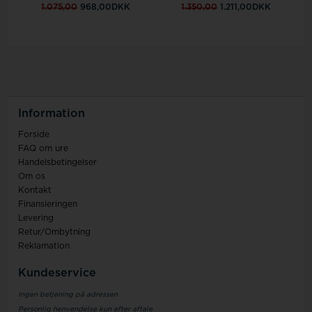
1.075,00
968,00DKK
1.350,00
1.211,00DKK
Information
Forside
FAQ om ure
Handelsbetingelser
Om os
Kontakt
Finansieringen
Levering
Retur/Ombytning
Reklamation
Kundeservice
Ingen betjening på adressen
Personlig henvendelse kun efter aftale