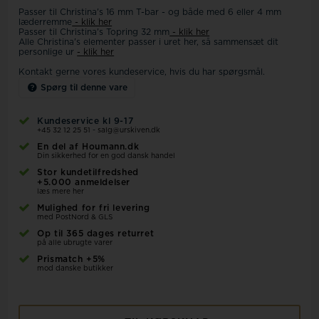
Passer til Christina's 16 mm T-bar - og både med 6 eller 4 mm
læderremme
- klik her
Passer til Christina's Topring 32 mm
- klik her
Alle Christina's elementer passer i uret her, så sammensæt dit
personlige ur
- klik her
Kontakt gerne vores kundeservice, hvis du har spørgsmål.
Spørg til denne vare
Kundeservice kl 9-17
+45 32 12 25 51
-
salg@urskiven.dk
En del af Houmann.dk
Din sikkerhed for en god dansk handel
Stor kundetilfredshed
+5.000 anmeldelser
læs mere her
Mulighed for fri levering
med PostNord & GLS
Op til 365 dages returret
på alle ubrugte varer
Prismatch +5%
mod danske butikker