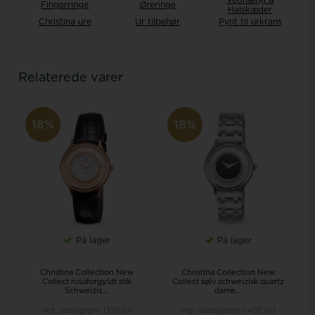
Fingerringe
Øreringe
Halskæder
Christina ure
Ur tilbehør
Pynt til urkrans
Relaterede varer
18%
18%
På lager
På lager
Christina Collection New
Christina Collection New
Collect rosaforgyldt stål
Collect sølv schweizisk quartz
Schweizis...
dame...
Vejl. udsalgspris
1.195,00
Vejl. udsalgspris
1.495,00