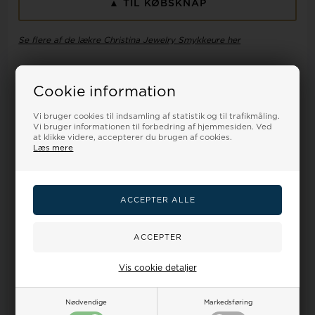
▲ TIL KØBSKNAP
Se flere af de lækre Christina Jewelry Smykkeure her
Specifikationer
Dine
Ur-guide
Smykkeguide
Størrelsesguide
Cookie information
fordele
Vi bruger cookies til indsamling af statistik og til trafikmåling.
Vi bruger informationen til forbedring af hjemmesiden. Ved
at klikke videre, accepterer du brugen af cookies.
Køn
dame
Læs mere
Type
analog
Urkasse/Urrem
sølv / sort læderrem
Urværk
schweizisk quartz
Urglas
hærdet mineral
Vis cookie detaljer
Vandtæthed
3 ATM / 30 meter
Nødvendige
Markedsføring