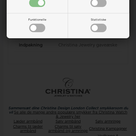
Mål/Vægt
Ø 32 x 9 mm
Garanti
2 års dansk importør
garanti
Funktionelle
Statistiske
Manual
Dansk og International
Indpakning
Christina Jewelry gaveæske
Sammensæt dine Christina Design London
Collect smykkersom du
vil
Se alle de mange andre populære smykker
fra Christina Watch
& Jewelry her
Læder armbånd
Sølv armbånd
Sølv armringe
Charms til
læder
Charms til
sølv
Christina Kampagner
armbånd
armbånd og armringe
Vedhæng &