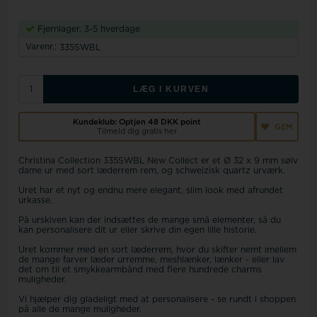
Fjernlager, 3-5 hverdage
Varenr.:
335SWBL
LÆG I KURVEN
Kundeklub: Optjen
48 DKK
point
GEM
Tilmeld dig gratis her
Christina Collection 335SWBL New Collect er et Ø 32 x 9 mm sølv
dame ur med sort læderrem rem, og schweizisk quartz urværk.
Uret har et nyt og endnu mere elegant, slim look med afrundet
urkasse.
På urskiven kan der indsættes de mange små elementer, så du
kan personalisere dit ur eller skrive din egen lille historie.
Uret kommer med en sort læderrem, hvor du skifter nemt imellem
de mange farver læder urremme, meshlænker, lænker - eller lav
det om til et smykkearmbånd med flere hundrede charms
muligheder.
Vi hjælper dig gladeligt med at personalisere - se rundt i shoppen
på alle de mange muligheder.