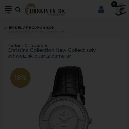
0
MENU
EN DEL AF HOUMANN.DK
Din sikkerhed for en god dansk handel
Mærker
»
Christina Ure
Christina Collection New Collect sølv
schweizisk quartz dame ur
10%
18%