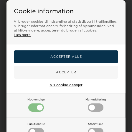
▲ TIL KØBSKNAP
Cookie information
Vi bruger cookies til indsamling af statistik og til trafikmåling.
Vi bruger informationen til forbedring af hjemmesiden. Ved
at klikke videre, accepterer du brugen af cookies.
Specifikationer
Dine
Ur-guide
Smykkeguide
Størrelsesguide
Læs mere
fordele
Køn
Herre
Type
Analog & Digital
Urkasse/Urrem
Resin / Cordura® tekstilrem
Vis cookie detaljer
Urværk
Quartz
Nødvendige
Markedsføring
Urglas
Mineralglas
Vandtæthed
20 ATM
Funktionelle
Statistiske