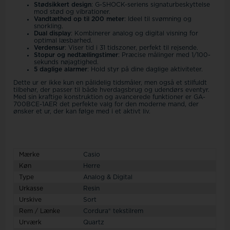
Stødsikkert design
: G-SHOCK-seriens signaturbeskyttelse
mod stød og vibrationer.
Vandtæthed op til 200 meter
: Ideel til svømning og
snorkling.
Dual display
: Kombinerer analog og digital visning for
optimal læsbarhed.
Verdensur
: Viser tid i 31 tidszoner, perfekt til rejsende.
Stopur og nedtællingstimer
: Præcise målinger med 1/100-
sekunds nøjagtighed.
5 daglige alarmer
: Hold styr på dine daglige aktiviteter.
Dette ur er ikke kun en pålidelig tidsmåler, men også et stilfuldt
tilbehør, der passer til både hverdagsbrug og udendørs eventyr.
Med sin kraftige konstruktion og avancerede funktioner er GA-
700BCE-1AER det perfekte valg for den moderne mand, der
ønsker et ur, der kan følge med i et aktivt liv.
Mærke
Casio
Køn
Herre
Type
Analog & Digital
Urkasse
Resin
Urskive
Sort
Rem / Lænke
Cordura® tekstilrem
Urværk
Quartz