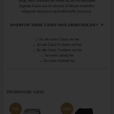
brug. Hos Urskiven.dk finder du alt fra klassiske
digitale Casio ure til robuste G-Shock modeller,
elegante dameure og funktionelle herreure.
HVORFOR KØBE CASIO HOS URSKIVEN.DK?
▼
AUTORISERET CASIO FORHANDLER
✦
→ Se alle vores Casio ure her
Du køber dit Casio ur hos en autoriseret
→ Se alle Casio G-Shock ure her
forhandler med original emballage, manual og
→ Se alle Casio Timeless ure her
garanti.
→ Se vores udsalg her
→ Se vores nyheder her
MINIMUM 2 ÅRS GARANTI
✦
Alle nye Casio ure leveres med minimum 2 års
garanti.
100 DAGES RETURRET
✦
Du får god tid til at se uret an derhjemme.
Relaterede varer
GRATIS LÆNKETILPASNING
✦
Er dit Casio ur med lænke, kan vi gratis tilpasse
det. Skriv blot dit håndledsmål i kommentarfeltet
ved bestilling.
1%
10%