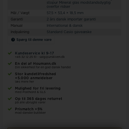
stopur Mineral glas modstandsdygtig
overfor ridser
Mål / Vægt
57,5 × 53,4 × 18,5 mm
Garanti
2 års dansk importør garanti
Manual
International & dansk
Indpakning
Standard Casio gaveæske
Spørg til denne vare
Kundeservice kl 9-17
+45 32 12 25 51
-
salg@urskiven.dk
En del af Houmann.dk
Din sikkerhed for en god dansk handel
Stor kundetilfredshed
+5.000 anmeldelser
læs mere her
Mulighed for fri levering
med PostNord & GLS
Op til 365 dages returret
på alle ubrugte varer
Prismatch +5%
mod danske butikker