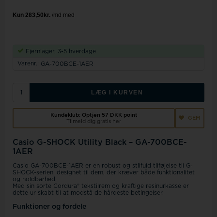
Fjernlager, 3-5 hverdage
Varenr.:
GA-700BCE-1AER
LÆG I KURVEN
Kundeklub: Optjen
57 DKK
point
GEM
Tilmeld dig gratis her
Casio G-SHOCK Utility Black – GA-700BCE-
1AER
Casio GA-700BCE-1AER er en robust og stilfuld tilføjelse til G-
SHOCK-serien, designet til dem, der kræver både funktionalitet
og holdbarhed.
Med sin sorte Cordura® tekstilrem og kraftige resinurkasse er
dette ur skabt til at modstå de hårdeste betingelser.
Funktioner og fordele