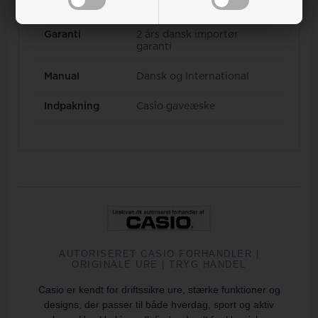
Mål/Vægt
57,5 × 53,4 × 18,5 mm
Garanti
2 års dansk importør
garanti
Manual
Dansk og International
Indpakning
Casio gaveæske
AUTORISERET CASIO FORHANDLER |
ORIGINALE URE | TRYG HANDEL
Casio er kendt for driftssikre ure, stærke funktioner og
designs, der passer til både hverdag, sport og aktiv