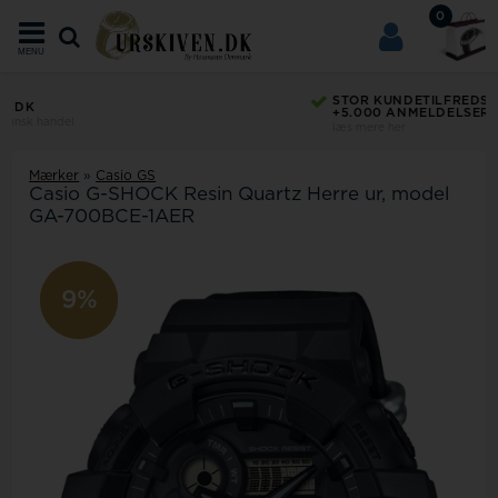
0
MENU
STOR KUNDETILFREDSHED
+5.000 ANMELDELSER
læs mere her
Mærker
»
Casio GS
Casio G-SHOCK Resin Quartz Herre ur, model
GA-700BCE-1AER
9%
9%