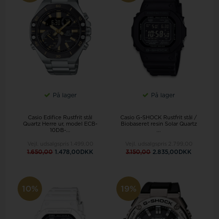
HURTIG LEVERING
✦
Mange Casio ure sendes direkte fra vores eget
lager - ellers normalt indenfor 3-5 hverdage.
STORT UDVALG
✦
Find både Casio herreure, Casio dameure, G-
Shock, Vintage og klassiske digitale modeller.
På lager
På lager
Casio Edifice Rustfrit stål
Casio G-SHOCK Rustfrit stål /
Quartz Herre ur, model ECB-
Biobaseret resin Solar Quartz
10DB-...
...
Vejl. udsalgspris
1.499,00
Vejl. udsalgspris
2.799,00
1.650,00
1.478,00DKK
3.150,00
2.835,00DKK
10%
19%