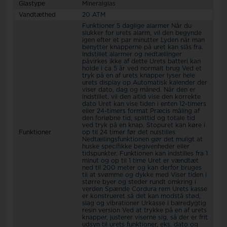
Glastype
Mineralglas
Vandtæthed
20 ATM
Funktioner 5 daglige alarmer Når du
slukker for urets alarm, vil den begynde
igen efter et par minutter Lyden når man
benytter knapperne på uret kan slås fra.
Indstillet alarmer og nedtællinger
påvirkes ikke af dette Urets batteri kan
holde i ca 5 år ved normalt brug Ved et
tryk på en af urets knapper lyser hele
urets display op Automatisk kalender der
viser dato, dag og måned. Når den er
indstillet, vil den altid vise den korrekte
dato Uret kan vise tiden i enten 12-timers
eller 24-timers format Præcis måling af
den forløbne tid, splittid og totale tid
ved tryk på en knap. Stopuret kan køre i
Funktioner
op til 24 timer før det nulstilles
Nedtællingsfunktionen gør det muligt at
huske specifikke begivenheder eller
tidspunkter. Funktionen kan indstilles fra 1
minut og op til 1 time Uret er vændtæt
ned til 200 meter og kan derfor bruges
til at svømme og dykke med Viser tiden i
større byer og steder rundt omkring i
verden Spænde Cordura rem Urets kasse
er konstrueret så det kan modstå stød,
slag og vibrationer Urkasse i bæredygtig
resin version Ved at trykke på en af urets
knapper, justerer viserne sig, så der er frit
udsyn til urets funktioner, eks. dato og