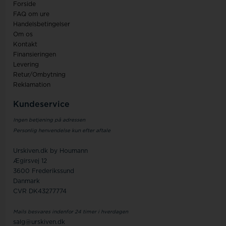
Forside
FAQ om ure
Handelsbetingelser
Om os
Kontakt
Finansieringen
Levering
Retur/Ombytning
Reklamation
Kundeservice
Ingen betjening på adressen
Personlig henvendelse kun efter aftale
Urskiven.dk by Houmann
Ægirsvej 12
3600 Frederikssund
Danmark
CVR DK43277774
Mails besvares indenfor 24 timer i hverdagen
salg@urskiven.dk