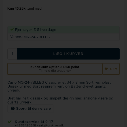
Fjernlager, 3-5 hverdage
Varenr.:
MQ-24-7BLLEG
LÆG I KURVEN
Kundeklub: Optjen
8 DKK
point
GEM
Tilmeld dig gratis her
Casio MQ-24-7BLLEG Classic er et 34 x 8 mm Sort resinplast
Unisex ur med Sort resinrem rem, og Batteridrevet quartz
urværk.
Uret har helt klassisk og simpelt design med analoge visere og
quartz urværk
Spørg til denne vare
Kundeservice kl 9-17
+45 32 12 25 51
-
salg@urskiven.dk