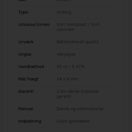
Køn
Unisex
Type
Analog
Urkasse/Urrem
Sort resinplast / Sort
resinrem
Urværk
Batteridrevet quartz
Urglas
Akrylglas
Vandtæthed
30 m / 3 ATM
Mål/Vægt
34 x 8 mm
Garanti
2 års dansk importør
garanti
Manual
Dansk og International
Indpakning
Casio gaveæske