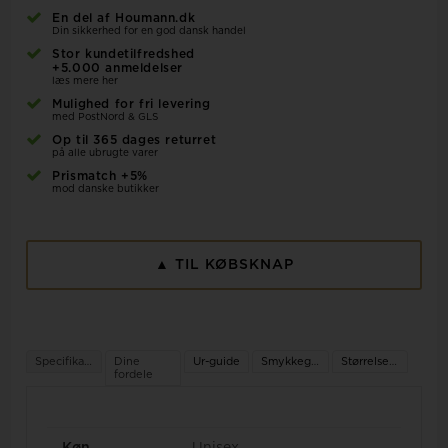
En del af Houmann.dk
Din sikkerhed for en god dansk handel
Stor kundetilfredshed
+5.000 anmeldelser
læs mere her
Mulighed for fri levering
med PostNord & GLS
Op til 365 dages returret
på alle ubrugte varer
Prismatch +5%
mod danske butikker
▲ TIL KØBSKNAP
Specifikationer
Dine
Ur-guide
Smykkeguide
Størrelsesguide
fordele