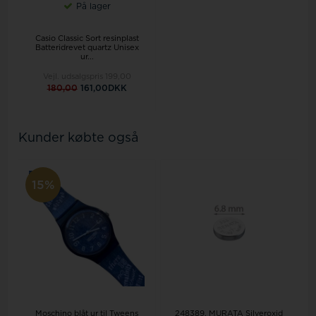
På lager
Casio Classic Sort resinplast
Batteridrevet quartz Unisex
ur...
Vejl. udsalgspris
199,00
180,00
161,00DKK
Kunder købte også
15%
Moschino blåt ur til Tweens
248389, MURATA Silveroxid