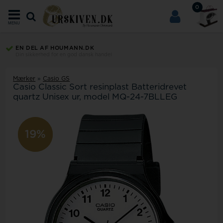
0
MENU
EN DEL AF HOUMANN.DK
Din sikkerhed for en god dansk handel
Mærker
»
Casio GS
Casio Classic Sort resinplast Batteridrevet
quartz Unisex ur, model MQ-24-7BLLEG
19%
11%