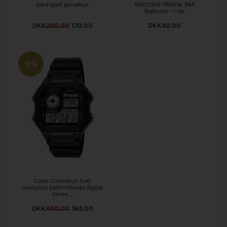
med sjovt penalhus
SR621SW-PBWW 364
Batterier - 1 stk
DKK
200,00
170,00
DKK40,00
9%
Casio Collection Sort
resinplast batteridrevet digital
Herre...
DKK
400,00
365,00