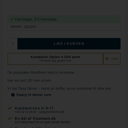
Fjernlager, 3-5 hverdage
Varenr.:
320201
LÆG I KURVEN
Kundeklub: Optjen
4 DKK
point
GEM
Tilmeld dig gratis her
De populære RemRem Velcro urremme
Her en sort 20 mm urrem
Vi har flere farver - nemt at skifte, sjove urremme til dine ure
Spørg til denne vare
Kundeservice kl 9-17
+45 32 12 25 51
-
salg@urskiven.dk
En del af Houmann.dk
Din sikkerhed for en god dansk handel