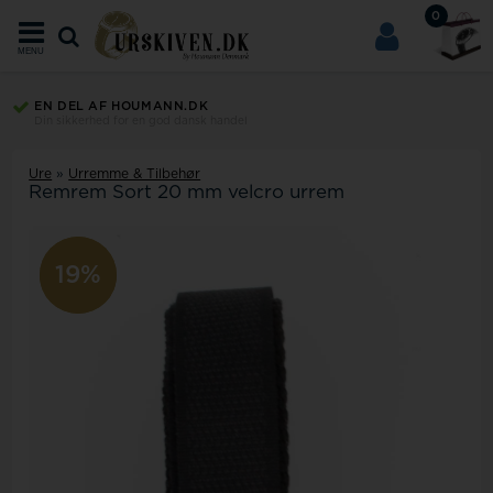
0
MENU
EN DEL AF HOUMANN.DK
Din sikkerhed for en god dansk handel
Ure
»
Urremme & Tilbehør
Remrem Sort 20 mm velcro urrem
19%
19%