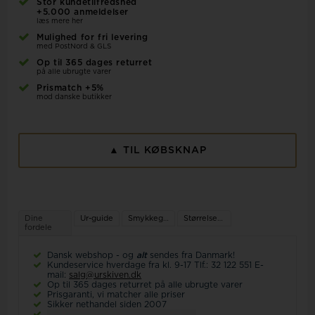
Stor kundetilfredshed
+5.000 anmeldelser
læs mere her
Mulighed for fri levering
med PostNord & GLS
Op til 365 dages returret
på alle ubrugte varer
Prismatch +5%
mod danske butikker
▲ TIL KØBSKNAP
Dine
Ur-guide
Smykkeguide
Størrelsesguide
fordele
Dansk webshop - og
alt
sendes fra Danmark!
Kundeservice hverdage fra kl. 9-17 Tlf.: 32 122 551 E-
mail:
salg@urskiven.dk
Op til 365 dages returret på alle ubrugte varer
Prisgaranti, vi matcher alle priser
Sikker nethandel siden 2007