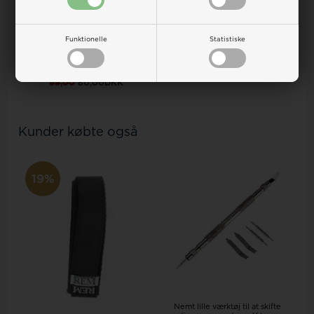
På lager
Funktionelle
Statistiske
RemRem 20 mm sort og
lyseblå velcro urrem
99,00
80,00DKK
Kunder købte også
19%
Nemt lille værktøj til at skifte