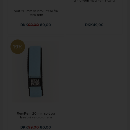
din urrem med - en Y-tang
Sort 20 mm velcro urrem fra
RemRem
DKK
99,00
80,00
DKK49,00
19%
RemRem 20 mm sort og
lyseblå velcro urrem
DKK
99,00
80,00